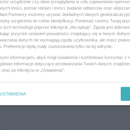
przez urządzenie czy dane przeglądania w celu zapewniania sperson
ych treści, pomiar reklam i treści, badanie odbiorców oraz ulepszan
fani Partnerzy możemy używać dokładnych danych geolokalizacyjn
tykę urządzenia do celów identyfikacji. Ponieważ cenimy Twoją pry
z tych technologii poprzez kliknięcie „Akceptuję”. Zgoda jest dobro
ikając przycisk ustawień prywatności znajdujący się w lewym dolny
etwarzania danych nie wymagają zgody użytkownika, ale masz prawo 
. Preferencje będą miały zastosowania tylko na tej witrynie.
szymi informacjami, abyś mógł świadomie i komfortowo korzystać z
gółowe informacje dotyczące przetwarzania Twoich danych znajdzi
s
oraz po kliknięciu w „Ustawienia”.
y przekazuje te brednie. No więc jaka długość tego doku ?
oś napiszesz.
USTAWIENIA
Aby odpowiedzieć na komentarz, musisz być zalogowany.