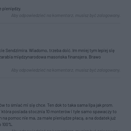
 pieniędzy.
Aby odpowiedzieć na komentarz, musisz być zalogowany.
ie Sendzimira. Wiadomo, trzeba doić. Im mniej tym lepiej się
k zarabia międzynarodowa masońska finansjera. Brawo
Aby odpowiedzieć na komentarz, musisz być zalogowany.
to śmiać mi się chce. Ten dok to taka sama lipa jak prom.
udzi która posiada stocznia 10 monterów i tyle samo spawaczy to
m na pomoc nie ma, za małe pieniądze płacą, a na dodatek już
o 100%.
Aby odpowiedzieć na komentarz, musisz być zalogowany.