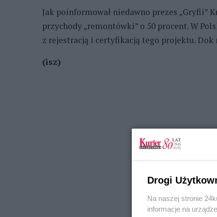
Jak poinformował niedawno prezes „Gryfii” 
przychody „remontówki” o 50 procent. W Pols
z rejestracją i certyfikacją tego projektu. Do
(isz)
Drogi Użytkow
Na naszej stronie 24
informacje na urządze