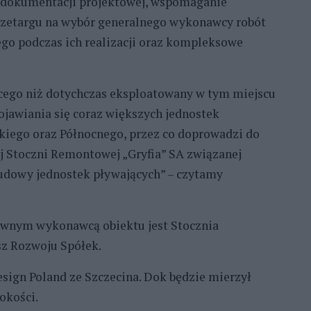
ę dokumentacji projektowej, wspomaganie
rzetargu na wybór generalnego wykonawcy robót
go podczas ich realizacji oraz kompleksowe
cego niż dotychczas eksploatowany w tym miejscu
jawiania się coraz większych jednostek
kiego oraz Północnego, przez co doprowadzi do
j Stoczni Remontowej „Gryfia” SA związanej
budowy jednostek pływających” – czytamy
Głównym wykonawcą obiektu jest Stocznia
sz Rozwoju Spółek.
sign Poland ze Szczecina. Dok będzie mierzył
okości.