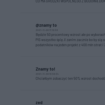
CO MA GRODZKI WSPÓLNEGO Z BUDOWĄ DO
@znamy to
2021-11-08 17:10:59
Będzie 50 procentowy wzrost ale po wyborach
PIS wszystko śpię..li zanim zacznie bo by się
podatników na jeden projekt z 400 mln strat i
Znamy to!
2021-11-08 10:56:54
Chciałbym zobaczyć ten 50% wzrost dochodów. 
zed