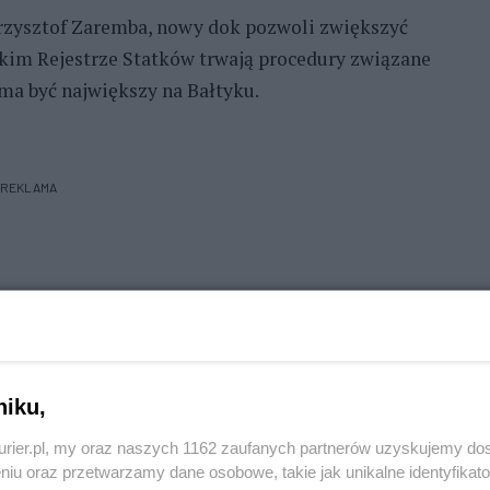
Krzysztof Zaremba, nowy dok pozwoli zwiększyć
kim Rejestrze Statków trwają procedury związane
k ma być największy na Bałtyku.
REKLAMA
niku,
kurier.pl, my oraz naszych 1162 zaufanych partnerów uzyskujemy do
niu oraz przetwarzamy dane osobowe, takie jak unikalne identyfikat