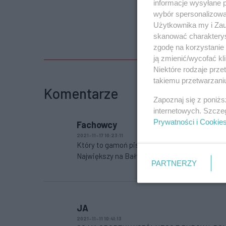
informacje wysyłane 
wybór spersonalizowan
Użytkownika my i Zau
skanować charakterys
zgodę na korzystanie 
ją zmienić/wycofać kl
Niektóre rodzaje prz
takiemu przetwarzaniu
Komentarze
Zapoznaj się z poniż
internetowych. Szcze
Prywatności i Cookie
Fachowcy
2021-11-17 10:23:11
Który to gamoń pisze takie brednie, albo któr
Największy na Bałtyku 135 m . Pomyśl zanim c
PARTNERZY
JA
2021-11-11 10:41:13