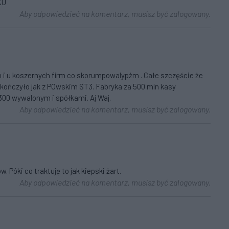
KU
Aby odpowiedzieć na komentarz, musisz być zalogowany.
 i u koszernych firm co skorumpowalypżm . Całe szczęście że
 skończyło jak z POwskim ST3. Fabryka za 500 mln kasy
 300 wywalonym i spółkami. Aj Waj.
Aby odpowiedzieć na komentarz, musisz być zalogowany.
Póki co traktuję to jak kiepski żart.
Aby odpowiedzieć na komentarz, musisz być zalogowany.