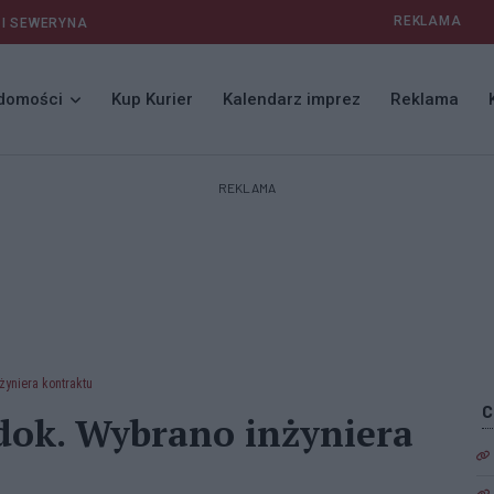
REKLAMA
 I SEWERYNA
domości
Kup Kurier
Kalendarz imprez
Reklama
REKLAMA
żyniera kontraktu
 dok. Wybrano inżyniera