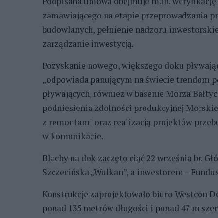
Podpisana umowa obejmuje m.in. weryfikacj
zamawiającego na etapie przeprowadzania p
budowlanych, pełnienie nadzoru inwestorskie
zarządzanie inwestycją.
Pozyskanie nowego, większego doku pływają
„odpowiada panującym na świecie trendom po
pływających, również w basenie Morza Bałtyc
podniesienia zdolności produkcyjnej Morskie
z remontami oraz realizacją projektów prze
w komunikacie.
Blachy na dok zaczęto ciąć 22 września br. 
Szczecińska „Wulkan”, a inwestorem – Fundu
Konstrukcje zaprojektowało biuro Westcon De
ponad 135 metrów długości i ponad 47 m szer