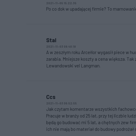
2021-11-05 15:22:35
Po co dok w upadającej firmie? To marnowanie
Stal
2021-11-03 08:40:18
A w zeszłym roku Arcełlor wygasił piece w huc
zarabia. Mniejsze koszty a cena większa. Ta
Lewandowski vel Langman.
Ccs
2021-11-03 06:52:55
Jak czytam komentarze wszystkich fachowców 
Pracuje w branży od 25 lat, przy tej liczbie l
będą go budować mi 5 lat, a chętnych zew fir
ich nie mają bo materiał do budowy podrożał 