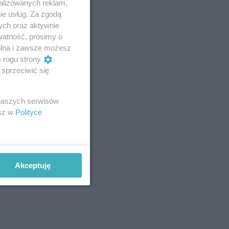
alizowanych reklam,
ie usług. Za zgodą
ych oraz aktywnie
watność, prosimy o
wolna i zawsze możesz
m rogu strony
.
sprzeciwić się
 naszych serwisów
esz w
Polityce
Akceptuję