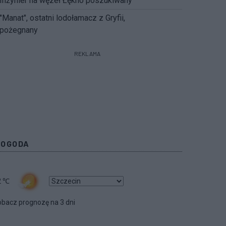
Inżynier na węzeł Łękno poszukiwany
"Manat", ostatni lodołamacz z Gryfii,
pożegnany
REKLAMA
POGODA
2
℃
bacz prognozę na 3 dni