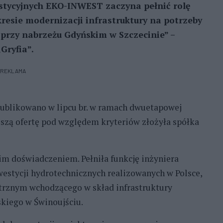
estycyjnych EKO-INWEST zaczyna pełnić rolę
kresie modernizacji infrastruktury na potrzeby
rzy nabrzeżu Gdyńskim w Szczecinie” –
Gryfia”.
REKLAMA
opublikowano w lipcu br. w ramach dwuetapowej
szą ofertę pod względem kryteriów złożyła spółka
tnim doświadczeniem. Pełniła funkcję inżyniera
westycji hydrotechnicznych realizowanych w Polsce,
trznym wchodzącego w skład infrastruktury
kiego w Świnoujściu.