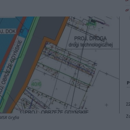
2
Zo
 MSR Gryfia