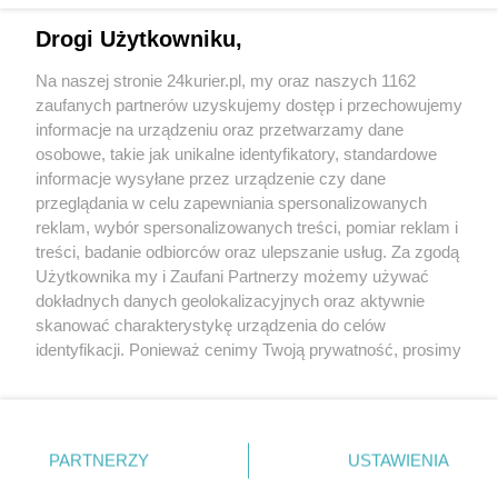
Nadmorska kolejka zaprasza na zimowe
Drogi Użytkowniku,
przejażdżki
Na naszej stronie 24kurier.pl, my oraz naszych 1162
Rewalska ciuchcia przewiozła milionowego
zaufanych partnerów uzyskujemy dostęp i przechowujemy
pasażera [GALERIA]
informacje na urządzeniu oraz przetwarzamy dane
osobowe, takie jak unikalne identyfikatory, standardowe
POGODA
informacje wysyłane przez urządzenie czy dane
przeglądania w celu zapewniania spersonalizowanych
reklam, wybór spersonalizowanych treści, pomiar reklam i
treści, badanie odbiorców oraz ulepszanie usług. Za zgodą
24
℃
Użytkownika my i Zaufani Partnerzy możemy używać
dokładnych danych geolokalizacyjnych oraz aktywnie
Zobacz prognozę na 3 dni
skanować charakterystykę urządzenia do celów
identyfikacji. Ponieważ cenimy Twoją prywatność, prosimy
o zgodę na korzystanie z tych technologii poprzez
kliknięcie „Akceptuję”. Zgoda jest dobrowolna i zawsze
możesz ją zmienić/wycofać klikając przycisk ustawień
prywatności znajdujący się w lewym dolnym rogu strony
PARTNERZY
USTAWIENIA
Copyright © 2022 Kurier Szczeciński sp. z o.o.
. Niektóre rodzaje przetwarzania danych nie wymagają
Wszelkie prawa zastrzeżone
zgody użytkownika, ale masz prawo sprzeciwić się