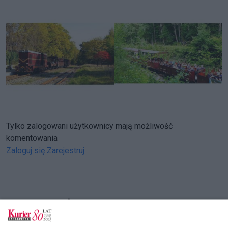
Tylko zalogowani użytkownicy mają możliwość
komentowania
Zaloguj się
Zarejestruj
CZYTAJ TAKŻE
Społecznicy długo na to czekali