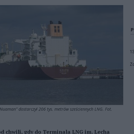
1
Zo
Nuaman” dostarczył 206 tys. metrów sześciennych LNG. Fot.
od chwili, gdy do Terminala LNG im. Lecha