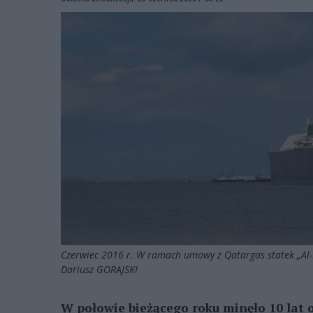
Czerwiec 2016 r. W ramach umowy z Qatargas statek „Al-
Dariusz GORAJSKI
W połowie bieżącego roku minęło 10 lat 