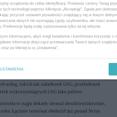
tykę urządzenia do celów identyfikacji. Ponieważ cenimy Twoją pry
leżnego na system aktywnie zarządzający dostawami.
z tych technologii poprzez kliknięcie „Akceptuję”. Zgoda jest dobro
lejnymi decyzjami inwestycyjnymi, które
ikając przycisk ustawień prywatności znajdujący się w lewym dolny
etwarzania danych nie wymagają zgody użytkownika, ale masz prawo 
sze skalowanie importu LNG. W efekcie
. Preferencje będą miały zastosowania tylko na tej witrynie.
wego w regionie i współtwórcy nowej architektury
szymi informacjami, abyś mógł świadomie i komfortowo korzystać z
podkreśla Miłosz Motyka, Minister Energii.
gółowe informacje dotyczące przetwarzania Twoich danych znajdzi
s
oraz po kliknięciu w „Ustawienia”.
we 81 dostaw LNG, a w 2026 roku zrealizowano już
szedł znaczącą rozbudowę. Powstał trzeci zbiornik
USTAWIENIA
ci regazyfikacyjne instalacji. Rozwój
h usług, takich jak załadunek LNG, przeładunek
tek wykorzystujących LNG jako paliwo.
wzrosła w ciągu dekady niemal dwudziestokrotnie,
 roku. Łącznie terminal obsłużył już ponad 56 tys.