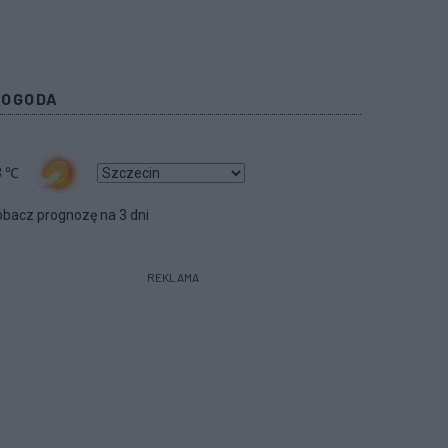
POGODA
3
℃
bacz prognozę na 3 dni
REKLAMA