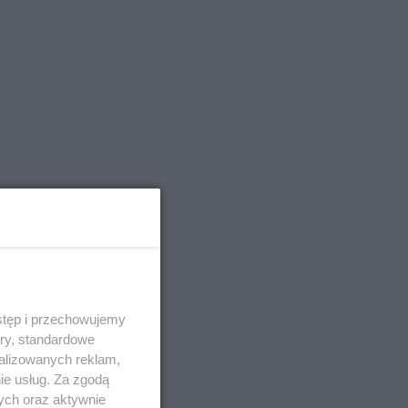
stęp i przechowujemy
ory, standardowe
alizowanych reklam,
ie usług. Za zgodą
ych oraz aktywnie