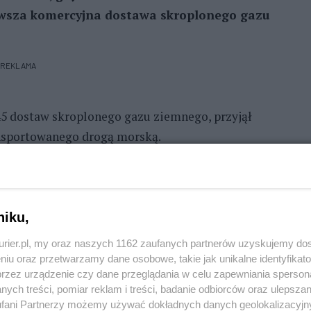
rwsza komercyjna dostawa skroplonego gazu
REKLAMA
45 dostaw skroplonego gazu ziemnego, przyjął
nsportowanego drogą morską.
wca wpłynął do terminala 17 czerwca 2016 roku.
n” dostarczył 206 tys. metrów sześciennych LNG.
niku,
lobalnego rynku LNG i zapoczątkowało proces
kurier.pl, my oraz naszych 1162 zaufanych partnerów uzyskujemy do
niu oraz przetwarzamy dane osobowe, takie jak unikalne identyfikat
kluczowych filarów polskiego bezpieczeństwa
przez urządzenie czy dane przeglądania w celu zapewniania sperson
parciu o pełną dywersyfikację kierunków dostaw
ych treści, pomiar reklam i treści, badanie odbiorców oraz ulepszan
fani Partnerzy możemy używać dokładnych danych geolokalizacyjn
ia przepływami surowca. To infrastruktura, która