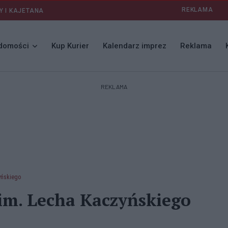
REKLAMA
Y I KAJETANA
domości
Kup Kurier
Kalendarz imprez
Reklama
REKLAMA
yńskiego
im. Lecha Kaczyńskiego