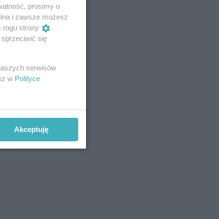
watność, prosimy o
wolna i zawsze możesz
m rogu strony
.
sprzeciwić się
 naszych serwisów
esz w
Polityce
Akceptuję