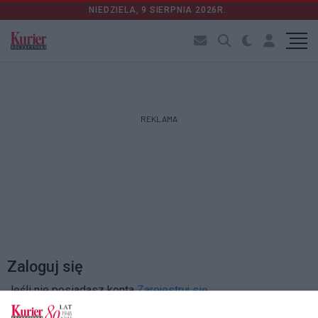
NIEDZIELA, 9 SIERPNIA 2026R.
REKLAMA
Zaloguj się
Jeśli nie posiadasz konta
Zarejestruj się