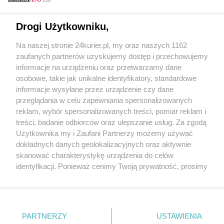
Email
Drogi Użytkowniku,
Na naszej stronie 24kurier.pl, my oraz naszych 1162
Hasło
zaufanych partnerów uzyskujemy dostęp i przechowujemy
informacje na urządzeniu oraz przetwarzamy dane
osobowe, takie jak unikalne identyfikatory, standardowe
informacje wysyłane przez urządzenie czy dane
Zapamiętać?
przeglądania w celu zapewniania spersonalizowanych
reklam, wybór spersonalizowanych treści, pomiar reklam i
Zaloguj
treści, badanie odbiorców oraz ulepszanie usług. Za zgodą
Użytkownika my i Zaufani Partnerzy możemy używać
Zapomniałem hasła
dokładnych danych geolokalizacyjnych oraz aktywnie
skanować charakterystykę urządzenia do celów
identyfikacji. Ponieważ cenimy Twoją prywatność, prosimy
o zgodę na korzystanie z tych technologii poprzez
kliknięcie „Akceptuję”. Zgoda jest dobrowolna i zawsze
możesz ją zmienić/wycofać klikając przycisk ustawień
prywatności znajdujący się w lewym dolnym rogu strony
PARTNERZY
Copyright © 2022 Kurier Szczeciński sp. z o.o.
USTAWIENIA
. Niektóre rodzaje przetwarzania danych nie wymagają