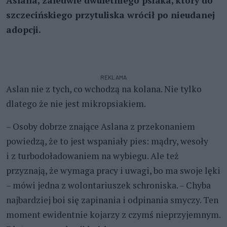
Aslana, zaledwie dwuletniego psiaka, który do
szczecińskiego przytuliska wrócił po nieudanej
adopcji.
REKLAMA
Aslan nie z tych, co wchodzą na kolana. Nie tylko
dlatego że nie jest mikropsiakiem.
– Osoby dobrze znające Aslana z przekonaniem
powiedzą, że to jest wspaniały pies: mądry, wesoły
i z turbodoładowaniem na wybiegu. Ale też
przyznają, że wymaga pracy i uwagi, bo ma swoje lęki
– mówi jedna z wolontariuszek schroniska. – Chyba
najbardziej boi się zapinania i odpinania smyczy. Ten
moment ewidentnie kojarzy z czymś nieprzyjemnym.