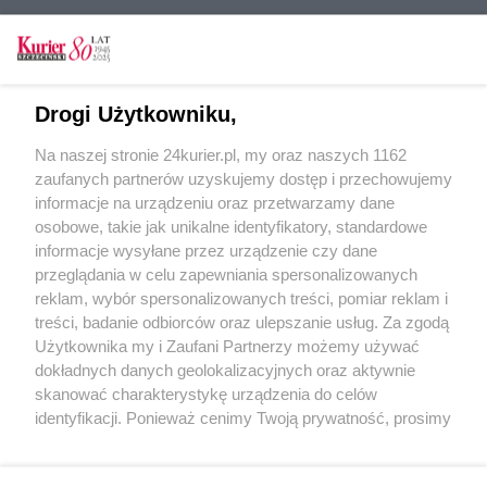
CZYTAJ TAKŻE
Starych psów (nie) żal?
Drogi Użytkowniku,
Fatalne porzucenie. Codzienność (nie tylko)
Na naszej stronie 24kurier.pl, my oraz naszych 1162
szczecińskiego schroniska dla zwierząt
zaufanych partnerów uzyskujemy dostęp i przechowujemy
Szmaragdowy Flesz
informacje na urządzeniu oraz przetwarzamy dane
osobowe, takie jak unikalne identyfikatory, standardowe
POGODA
informacje wysyłane przez urządzenie czy dane
przeglądania w celu zapewniania spersonalizowanych
reklam, wybór spersonalizowanych treści, pomiar reklam i
treści, badanie odbiorców oraz ulepszanie usług. Za zgodą
13
℃
Użytkownika my i Zaufani Partnerzy możemy używać
dokładnych danych geolokalizacyjnych oraz aktywnie
Zobacz prognozę na 3 dni
skanować charakterystykę urządzenia do celów
identyfikacji. Ponieważ cenimy Twoją prywatność, prosimy
o zgodę na korzystanie z tych technologii poprzez
kliknięcie „Akceptuję”. Zgoda jest dobrowolna i zawsze