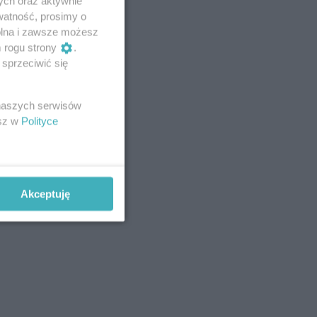
ych oraz aktywnie
watność, prosimy o
wolna i zawsze możesz
m rogu strony
.
sprzeciwić się
 naszych serwisów
esz w
Polityce
Akceptuję