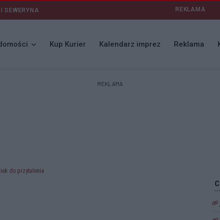
REKLAMA
 I SEWERYNA
domości
Kup Kurier
Kalendarz imprez
Reklama
REKLAMA
iek do przytulenia