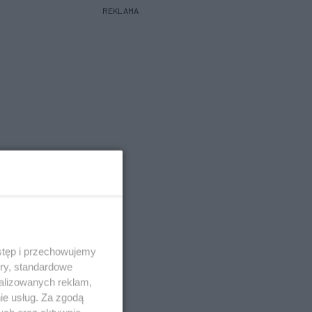
REKLAMA
stęp i przechowujemy
ory, standardowe
alizowanych reklam,
ie usług. Za zgodą