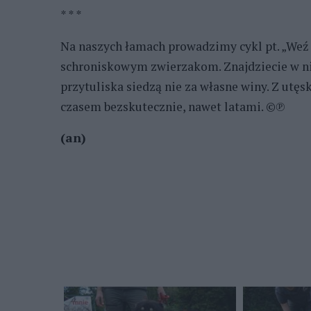
* * *
Na naszych łamach prowadzimy cykl pt. „We
schroniskowym zwierzakom. Znajdziecie w ni
przytuliska siedzą nie za własne winy. Z utęs
czasem bezskutecznie, nawet latami. ©℗
(an)