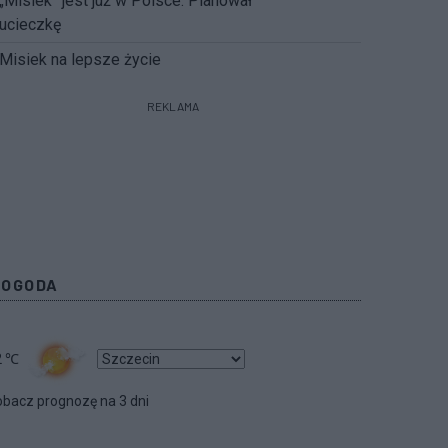
„Misiek” jest już w Polsce. Planował
ucieczkę
Misiek na lepsze życie
REKLAMA
POGODA
2
℃
bacz prognozę na 3 dni