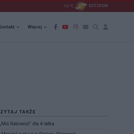
12
℃
SZCZECIN
Kontakt
Więcej
CZYTAJ TAKŻE
„Miś Ratowniś” dla 4-latka