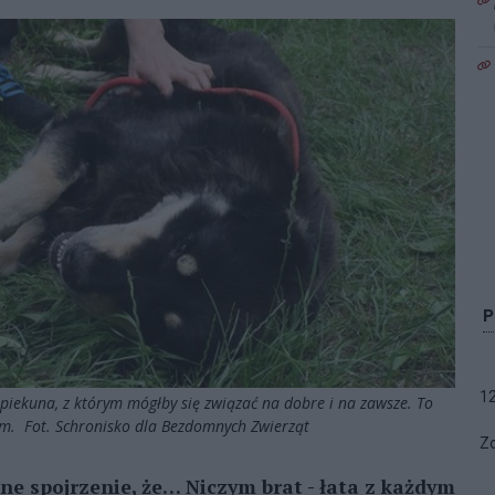
1
piekuna, z którym mógłby się związać na dobre i na zawsze. To
iem. Fot. Schronisko dla Bezdomnych Zwierząt
Zo
ne spojrzenie, że… Niczym brat - łata z każdym