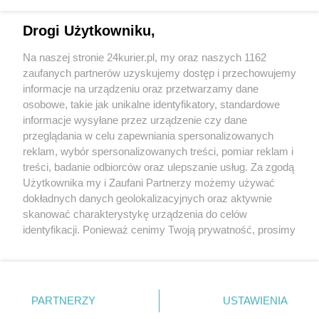
Drogi Użytkowniku,
CZYTAJ TAKŻE
Na naszej stronie 24kurier.pl, my oraz naszych 1162
Musti poda łapę
zaufanych partnerów uzyskujemy dostęp i przechowujemy
Weź mnie KURIEREM do domu. Musti poda łapę
informacje na urządzeniu oraz przetwarzamy dane
osobowe, takie jak unikalne identyfikatory, standardowe
POGODA
informacje wysyłane przez urządzenie czy dane
przeglądania w celu zapewniania spersonalizowanych
reklam, wybór spersonalizowanych treści, pomiar reklam i
treści, badanie odbiorców oraz ulepszanie usług. Za zgodą
17
℃
Użytkownika my i Zaufani Partnerzy możemy używać
dokładnych danych geolokalizacyjnych oraz aktywnie
Zobacz prognozę na 3 dni
skanować charakterystykę urządzenia do celów
identyfikacji. Ponieważ cenimy Twoją prywatność, prosimy
o zgodę na korzystanie z tych technologii poprzez
kliknięcie „Akceptuję”. Zgoda jest dobrowolna i zawsze
możesz ją zmienić/wycofać klikając przycisk ustawień
prywatności znajdujący się w lewym dolnym rogu strony
PARTNERZY
USTAWIENIA
Copyright © 2022 Kurier Szczeciński sp. z o.o.
. Niektóre rodzaje przetwarzania danych nie wymagają
Wszelkie prawa zastrzeżone