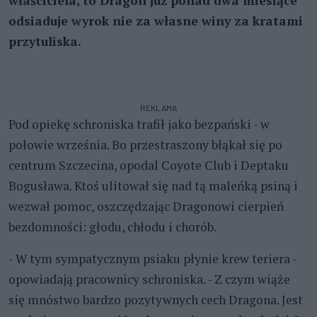
właściciela, to Dragon już ponad dwa miesiące
odsiaduje wyrok nie za własne winy za kratami
przytuliska.
REKLAMA
Pod opiekę schroniska trafił jako bezpański - w
połowie września. Bo przestraszony błąkał się po
centrum Szczecina, opodal Coyote Club i Deptaku
Bogusława. Ktoś ulitował się nad tą maleńką psiną i
wezwał pomoc, oszczędzając Dragonowi cierpień
bezdomności: głodu, chłodu i chorób.
- W tym sympatycznym psiaku płynie krew teriera -
opowiadają pracownicy schroniska. - Z czym wiąże
się mnóstwo bardzo pozytywnych cech Dragona. Jest