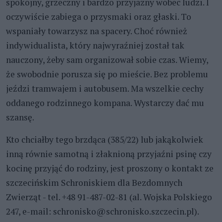
spokojny, grzeczny i bardzo przyjazny wobec ludzi. I
oczywiście zabiega o przysmaki oraz głaski. To
wspaniały towarzysz na spacery. Choć również
indywidualista, który najwyraźniej został tak
nauczony, żeby sam organizował sobie czas. Wiemy,
że swobodnie porusza się po mieście. Bez problemu
jeździ tramwajem i autobusem. Ma wszelkie cechy
oddanego rodzinnego kompana. Wystarczy dać mu
szansę.
Kto chciałby tego brzdąca (385/22) lub jakąkolwiek
inną równie samotną i złaknioną przyjaźni psinę czy
kocinę przyjąć do rodziny, jest proszony o kontakt ze
szczecińskim Schroniskiem dla Bezdomnych
Zwierząt - tel. +48 91-487-02-81 (al. Wojska Polskiego
247, e-mail: schronisko@schronisko.szczecin.pl).