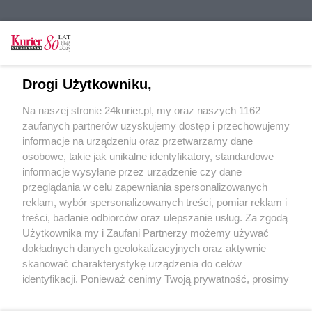
CZYTAJ TAKŻE
Szef MON: W przyszłości w ćwiczeniach
Drogi Użytkowniku,
Dragon uczestniczyć będą żołnierze USA
Na naszej stronie 24kurier.pl, my oraz naszych 1162
Dragony wzmocniły flotę STK
zaufanych partnerów uzyskujemy dostęp i przechowujemy
„Dwunastka” rozpoczęła ćwiczenie DRAGON-17
informacje na urządzeniu oraz przetwarzamy dane
osobowe, takie jak unikalne identyfikatory, standardowe
POGODA
informacje wysyłane przez urządzenie czy dane
przeglądania w celu zapewniania spersonalizowanych
reklam, wybór spersonalizowanych treści, pomiar reklam i
treści, badanie odbiorców oraz ulepszanie usług. Za zgodą
19
℃
Użytkownika my i Zaufani Partnerzy możemy używać
dokładnych danych geolokalizacyjnych oraz aktywnie
Zobacz prognozę na 3 dni
skanować charakterystykę urządzenia do celów
identyfikacji. Ponieważ cenimy Twoją prywatność, prosimy
o zgodę na korzystanie z tych technologii poprzez
kliknięcie „Akceptuję”. Zgoda jest dobrowolna i zawsze