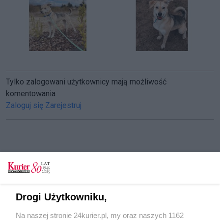
Tylko zalogowani użytkownicy mają możliwość
komentowania
Zaloguj się
Zarejestruj
CZYTAJ TAKŻE
Pies nie zawsze pod kontrolą. To się może źle
skończyć
Drogi Użytkowniku,
Pies zaatakował i zranił kobietę
Na naszej stronie 24kurier.pl, my oraz naszych 1162