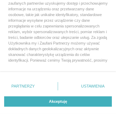
Nie dla wszystkich oczywiste… Tabliczka
zaufanych partnerów uzyskujemy dostęp i przechowujemy
pomoże w al. Jana Pawła II?
informacje na urządzeniu oraz przetwarzamy dane
osobowe, takie jak unikalne identyfikatory, standardowe
POGODA
informacje wysyłane przez urządzenie czy dane
przeglądania w celu zapewniania spersonalizowanych
reklam, wybór spersonalizowanych treści, pomiar reklam i
treści, badanie odbiorców oraz ulepszanie usług. Za zgodą
26
℃
Użytkownika my i Zaufani Partnerzy możemy używać
dokładnych danych geolokalizacyjnych oraz aktywnie
Zobacz prognozę na 3 dni
skanować charakterystykę urządzenia do celów
identyfikacji. Ponieważ cenimy Twoją prywatność, prosimy
o zgodę na korzystanie z tych technologii poprzez
kliknięcie „Akceptuję”. Zgoda jest dobrowolna i zawsze
możesz ją zmienić/wycofać klikając przycisk ustawień
prywatności znajdujący się w lewym dolnym rogu strony
PARTNERZY
USTAWIENIA
Copyright © 2022 Kurier Szczeciński sp. z o.o.
. Niektóre rodzaje przetwarzania danych nie wymagają
Wszelkie prawa zastrzeżone
zgody użytkownika, ale masz prawo sprzeciwić się
Kontakt
Nota wydawnicza
Nota prawna
takiemu przetwarzaniu. Preferencje będą miały
Akceptuję
zastosowania tylko na tej witrynie.
Polityka prywatności
Reklama
Zapoznaj się z poniższymi informacjami, abyś mógł