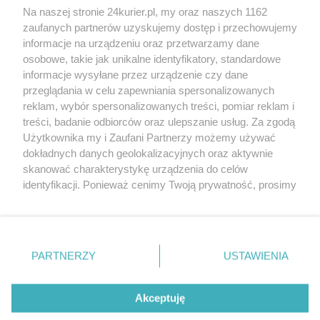
Na naszej stronie 24kurier.pl, my oraz naszych 1162
Warsztaty, koncert, potańcówka. Różanka poleca
zaufanych partnerów uzyskujemy dostęp i przechowujemy
się na weekend
informacje na urządzeniu oraz przetwarzamy dane
osobowe, takie jak unikalne identyfikatory, standardowe
POGODA
informacje wysyłane przez urządzenie czy dane
przeglądania w celu zapewniania spersonalizowanych
reklam, wybór spersonalizowanych treści, pomiar reklam i
treści, badanie odbiorców oraz ulepszanie usług. Za zgodą
18
℃
Użytkownika my i Zaufani Partnerzy możemy używać
dokładnych danych geolokalizacyjnych oraz aktywnie
Zobacz prognozę na 3 dni
skanować charakterystykę urządzenia do celów
identyfikacji. Ponieważ cenimy Twoją prywatność, prosimy
o zgodę na korzystanie z tych technologii poprzez
kliknięcie „Akceptuję”. Zgoda jest dobrowolna i zawsze
możesz ją zmienić/wycofać klikając przycisk ustawień
prywatności znajdujący się w lewym dolnym rogu strony
PARTNERZY
USTAWIENIA
Copyright © 2022 Kurier Szczeciński sp. z o.o.
. Niektóre rodzaje przetwarzania danych nie wymagają
Wszelkie prawa zastrzeżone
zgody użytkownika, ale masz prawo sprzeciwić się
Kontakt
Nota wydawnicza
Nota prawna
takiemu przetwarzaniu. Preferencje będą miały
Akceptuję
zastosowania tylko na tej witrynie.
Polityka prywatności
Reklama