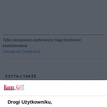
Tylko zalogowani użytkownicy mają możliwość
komentowania
Zaloguj się
Zarejestruj
CZYTAJ TAKŻE
Warsztaty i muzyka, czyli weekend na Różance
[GALERIA]
Warsztaty, koncert, potańcówka. Różanka poleca
Drogi Użytkowniku,
się na weekend