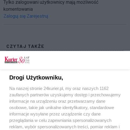
Tylko zalogowani użytkownicy mają możliwość
komentowania
Zaloguj się
Zarejestruj
CZYTAJ TAKŻE
Zapraszamy na krokusy. Tym razem na pl.
Jakuba Wujka
Krokusowa Rewolucja na Różance [GALERIA,
Drogi Użytkowniku,
FILM]
Na naszej stronie 24kurier.pl, my oraz naszych 1162
Chcieć znaczy móc! Zapraszamy do zabawy –
zaufanych partnerów uzyskujemy dostęp i przechowujemy
głosuj na krokusy [GALERIA]
informacje na urządzeniu oraz przetwarzamy dane
osobowe, takie jak unikalne identyfikatory, standardowe
POGODA
informacje wysyłane przez urządzenie czy dane
przeglądania w celu zapewniania spersonalizowanych
reklam, wybór spersonalizowanych treści, pomiar reklam i