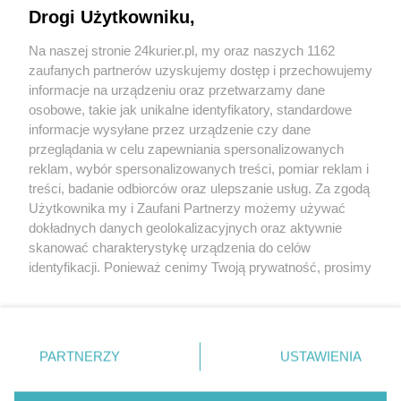
Drogi Użytkowniku,
Najlepsze zdjęcia z krokusami wybrane!
Na naszej stronie 24kurier.pl, my oraz naszych 1162
Krokusy za krokusy. Głosowanie na najlepszy
zaufanych partnerów uzyskujemy dostęp i przechowujemy
kadr [GALERIA]
informacje na urządzeniu oraz przetwarzamy dane
osobowe, takie jak unikalne identyfikatory, standardowe
POGODA
informacje wysyłane przez urządzenie czy dane
przeglądania w celu zapewniania spersonalizowanych
reklam, wybór spersonalizowanych treści, pomiar reklam i
treści, badanie odbiorców oraz ulepszanie usług. Za zgodą
18
℃
Użytkownika my i Zaufani Partnerzy możemy używać
dokładnych danych geolokalizacyjnych oraz aktywnie
Zobacz prognozę na 3 dni
skanować charakterystykę urządzenia do celów
identyfikacji. Ponieważ cenimy Twoją prywatność, prosimy
o zgodę na korzystanie z tych technologii poprzez
kliknięcie „Akceptuję”. Zgoda jest dobrowolna i zawsze
możesz ją zmienić/wycofać klikając przycisk ustawień
prywatności znajdujący się w lewym dolnym rogu strony
PARTNERZY
USTAWIENIA
Copyright © 2022 Kurier Szczeciński sp. z o.o.
. Niektóre rodzaje przetwarzania danych nie wymagają
Wszelkie prawa zastrzeżone
zgody użytkownika, ale masz prawo sprzeciwić się