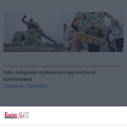
Tylko zalogowani użytkownicy mają możliwość
komentowania
Zaloguj się
Zarejestruj
CZYTAJ TAKŻE
Powraca „Krokusowa rewolucja”