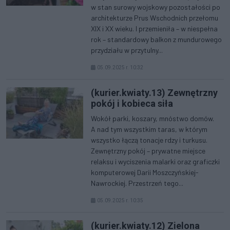
w stan surowy wojskowy pozostałości po
architekturze Prus Wschodnich przełomu
XIX i XX wieku. I przemieniła – w niespełna
rok – standardowy balkon z mundurowego
przydziału w przytulny...
05.09.2025 r. 10:32
(kurier.kwiaty.13) Zewnętrzny
pokój i kobieca siła
Wokół parki, koszary, mnóstwo domów.
A nad tym wszystkim taras, w którym
wszystko łączą tonacje rdzy i turkusu.
Zewnętrzny pokój – prywatne miejsce
relaksu i wyciszenia malarki oraz graficzki
komputerowej Darii Moszczyńskiej-
Nawrockiej. Przestrzeń tego...
05.09.2025 r. 10:35
(kurier.kwiaty.12) Zielona