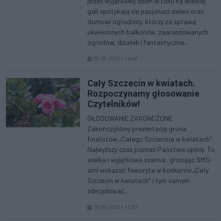
jeden wyjątkowy dzień w roku na wielkiej
gali spotykają się pasjonaci zieleni oraz
domowi ogrodnicy, którzy za sprawą
ukwieconych balkonów, zaaranżowanych
ogrodów, działek i fantastycznie...
28.09.2025 r. 16:48
Cały Szczecin w kwiatach.
Rozpoczynamy głosowanie
Czytelników!
GŁOSOWANIE ZAKOŃCZONE
Zakończyliśmy prezentację grona
finalistów „Całego Szczecina w kwiatach".
Najwyższy czas poznać Państwa opinię. To
wielka i wyjątkowa szansa: głosując SMS-
ami wskazać faworyta w konkursie „Cały
Szczecin w kwiatach" i tym samym
zdecydować...
19.09.2025 r. 15:32