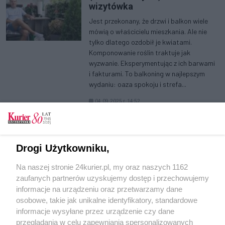
wizytówka
Jest przekonany, że drzwi i balkon wiele
mówią o właścicielu mieszkania. Ale nie
tylko dlatego ozdobił je kwiatami.
Komponowanie roślin traktuje jak
wyzwanie. Eksperymentując z ich barwami
i fakturami. To balkoning w najlepszym
wydaniu: oaza spokoju i strefa...
04.09.2025 r. 14:52
(aktualna)
>>
1
2
3
4
5
6
»
Drogi Użytkowniku,
Na naszej stronie 24kurier.pl, my oraz naszych 1162
zaufanych partnerów uzyskujemy dostęp i przechowujemy
informacje na urządzeniu oraz przetwarzamy dane
osobowe, takie jak unikalne identyfikatory, standardowe
informacje wysyłane przez urządzenie czy dane
przeglądania w celu zapewniania spersonalizowanych