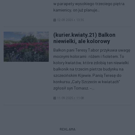
w parapety wysokiego trzeciego piętra
kamienicy, on już planuje...
12.09.2025 r. 13:35
(kurier.kwiaty.21) Balkon
niewielki, ale kolorowy
Balkon pani Teresy Tabor przykuwa uwagę
mocnymi kolorami: różem i fioletem. To
kolory kwiatów, które zdobią ten niewielki
balkonik na trzecim pietrze budynku na
szczecińskim Kijewie. Panią Teresę do
konkursu „Cały Szczecin w kwiatach”
zgłosił syn Tomasz. –...
11.09.2025 r. 11:08
REKLAMA