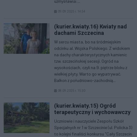
uzmysławia:...
09.09.2025 r. 14:54
(kurier.kwiaty.16) Kwiaty nad
dachami Szczecina
W sercu miasta, bo na śródmiejskim
odcinku al. Wojska Polskiego. Z widokiem
na dachy charakterystycznych kamienic
tzw. szczecińskiej secesji. Ogród na
wysokościach, czyli na 9. piętrze bloku z
wielkiej płyty. Warto go wypatrywać.
Balkon z południowo-zachodnią...
08.09.2025 r. 15:30
(kurier.kwiaty.15) Ogród
terapeutyczny i wychowawczy
Uczniowie i nauczyciele Zespołu Szkół
Specjalnych nr 1 w Szczecinie (ul. Policka 3)
to kolejni finaliści konkursu "Cały Szczecin