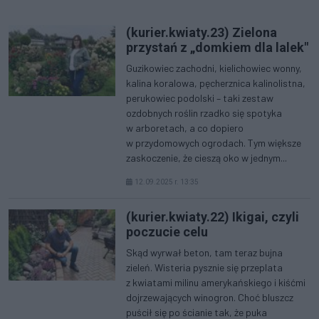
(kurier.kwiaty.23) Zielona
przystań z „domkiem dla lalek"
Guzikowiec zachodni, kielichowiec wonny,
kalina koralowa, pęcherznica kalinolistna,
perukowiec podolski – taki zestaw
ozdobnych roślin rzadko się spotyka
w arboretach, a co dopiero
w przydomowych ogrodach. Tym większe
zaskoczenie, że cieszą oko w jednym...
12.09.2025 r. 13:35
(kurier.kwiaty.22) Ikigai, czyli
poczucie celu
Skąd wyrwał beton, tam teraz bujna
zieleń. Wisteria pysznie się przeplata
z kwiatami milinu amerykańskiego i kiśćmi
dojrzewających winogron. Choć bluszcz
puścił się po ścianie tak, że puka