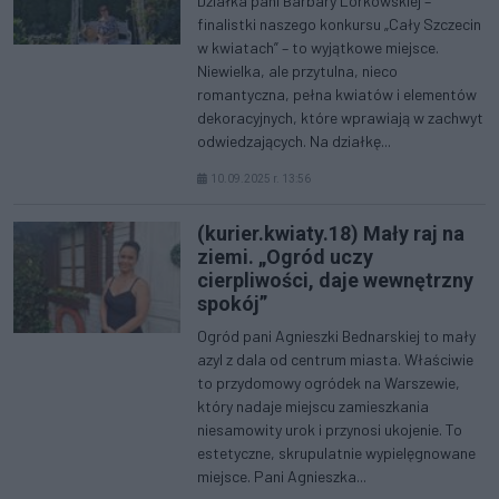
Działka pani Barbary Lorkowskiej –
finalistki naszego konkursu „Cały Szczecin
w kwiatach” – to wyjątkowe miejsce.
Niewielka, ale przytulna, nieco
romantyczna, pełna kwiatów i elementów
dekoracyjnych, które wprawiają w zachwyt
odwiedzających. Na działkę...
10.09.2025 r. 13:56
(kurier.kwiaty.18) Mały raj na
ziemi. „Ogród uczy
cierpliwości, daje wewnętrzny
spokój”
Ogród pani Agnieszki Bednarskiej to mały
azyl z dala od centrum miasta. Właściwie
to przydomowy ogródek na Warszewie,
który nadaje miejscu zamieszkania
niesamowity urok i przynosi ukojenie. To
estetyczne, skrupulatnie wypielęgnowane
miejsce. Pani Agnieszka...