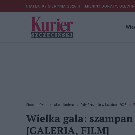
PIĄTEK, 07 SIERPNIA 2026 R.
IMIENINY DONATY, OLECHN
Wia
Strona główna
Akcje Kuriera
Cały Szczecin w kwiatach 2025
W
Wielka gala: szampan 
[GALERIA, FILM]