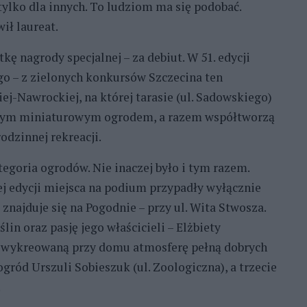
, tylko dla innych. To ludziom ma się podobać.
ił laureat.
ę nagrody specjalnej – za debiut. W 51. edycji
go – z zielonych konkursów Szczecina ten
j-Nawrockiej, na której tarasie (ul. Sadowskiego)
ębnym miniaturowym ogrodem, a razem współtworzą
odzinnej rekreacji.
egoria ogrodów. Nie inaczej było i tym razem.
ej edycji miejsca na podium przypadły wyłącznie
znajduje się na Pogodnie – przy ul. Wita Stwosza.
in oraz pasję jego właścicieli – Elżbiety
ch wykreowaną przy domu atmosferę pełną dobrych
 ogród Urszuli Sobieszuk (ul. Zoologiczna), a trzecie
.