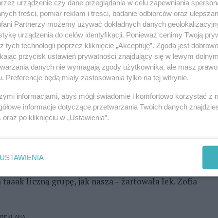
cą większością głosów (44,3 proc.) – ta wyjątkowa
przez urządzenie czy dane przeglądania w celu zapewniania sperson
ych treści, pomiar reklam i treści, badanie odbiorców oraz ulepszan
ufundowany przez Polferries Polską Żeglugę Bałtycką
fani Partnerzy możemy używać dokładnych danych geolokalizacyjn
lonie 7”, czyli Dziennego Oddziału Psychiatrycznego
tykę urządzenia do celów identyfikacji. Ponieważ cenimy Twoją pry
listycznym Zakładzie Opieki Zdrowotnej „Zdroje”
z tych technologii poprzez kliknięcie „Akceptuję”. Zgoda jest dobro
ikając przycisk ustawień prywatności znajdujący się w lewym dolny
etwarzania danych nie wymagają zgody użytkownika, ale masz prawo 
. Preferencje będą miały zastosowania tylko na tej witrynie.
szymi informacjami, abyś mógł świadomie i komfortowo korzystać z
gółowe informacje dotyczące przetwarzania Twoich danych znajdzi
s
oraz po kliknięciu w „Ustawienia”.
USTAWIENIA
taaak liczną grupę, jak nasza – żartowała lek. Zofia
REKLAMA