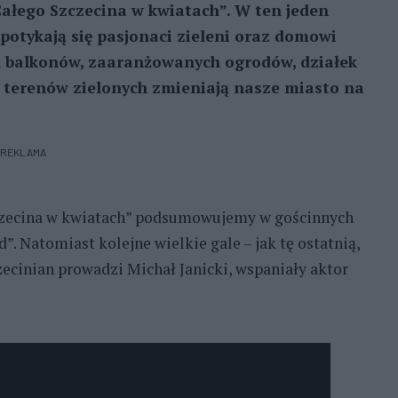
Całego Szczecina w kwiatach”. W ten jeden
spotykają się pasjonaci zieleni oraz domowi
h balkonów, zaaranżowanych ogrodów, działek
 terenów zielonych zmieniają nasze miasto na
REKLAMA
Szczecina w kwiatach” podsumowujemy w gościnnych
 Natomiast kolejne wielkie gale – jak tę ostatnią,
zecinian prowadzi Michał Janicki, wspaniały aktor