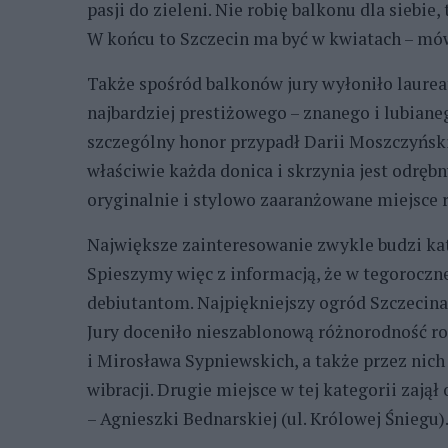
pasji do zieleni. Nie robię balkonu dla siebie
W końcu to Szczecin ma być w kwiatach – mów
Także spośród balkonów jury wyłoniło laureatk
najbardziej prestiżowego – znanego i lubiane
szczególny honor przypadł Darii Moszczyńskie
właściwie każda donica i skrzynia jest odr
oryginalnie i stylowo zaaranżowane miejsce r
Największe zainteresowanie zwykle budzi kat
Spieszymy więc z informacją, że w tegoroczn
debiutantom. Najpiękniejszy ogród Szczecina 
Jury doceniło nieszablonową różnorodność rośl
i Mirosława Sypniewskich, a także przez ni
wibracji. Drugie miejsce w tej kategorii zajął
– Agnieszki Bednarskiej (ul. Królowej Śniegu)