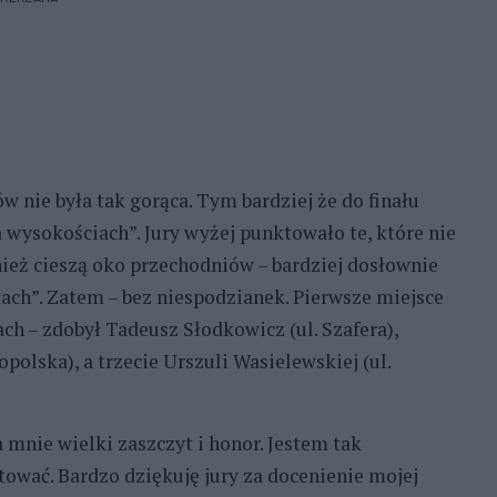
w nie była tak gorąca. Tym bardziej że do finału
 wysokościach”. Jury wyżej punktowało te, które nie
nież cieszą oko przechodniów – bardziej dosłownie
tach”. Zatem – bez niespodzianek. Pierwsze miejsce
ach – zdobył Tadeusz Słodkowicz (ul. Szafera),
polska), a trzecie Urszuli Wasielewskiej (ul.
a mnie wielki zaszczyt i honor. Jestem tak
ować. Bardzo dziękuję jury za docenienie mojej