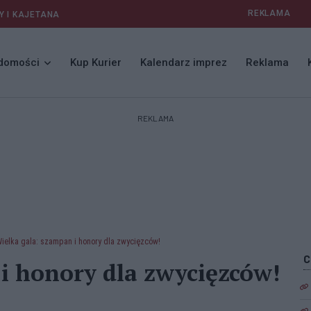
REKLAMA
Y I KAJETANA
domości
Kup Kurier
Kalendarz imprez
Reklama
REKLAMA
ielka gala: szampan i honory dla zwycięzców!
i honory dla zwycięzców!