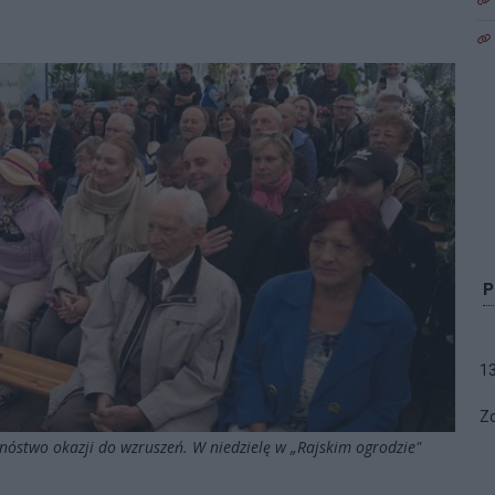
1
Zo
mnóstwo okazji do wzruszeń. W niedzielę w „Rajskim ogrodzie"