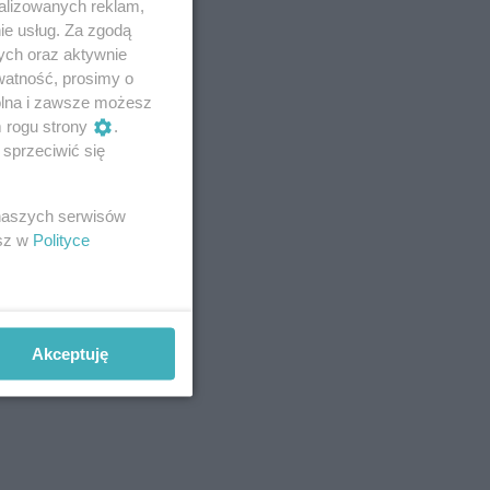
alizowanych reklam,
ie usług. Za zgodą
ych oraz aktywnie
watność, prosimy o
wolna i zawsze możesz
m rogu strony
.
sprzeciwić się
 naszych serwisów
esz w
Polityce
Akceptuję