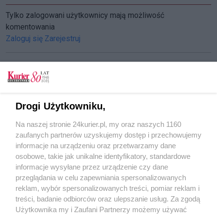
Tylko zalogowani użytkownicy mają możliwość
komentowania
Zaloguj się
Zarejestruj
CZYTAJ TAKŻE
Drogi Użytkowniku,
Ruszył ogród przy Trafostacji
Na naszej stronie 24kurier.pl, my oraz naszych 1160
Ruszył Ogród Społeczny
zaufanych partnerów uzyskujemy dostęp i przechowujemy
Pamiętamy o ogrodach [GALERIA, FILM]
informacje na urządzeniu oraz przetwarzamy dane
osobowe, takie jak unikalne identyfikatory, standardowe
POGODA
informacje wysyłane przez urządzenie czy dane
przeglądania w celu zapewniania spersonalizowanych
reklam, wybór spersonalizowanych treści, pomiar reklam i
treści, badanie odbiorców oraz ulepszanie usług. Za zgodą
19
℃
Użytkownika my i Zaufani Partnerzy możemy używać