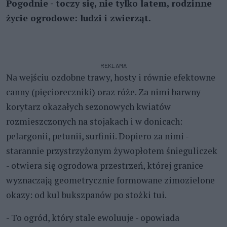
Pogodnie - toczy się, nie tylko latem, rodzinne
życie ogrodowe: ludzi i zwierząt.
REKLAMA
Na wejściu ozdobne trawy, hosty i równie efektowne
canny (pięcioreczniki) oraz róże. Za nimi barwny
korytarz okazałych sezonowych kwiatów
rozmieszczonych na stojakach i w donicach:
pelargonii, petunii, surfinii. Dopiero za nimi -
starannie przystrzyżonym żywopłotem śnieguliczek
- otwiera się ogrodowa przestrzeń, której granice
wyznaczają geometrycznie formowane zimozielone
okazy: od kul bukszpanów po stożki tui.
- To ogród, który stale ewoluuje - opowiada