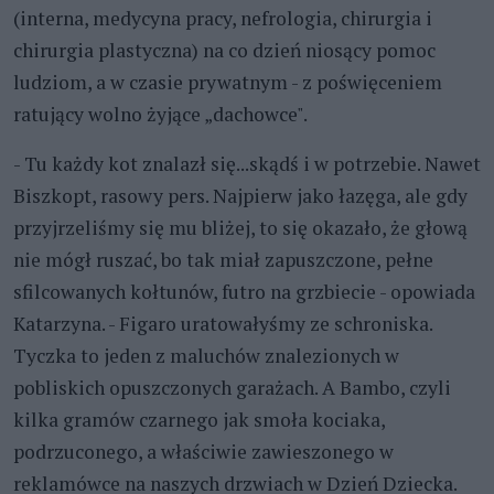
(interna, medycyna pracy, nefrologia, chirurgia i
chirurgia plastyczna) na co dzień niosący pomoc
ludziom, a w czasie prywatnym - z poświęceniem
ratujący wolno żyjące „dachowce".
- Tu każdy kot znalazł się...skądś i w potrzebie. Nawet
Biszkopt, rasowy pers. Najpierw jako łazęga, ale gdy
przyjrzeliśmy się mu bliżej, to się okazało, że głową
nie mógł ruszać, bo tak miał zapuszczone, pełne
sfilcowanych kołtunów, futro na grzbiecie - opowiada
Katarzyna. - Figaro uratowałyśmy ze schroniska.
Tyczka to jeden z maluchów znalezionych w
pobliskich opuszczonych garażach. A Bambo, czyli
kilka gramów czarnego jak smoła kociaka,
podrzuconego, a właściwie zawieszonego w
reklamówce na naszych drzwiach w Dzień Dziecka.