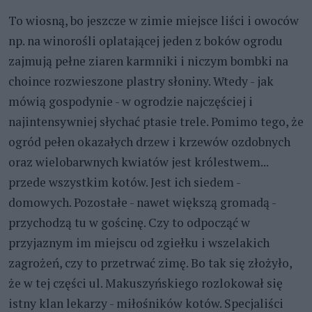
To wiosną, bo jeszcze w zimie miejsce liści i owoców
np. na winorośli oplatającej jeden z boków ogrodu
zajmują pełne ziaren karmniki i niczym bombki na
choince rozwieszone plastry słoniny. Wtedy - jak
mówią gospodynie - w ogrodzie najczęściej i
najintensywniej słychać ptasie trele. Pomimo tego, że
ogród pełen okazałych drzew i krzewów ozdobnych
oraz wielobarwnych kwiatów jest królestwem...
przede wszystkim kotów. Jest ich siedem -
domowych. Pozostałe - nawet większą gromadą -
przychodzą tu w gościnę. Czy to odpocząć w
przyjaznym im miejscu od zgiełku i wszelakich
zagrożeń, czy to przetrwać zimę. Bo tak się złożyło,
że w tej części ul. Makuszyńskiego rozlokował się
istny klan lekarzy - miłośników kotów. Specjaliści