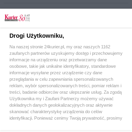
CZYTAJ TAKŻE
Drogi Użytkowniku,
Zapisane w „Kurierze” (6.11.1964 r.)
Na naszej stronie 24kurier.pl, my oraz naszych 1162
Zapisane w „Kurierze” (29.10 - 5.11 1964 r.)
zaufanych partnerów uzyskujemy dostęp i przechowujemy
Zapisane w „Kurierze” (27-30.10.1964 r.)
informacje na urządzeniu oraz przetwarzamy dane
osobowe, takie jak unikalne identyfikatory, standardowe
POGODA
informacje wysyłane przez urządzenie czy dane
przeglądania w celu zapewniania spersonalizowanych
reklam, wybór spersonalizowanych treści, pomiar reklam i
treści, badanie odbiorców oraz ulepszanie usług. Za zgodą
19
℃
Użytkownika my i Zaufani Partnerzy możemy używać
dokładnych danych geolokalizacyjnych oraz aktywnie
Zobacz prognozę na 3 dni
skanować charakterystykę urządzenia do celów
identyfikacji. Ponieważ cenimy Twoją prywatność, prosimy
o zgodę na korzystanie z tych technologii poprzez
kliknięcie „Akceptuję”. Zgoda jest dobrowolna i zawsze