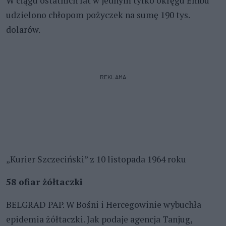
W ciągu ostatnich lat w jednym tylko okręgu Embu
udzielono chłopom pożyczek na sumę 190 tys.
dolarów.
REKLAMA
„Kurier Szczeciński” z 10 listopada 1964 roku
58 ofiar żółtaczki
BELGRAD PAP. W Bośni i Hercegowinie wybuchła
epidemia żółtaczki. Jak podaje agencja Tanjug,