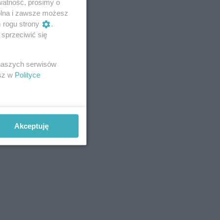
watność, prosimy o
wolna i zawsze możesz
m rogu strony
.
sprzeciwić się
 naszych serwisów
esz w
Polityce
Akceptuję