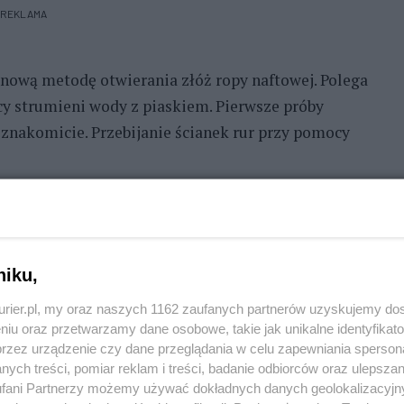
REKLAMA
nową metodę otwierania złóż ropy naftowej. Polega
y strumieni wody z piaskiem. Pierwsze próby
znakomicie. Przebijanie ścianek rur przy pomocy
niku,
sło rany w mieście Lumia w środkowej Grecji,
eniu walk greckiego ruchu oporu.
kurier.pl, my oraz naszych 1162 zaufanych partnerów uzyskujemy do
niu oraz przetwarzamy dane osobowe, takie jak unikalne identyfikat
d nich szereg osobistości oficjalnych. Pod koniec
przez urządzenie czy dane przeglądania w celu zapewniania sperson
ych treści, pomiar reklam i treści, badanie odbiorców oraz ulepszan
ług dotychczasowych doniesień wybuchła mina, która
fani Partnerzy możemy używać dokładnych danych geolokalizacyjn