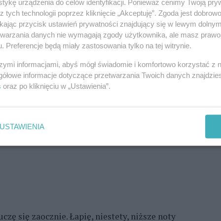
tykę urządzenia do celów identyfikacji. Ponieważ cenimy Twoją pry
z tych technologii poprzez kliknięcie „Akceptuję”. Zgoda jest dobro
ikając przycisk ustawień prywatności znajdujący się w lewym dolny
etwarzania danych nie wymagają zgody użytkownika, ale masz prawo 
. Preferencje będą miały zastosowania tylko na tej witrynie.
 – tymi słowami musiał premier Kanady Pearson
szymi informacjami, abyś mógł świadomie i komfortowo korzystać z
gółowe informacje dotyczące przetwarzania Twoich danych znajdzi
ą również bezpośrednią linią telefoniczną
s
oraz po kliknięciu w „Ustawienia”.
czej USA w Colorado Springs. Premier przyłapał
 momencie, gdy w najlepsze zabawiały się
j punkty dowodzenia NATO. Pearson opowiedział
USTAWIENIA
brań swej partii, zapewniając słuchaczy, iż odtąd
uczę się zaocznie. Łapię, niestety, niższe noty