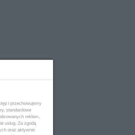
stęp i przechowujemy
ory, standardowe
alizowanych reklam,
ie usług. Za zgodą
ych oraz aktywnie