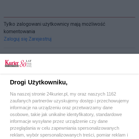
Tylko zalogowani użytkownicy mają możliwość
komentowania
Zaloguj się
Zarejestruj
CZYTAJ TAKŻE
Drogi Użytkowniku,
Zapisane w „Kurierze” (9-11.12.1964 r.)
Na naszej stronie 24kurier.pl, my oraz naszych 1162
Zapisane w „Kurierze” (6-9.12.1964 r.)
zaufanych partnerów uzyskujemy dostęp i przechowujemy
Zapisane w „Kurierze” (4-5.12.1964 r.)
informacje na urządzeniu oraz przetwarzamy dane
osobowe, takie jak unikalne identyfikatory, standardowe
POGODA
informacje wysyłane przez urządzenie czy dane
przeglądania w celu zapewniania spersonalizowanych
reklam, wybór spersonalizowanych treści, pomiar reklam i