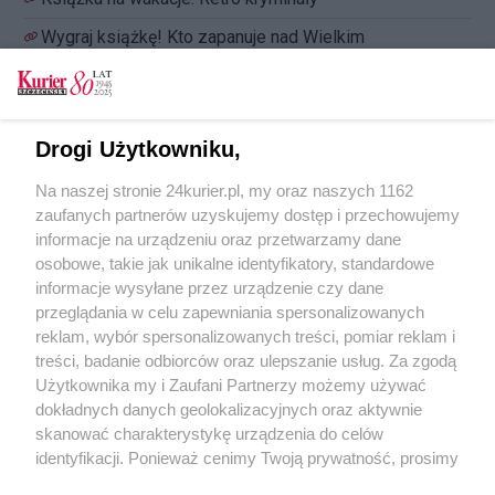
Wygraj książkę! Kto zapanuje nad Wielkim
Metrem?
Wygraj książkę na wakacje! Brat delfinów i syn
bogini
Drogi Użytkowniku,
Premiera. Dorociński i syn Mela Gibsona
Na naszej stronie 24kurier.pl, my oraz naszych 1162
Polski pilot zwyciężył w plebiscycie
zaufanych partnerów uzyskujemy dostęp i przechowujemy
"Telegrapha"
informacje na urządzeniu oraz przetwarzamy dane
osobowe, takie jak unikalne identyfikatory, standardowe
POGODA
informacje wysyłane przez urządzenie czy dane
przeglądania w celu zapewniania spersonalizowanych
reklam, wybór spersonalizowanych treści, pomiar reklam i
treści, badanie odbiorców oraz ulepszanie usług. Za zgodą
24
℃
Użytkownika my i Zaufani Partnerzy możemy używać
dokładnych danych geolokalizacyjnych oraz aktywnie
Zobacz prognozę na 3 dni
skanować charakterystykę urządzenia do celów
identyfikacji. Ponieważ cenimy Twoją prywatność, prosimy
o zgodę na korzystanie z tych technologii poprzez