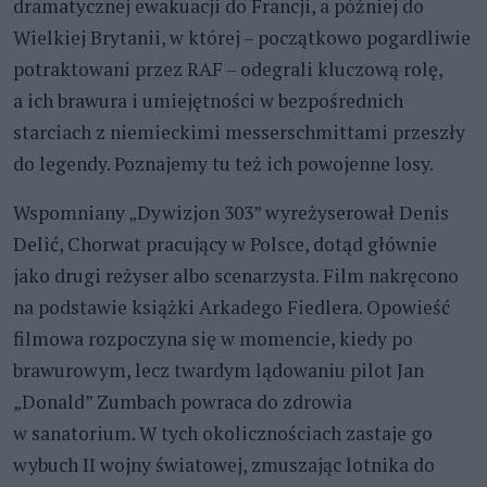
dramatycznej ewakuacji do Francji, a później do
Wielkiej Brytanii, w której – początkowo pogardliwie
potraktowani przez RAF – odegrali kluczową rolę,
a ich brawura i umiejętności w bezpośrednich
starciach z niemieckimi messerschmittami przeszły
do legendy. Poznajemy tu też ich powojenne losy.
Wspomniany „Dywizjon 303” wyreżyserował Denis
Delić, Chorwat pracujący w Polsce, dotąd głównie
jako drugi reżyser albo scenarzysta. Film nakręcono
na podstawie książki Arkadego Fiedlera. Opowieść
filmowa rozpoczyna się w momencie, kiedy po
brawurowym, lecz twardym lądowaniu pilot Jan
„Donald” Zumbach powraca do zdrowia
w sanatorium. W tych okolicznościach zastaje go
wybuch II wojny światowej, zmuszając lotnika do