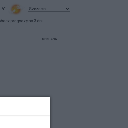
2
℃
bacz prognozę na 3 dni
REKLAMA