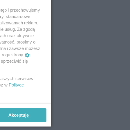
stęp i przechowujemy
ory, standardowe
alizowanych reklam,
ie usług. Za zgodą
ych oraz aktywnie
watność, prosimy o
wolna i zawsze możesz
m rogu strony
.
sprzeciwić się
 naszych serwisów
esz w
Polityce
Akceptuję