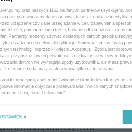
kurier.pl, my oraz naszych 1162 zaufanych partnerów uzyskujemy do
 myślą o kompleksowych realizacjach. To sygnał, że
niu oraz przetwarzamy dane osobowe, takie jak unikalne identyfikat
przez urządzenie czy dane przeglądania w celu zapewniania sperson
lecz organizacją pracy, komunikacją i
ych treści, pomiar reklam i treści, badanie odbiorców oraz ulepszan
fani Partnerzy możemy używać dokładnych danych geolokalizacyjn
tykę urządzenia do celów identyfikacji. Ponieważ cenimy Twoją pry
remontowych przekłada się na wyższe budżety.
z tych technologii poprzez kliknięcie „Akceptuję”. Zgoda jest dobro
ię w przedziale 1000-9999 zł, a ponad 20% z nich to
ikając przycisk ustawień prywatności znajdujący się w lewym dolny
etwarzania danych nie wymagają zgody użytkownika, ale masz prawo 
i do 1000 zł odpowiadają za 25% zrealizowanych
. Preferencje będą miały zastosowania tylko na tej witrynie.
%. Natomiast projekty na poziomie 20 tys. zł
szymi informacjami, abyś mógł świadomie i komfortowo korzystać z
akończonych.
gółowe informacje dotyczące przetwarzania Twoich danych znajdzi
s
oraz po kliknięciu w „Ustawienia”.
istotniejszych kryteriów wyboru wykonawcy,
ac zgodnie z planem (73%). Klienci nie oczekują,
% vs 83%). Dla 73% planujących remont kluczowe jest
USTAWIENIA
ealizacja przebiegnie zgodnie z harmonogramem.
powiedzialności za koordynację działań i