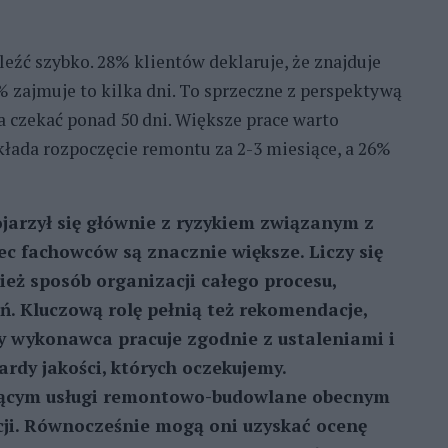
źć szybko. 28% klientów deklaruje, że znajduje
 zajmuje to kilka dni. To sprzeczne z perspektywą
 czekać ponad 50 dni. Większe prace warto
łada rozpoczęcie remontu za 2-3 miesiące, a 26%
ojarzył się głównie z ryzykiem związanym z
bec fachowców są znacznie większe. Liczy się
ież sposób organizacji całego procesu,
. Kluczową rolę pełnią też rekomendacje,
y wykonawca pracuje zgodnie z ustaleniami i
dy jakości, których oczekujemy.
zącym usługi remontowo-budowlane obecnym
acji. Równocześnie mogą oni uzyskać ocenę