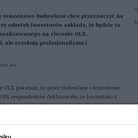
1
ace remontowo-budowlane chce przeznaczyć na
Zo
ższy odsetek inwestorów zakłada, że będzie to
 zrealizowanego na zlecenie OLX.
, ale oczekują profesjonalizmu i
REKLAMA
ie OLX pokazuje, że prace budowlane i remontowe
. 70% respondentów deklarowało, że korzystało z
76% planuje zlecić je w przeciągu roku. Najczęściej
 gładzi czy podłogi (38%). Nieco rzadziej drobne
cy odsetek planuje duże inwestycje - instalacje
e domu lub mieszkania (22%), prace budowlane przy
niku,