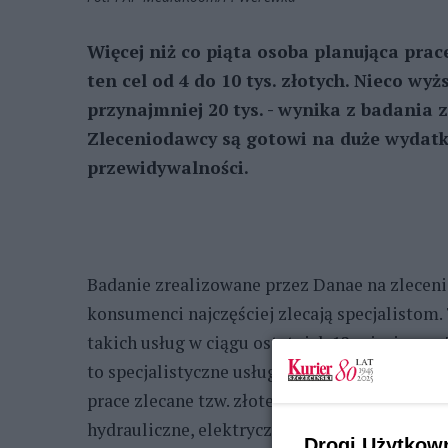
Więcej niż co piąta osoba planująca pr
ten cel od 4 do 10 tys. złotych. Nieco wy
przynajmniej 20 tys. - wynika z badania
Zleceniodawcy są gotowi na duże wydatki
przewidywalności.
Badanie zrealizowane przez Danae na zlecen
konsumenci najczęściej zlecają specjalistom
takich usług w ciągu ostatnich 12 miesięcy, a 
to specjalistyczne usługi, takie jak położenie
prace zlecane tzw. złotej rączce (36%). Znaczą
hydrauliczne, elektryczne (29%), wykończeni
Drogi Użytkow