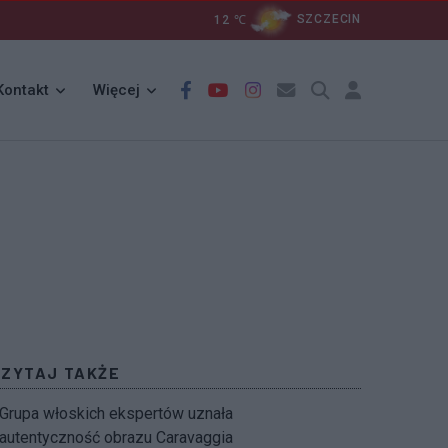
12
℃
SZCZECIN
Kontakt
Więcej
CZYTAJ TAKŻE
Grupa włoskich ekspertów uznała
autentyczność obrazu Caravaggia