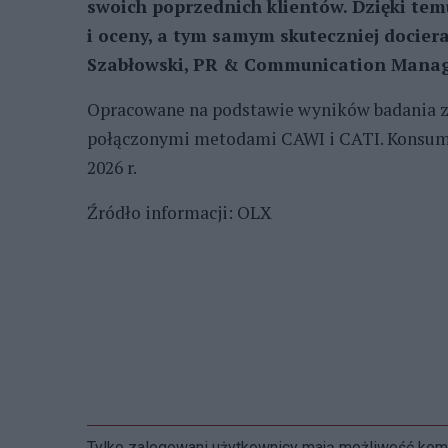
swoich poprzednich klientów. Dzięki te
i oceny, a tym samym skuteczniej docie
Szabłowski, PR & Communication Manag
Opracowane na podstawie wyników badania z
połączonymi metodami CAWI i CATI. Konsume
2026 r.
Źródło informacji: OLX
Tylko zalogowani użytkownicy mają możliwość ko