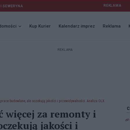
REKLAMA
 I SEWERYNA
domości
Kup Kurier
Kalendarz imprez
Reklama
REKLAMA
i prace budowlane, ale oczekują jakości i przewidywalności. Analiza OLX
ć więcej za remonty i
czekują jakości i