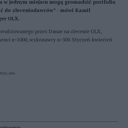
mu w jednym miejscu mogą gromadzić portfolio
rać do zleceniodawców” - mówi Kamil
er OLX.
realizowanego przez Danae na zlecenie OLX,
nci n=1000, wykonawcy n=500. Styczeń-kwiecień
REKLAMA
mentowania