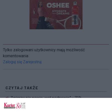
Tylko zalogowani użytkownicy mają możliwość
komentowania
Zaloguj się
Zarejestruj
CZYTAJ TAKŻE
„Zwierzę nie powie, wet podpowie” - 71%
opiekunów ufa swojej ocenie stanu zdrowia
zwierzęcia. Czy słusznie?