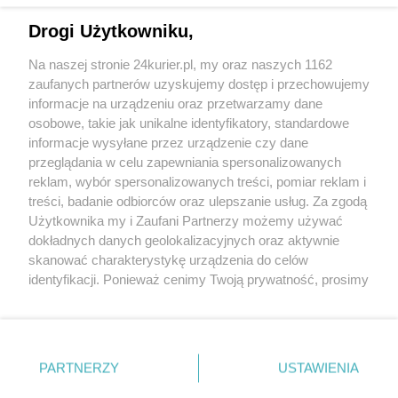
Segregowanie odpadów to najprostszy sposób
Drogi Użytkowniku,
zadbania o środowisko i uczczenia Dnia Ziemi
Na naszej stronie 24kurier.pl, my oraz naszych 1162
„Dziedzictwo społeczne” - program dotacyjny
zaufanych partnerów uzyskujemy dostęp i przechowujemy
Centrum Archiwistyki Społecznej
informacje na urządzeniu oraz przetwarzamy dane
osobowe, takie jak unikalne identyfikatory, standardowe
POGODA
informacje wysyłane przez urządzenie czy dane
przeglądania w celu zapewniania spersonalizowanych
reklam, wybór spersonalizowanych treści, pomiar reklam i
treści, badanie odbiorców oraz ulepszanie usług. Za zgodą
14
℃
Użytkownika my i Zaufani Partnerzy możemy używać
dokładnych danych geolokalizacyjnych oraz aktywnie
Zobacz prognozę na 3 dni
skanować charakterystykę urządzenia do celów
identyfikacji. Ponieważ cenimy Twoją prywatność, prosimy
o zgodę na korzystanie z tych technologii poprzez
kliknięcie „Akceptuję”. Zgoda jest dobrowolna i zawsze
możesz ją zmienić/wycofać klikając przycisk ustawień
prywatności znajdujący się w lewym dolnym rogu strony
PARTNERZY
USTAWIENIA
Copyright © 2022 Kurier Szczeciński sp. z o.o.
. Niektóre rodzaje przetwarzania danych nie wymagają
Wszelkie prawa zastrzeżone
zgody użytkownika, ale masz prawo sprzeciwić się