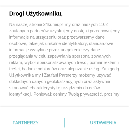
Santander Bank Polska zaprasza na cykl
podcastów „Z nową energią o finansach”
Drogi Użytkowniku,
Wytrop z nami elektrośmieci
Na naszej stronie 24kurier.pl, my oraz naszych 1162
Vetoquinol inwestuje w Gorzowie
zaufanych partnerów uzyskujemy dostęp i przechowujemy
Wielkopolskim
informacje na urządzeniu oraz przetwarzamy dane
osobowe, takie jak unikalne identyfikatory, standardowe
POGODA
informacje wysyłane przez urządzenie czy dane
przeglądania w celu zapewniania spersonalizowanych
reklam, wybór spersonalizowanych treści, pomiar reklam i
treści, badanie odbiorców oraz ulepszanie usług. Za zgodą
14
℃
Użytkownika my i Zaufani Partnerzy możemy używać
dokładnych danych geolokalizacyjnych oraz aktywnie
Zobacz prognozę na 3 dni
skanować charakterystykę urządzenia do celów
identyfikacji. Ponieważ cenimy Twoją prywatność, prosimy
o zgodę na korzystanie z tych technologii poprzez
kliknięcie „Akceptuję”. Zgoda jest dobrowolna i zawsze
możesz ją zmienić/wycofać klikając przycisk ustawień
prywatności znajdujący się w lewym dolnym rogu strony
PARTNERZY
USTAWIENIA
Copyright © 2022 Kurier Szczeciński sp. z o.o.
. Niektóre rodzaje przetwarzania danych nie wymagają
Wszelkie prawa zastrzeżone