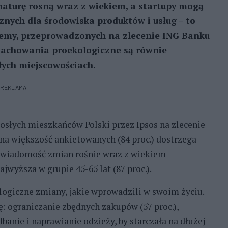
naturę rosną wraz z wiekiem, a startupy mogą
nych dla środowiska produktów i usług – to
demy, przeprowadzonych na zlecenie ING Banku
 zachowania proekologiczne są równie
łych miejscowościach.
REKLAMA
słych mieszkańców Polski przez Ipsos na zlecenie
a większość ankietowanych (84 proc.) dostrzega
świadomość zmian rośnie wraz z wiekiem -
najwyższa w grupie 45-65 lat (87 proc.).
ologiczne zmiany, jakie wprowadzili w swoim życiu.
ę: ograniczanie zbędnych zakupów (57 proc.),
dbanie i naprawianie odzieży, by starczała na dłużej