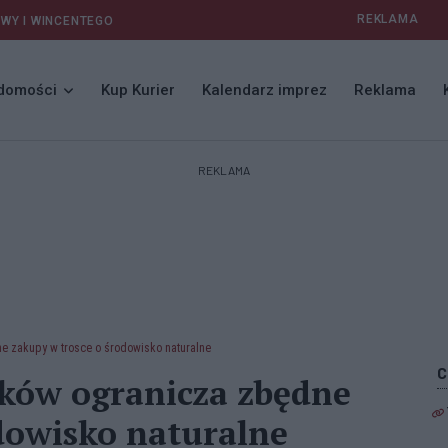
REKLAMA
AWY I WINCENTEGO
domości
Kup Kurier
Kalendarz imprez
Reklama
REKLAMA
e zakupy w trosce o środowisko naturalne
aków ogranicza zbędne
dowisko naturalne