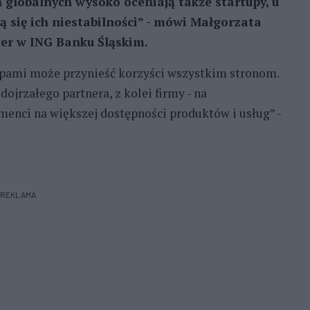
h globalnych wysoko oceniają także startupy, u
ą się ich niestabilności” - mówi Małgorzata
cer w ING Banku Śląskim.
tupami może przynieść korzyści wszystkim stronom.
ojrzałego partnera, z kolei firmy - na
menci na większej dostępności produktów i usług” -
REKLAMA