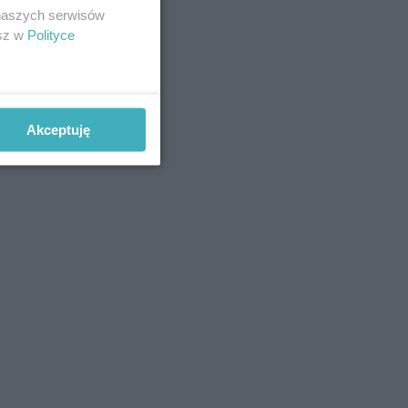
 naszych serwisów
esz w
Polityce
Akceptuję