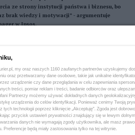
cia ze strony instytucji państwa i biznesu, bo
z brak wiedzy i motywacji” - argumentuje
nager w Ipsos.
REKLAMA
niku,
kurier.pl, my oraz naszych 1160 zaufanych partnerów uzyskujemy do
niu oraz przetwarzamy dane osobowe, takie jak unikalne identyfikat
przez urządzenie czy dane przeglądania w celu zapewniania sperson
ych treści, pomiar reklam i treści, badanie odbiorców oraz ulepszan
je państwowe powinny pracować nad rozwiązaniami
fani Partnerzy możemy używać dokładnych danych geolokalizacyjn
aufałaby państwu na tyle, by się z tymi
tykę urządzenia do celów identyfikacji. Ponieważ cenimy Twoją pry
z tych technologii poprzez kliknięcie „Akceptuję”. Zgoda jest dobro
 wyższym zaufaniem cieszyły się znane globalne
ikając przycisk ustawień prywatności znajdujący się w lewym dolny
dają znane polskie firmy i startupy. Jako mocne
etwarzania danych nie wymagają zgody użytkownika, ale masz prawo 
o innowacyjność, nieszablonowe myślenie i
. Preferencje będą miały zastosowania tylko na tej witrynie.