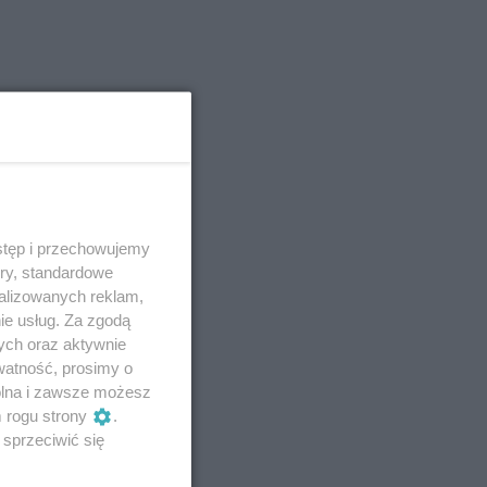
stęp i przechowujemy
ory, standardowe
alizowanych reklam,
ie usług. Za zgodą
ych oraz aktywnie
watność, prosimy o
wolna i zawsze możesz
m rogu strony
.
sprzeciwić się