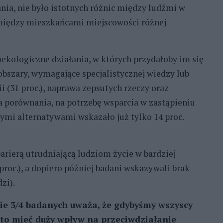
ania, nie było istotnych różnic między ludźmi w
i między mieszkańcami miejscowości różnej
ekologiczne działania, w których przydałoby im się
obszary, wymagające specjalistycznej wiedzy lub
i (31 proc.), naprawa zepsutych rzeczy oraz
a porównania, na potrzebę wsparcia w zastąpieniu
mi alternatywami wskazało już tylko 14 proc.
rierą utrudniającą ludziom życie w bardziej
roc.), a dopiero później badani wskazywali brak
zi).
ie 3/4 badanych uważa, że gdybyśmy wszyscy
 to mieć duży wpływ na przeciwdziałanie