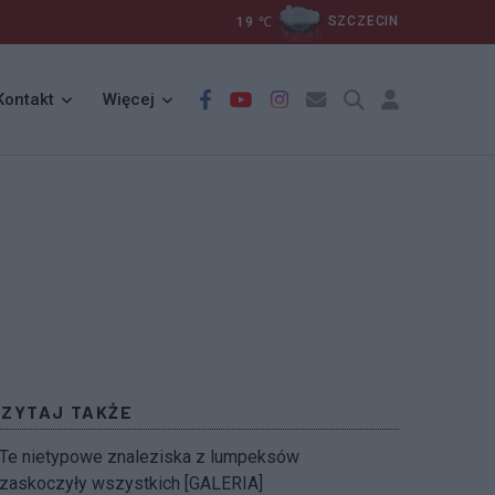
19
℃
SZCZECIN
Kontakt
Więcej
CZYTAJ TAKŻE
Te nietypowe znaleziska z lumpeksów
zaskoczyły wszystkich [GALERIA]