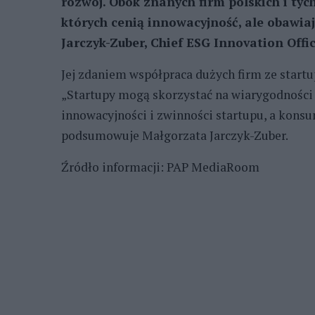
rozwój. Obok znanych firm polskich i tyc
których cenią innowacyjność, ale obawiaj
Jarczyk-Zuber, Chief ESG Innovation Offi
Jej zdaniem współpraca dużych firm ze star
„Startupy mogą skorzystać na wiarygodności d
innowacyjności i zwinności startupu, a konsu
podsumowuje Małgorzata Jarczyk-Zuber.
Źródło informacji: PAP MediaRoom