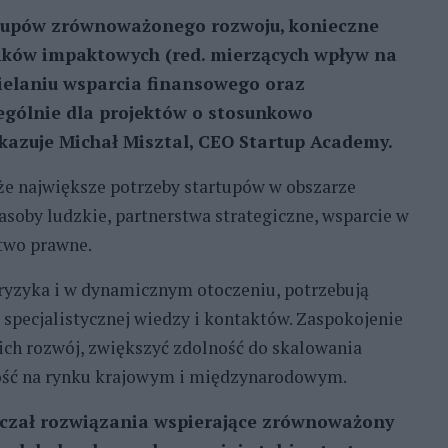
rtupów zrównoważonego rozwoju, konieczne
ików impaktowych (red. mierzących wpływ na
ielaniu wsparcia finansowego oraz
ególnie dla projektów o stosunkowo
kazuje Michał Misztal, CEO Startup Academy.
że największe potrzeby startupów w obszarze
soby ludzkie, partnerstwa strategiczne, wsparcie w
two prawne.
ryzyka i w dynamicznym otoczeniu, potrzebują
o specjalistycznej wiedzy i kontaktów. Zaspokojenie
ich rozwój, zwiększyć zdolność do skalowania
ność na rynku krajowym i międzynarodowym.
arczał rozwiązania wspierające zrównoważony