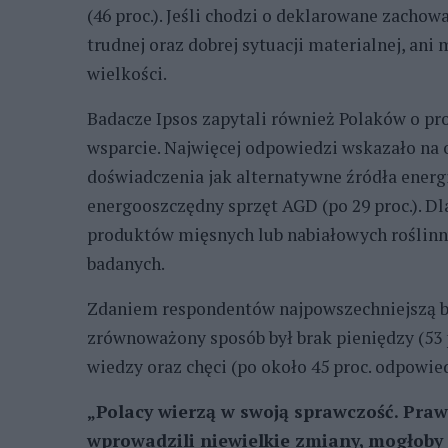
(46 proc.). Jeśli chodzi o deklarowane zachow
trudnej oraz dobrej sytuacji materialnej, an
wielkości.
Badacze Ipsos zapytali również Polaków o pro
wsparcie. Najwięcej odpowiedzi wskazało na 
doświadczenia jak alternatywne źródła energi
energooszczędny sprzęt AGD (po 29 proc.). Dl
produktów mięsnych lub nabiałowych roślinny
badanych.
Zdaniem respondentów najpowszechniejszą ba
zrównoważony sposób był brak pieniędzy (53 p
wiedzy oraz chęci (po około 45 proc. odpowied
„Polacy wierzą w swoją sprawczość. Praw
wprowadzili niewielkie zmiany, mogłoby