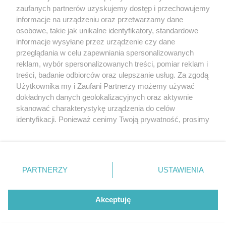
zaufanych partnerów uzyskujemy dostęp i przechowujemy
Klauni bawią
informacje na urządzeniu oraz przetwarzamy dane
osobowe, takie jak unikalne identyfikatory, standardowe
POGODA
informacje wysyłane przez urządzenie czy dane
przeglądania w celu zapewniania spersonalizowanych
reklam, wybór spersonalizowanych treści, pomiar reklam i
treści, badanie odbiorców oraz ulepszanie usług. Za zgodą
25
℃
Użytkownika my i Zaufani Partnerzy możemy używać
dokładnych danych geolokalizacyjnych oraz aktywnie
Zobacz prognozę na 3 dni
skanować charakterystykę urządzenia do celów
identyfikacji. Ponieważ cenimy Twoją prywatność, prosimy
o zgodę na korzystanie z tych technologii poprzez
kliknięcie „Akceptuję”. Zgoda jest dobrowolna i zawsze
możesz ją zmienić/wycofać klikając przycisk ustawień
prywatności znajdujący się w lewym dolnym rogu strony
PARTNERZY
USTAWIENIA
Copyright © 2022 Kurier Szczeciński sp. z o.o.
. Niektóre rodzaje przetwarzania danych nie wymagają
Wszelkie prawa zastrzeżone
zgody użytkownika, ale masz prawo sprzeciwić się
Kontakt
Nota wydawnicza
Nota prawna
takiemu przetwarzaniu. Preferencje będą miały
Akceptuję
zastosowania tylko na tej witrynie.
Polityka prywatności
Reklama