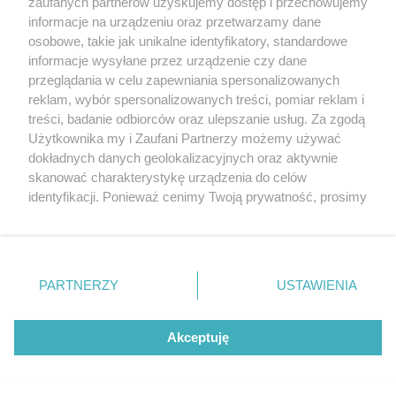
zaufanych partnerów uzyskujemy dostęp i przechowujemy
informacje na urządzeniu oraz przetwarzamy dane
osobowe, takie jak unikalne identyfikatory, standardowe
informacje wysyłane przez urządzenie czy dane
przeglądania w celu zapewniania spersonalizowanych
reklam, wybór spersonalizowanych treści, pomiar reklam i
treści, badanie odbiorców oraz ulepszanie usług. Za zgodą
Użytkownika my i Zaufani Partnerzy możemy używać
dokładnych danych geolokalizacyjnych oraz aktywnie
skanować charakterystykę urządzenia do celów
identyfikacji. Ponieważ cenimy Twoją prywatność, prosimy
o zgodę na korzystanie z tych technologii poprzez
kliknięcie „Akceptuję”. Zgoda jest dobrowolna i zawsze
możesz ją zmienić/wycofać klikając przycisk ustawień
prywatności znajdujący się w lewym dolnym rogu strony
PARTNERZY
USTAWIENIA
. Niektóre rodzaje przetwarzania danych nie wymagają
zgody użytkownika, ale masz prawo sprzeciwić się
takiemu przetwarzaniu. Preferencje będą miały
Akceptuję
zastosowania tylko na tej witrynie.
Zapoznaj się z poniższymi informacjami, abyś mógł