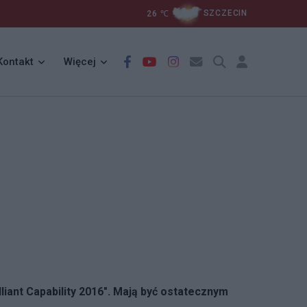
26
℃
SZCZECIN
Kontakt
Więcej
ant Capability 2016". Mają być ostatecznym