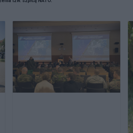
enia tzw. szpicą NATO.