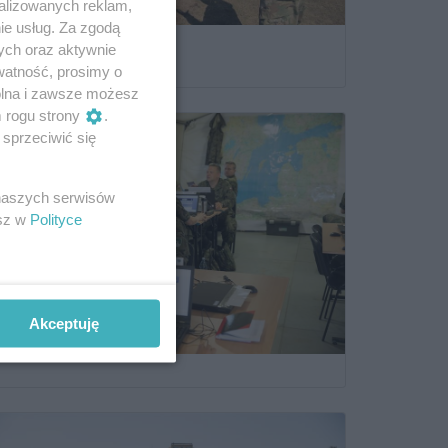
alizowanych reklam,
ie usług. Za zgodą
ych oraz aktywnie
watność, prosimy o
wolna i zawsze możesz
m rogu strony
.
sprzeciwić się
 naszych serwisów
esz w
Polityce
Akceptuję