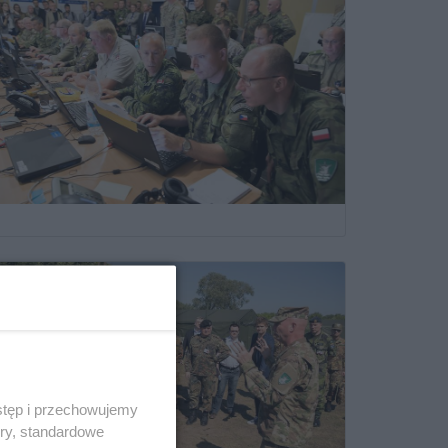
stęp i przechowujemy
ory, standardowe