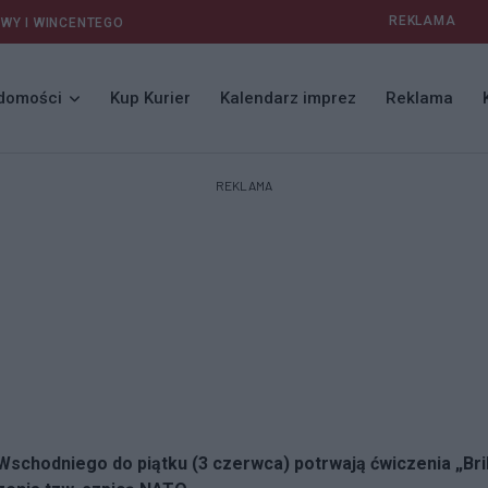
REKLAMA
AWY I WINCENTEGO
domości
Kup Kurier
Kalendarz imprez
Reklama
REKLAMA
hodniego do piątku (3 czerwca) potrwają ćwiczenia „Brilli