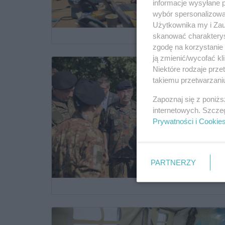
informacje wysyłane 
wybór spersonalizowan
Użytkownika my i Zau
skanować charakterys
zgodę na korzystanie 
ją zmienić/wycofać kl
Niektóre rodzaje prz
takiemu przetwarzaniu
Zapoznaj się z poniż
internetowych. Szcze
Prywatności i Cookie
PARTNERZY