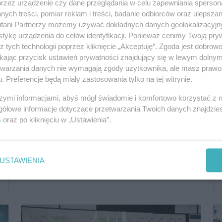
przez urządzenie czy dane przeglądania w celu zapewniania sperson
ych treści, pomiar reklam i treści, badanie odbiorców oraz ulepszan
fani Partnerzy możemy używać dokładnych danych geolokalizacyjn
tykę urządzenia do celów identyfikacji. Ponieważ cenimy Twoją pry
z tych technologii poprzez kliknięcie „Akceptuję”. Zgoda jest dobro
ikając przycisk ustawień prywatności znajdujący się w lewym dolny
etwarzania danych nie wymagają zgody użytkownika, ale masz prawo 
. Preferencje będą miały zastosowania tylko na tej witrynie.
szymi informacjami, abyś mógł świadomie i komfortowo korzystać z
gółowe informacje dotyczące przetwarzania Twoich danych znajdzi
s
oraz po kliknięciu w „Ustawienia”.
USTAWIENIA