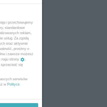
stęp i przechowujemy
ory, standardowe
alizowanych reklam,
ie usług. Za zgodą
ych oraz aktywnie
watność, prosimy o
wolna i zawsze możesz
m rogu strony
.
sprzeciwić się
 naszych serwisów
esz w
Polityce