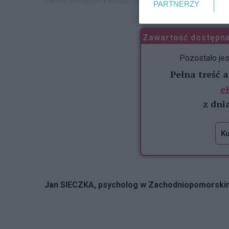
PARTNERZY
...
Zawartość dostępna
Pozostało je
Pełna treść 
e
z dni
Ku
Jan SIECZKA, psycholog w Zachodniopomorskim 