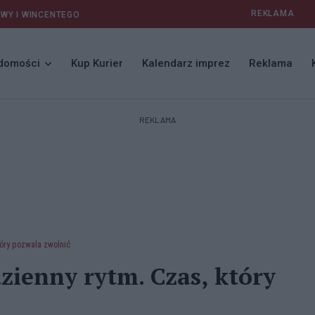
REKLAMA
AWY I WINCENTEGO
domości
Kup Kurier
Kalendarz imprez
Reklama
REKLAMA
tóry pozwala zwolnić
zienny rytm. Czas, który