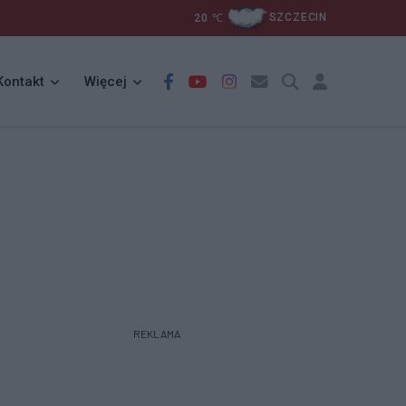
20
℃
SZCZECIN
Kontakt
Więcej
REKLAMA