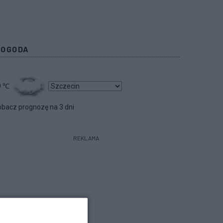
POGODA
0
℃
bacz prognozę na 3 dni
REKLAMA