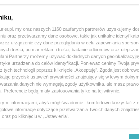
naczone na czerwono, które w pewnym sensie
ięte, rytm dnia zwalnia, a obowiązki przestają
niku,
logicznej takie „zatrzymanie" ma istotne
kurier.pl, my oraz naszych 1160 zaufanych partnerów uzyskujemy do
yjść z trybu ciągłej mobilizacji i przejść w
niu oraz przetwarzamy dane osobowe, takie jak unikalne identyfikat
to po prostu kilka dni wolnego, dla innych coś
przez urządzenie czy dane przeglądania w celu zapewniania sperson
hwilę wyjść z trybu
„od 9 do 17". Ten czas
ych treści, pomiar reklam i treści, badanie odbiorców oraz ulepszan
fani Partnerzy możemy używać dokładnych danych geolokalizacyjn
 na życie z dystansu.
tykę urządzenia do celów identyfikacji. Ponieważ cenimy Twoją pry
z tych technologii poprzez kliknięcie „Akceptuję”. Zgoda jest dobro
REKLAMA
ikając przycisk ustawień prywatności znajdujący się w lewym dolny
etwarzania danych nie wymagają zgody użytkownika, ale masz prawo 
. Preferencje będą miały zastosowania tylko na tej witrynie.
, dla innych jest przede wszystkim przestrzenią
órym łatwiej się zobaczyć, bo wszyscy - albo
szymi informacjami, abyś mógł świadomie i komfortowo korzystać z
gółowe informacje dotyczące przetwarzania Twoich danych znajdzi
ie, spacer, krótka rozmowa przy stole czy nawet
s
oraz po kliknięciu w „Ustawienia”.
cej niż tylko kontakt towarzyski. Takie
żności i bezpieczeństwa. Przypominają, że mamy
ać. To doświadczenie bycia częścią rodziny