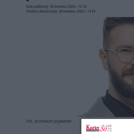
Data publikacji: 05 kwietnia 2026 r. 12:10
Ostatnia aktualizacja: 06 kwietnia 2026 r. 14:59
Fot. archiwum prywatne