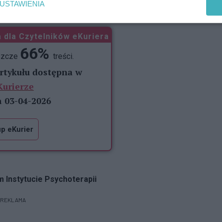
USTAWIENIA
 dla Czytelników eKuriera
66%
szcze
treści.
artykułu dostępna w
Kurierze
a 03-04-2026
p eKurier
Instytucie Psychoterapii
REKLAMA