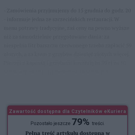
- Zamówienia przyjmujemy do 15 grudnia do godz. 20
- informuje jedna ze szczecińskich restauracji. W
menu potrawy tradycyjne, zaś ceny na pewno wyższe
niż za samodzielnie przygotowane dania: za
niespełna litr barszczu czerwonego trzeba zapłacić 59
złotych, a za krem z grzybów dziesięć złotych więcej.
Pierogi z kapustą i grzybami kosztują tu 39 zł za 10
sztuk, a uszka 21 zł, również za 10 sztuk. Pół
kilograma śledzia w occie to wydatek rzędu 80 zł,
podobnie
...
Zawartość dostępna dla Czytelników eKuriera
79%
Pozostało jeszcze
treści.
Pełna treść artykułu dostępna w