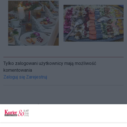
Tylko zalogowani użytkownicy mają możliwość
komentowania
Zaloguj się
Zarejestruj
CZYTAJ TAKŻE
Ugotują, upieką, a nawet dowiozą. Pomogą na
święta, ale trzeba się spieszyć [SONDA]