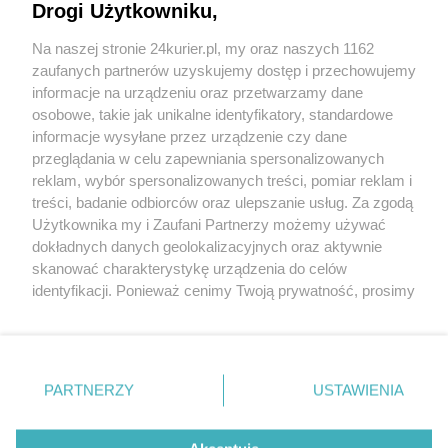
Drogi Użytkowniku,
Oszukują na mielonych!
Na naszej stronie 24kurier.pl, my oraz naszych 1162
Wieszczyli: w gastronomii nie będzie czego
zaufanych partnerów uzyskujemy dostęp i przechowujemy
ratować. Szansa na przetrwanie
informacje na urządzeniu oraz przetwarzamy dane
osobowe, takie jak unikalne identyfikatory, standardowe
POGODA
informacje wysyłane przez urządzenie czy dane
przeglądania w celu zapewniania spersonalizowanych
reklam, wybór spersonalizowanych treści, pomiar reklam i
treści, badanie odbiorców oraz ulepszanie usług. Za zgodą
18
℃
Użytkownika my i Zaufani Partnerzy możemy używać
dokładnych danych geolokalizacyjnych oraz aktywnie
Zobacz prognozę na 3 dni
skanować charakterystykę urządzenia do celów
identyfikacji. Ponieważ cenimy Twoją prywatność, prosimy
o zgodę na korzystanie z tych technologii poprzez
kliknięcie „Akceptuję”. Zgoda jest dobrowolna i zawsze
możesz ją zmienić/wycofać klikając przycisk ustawień
prywatności znajdujący się w lewym dolnym rogu strony
PARTNERZY
USTAWIENIA
Copyright © 2022 Kurier Szczeciński sp. z o.o.
. Niektóre rodzaje przetwarzania danych nie wymagają
Wszelkie prawa zastrzeżone
zgody użytkownika, ale masz prawo sprzeciwić się
Kontakt
Nota wydawnicza
Nota prawna
takiemu przetwarzaniu. Preferencje będą miały