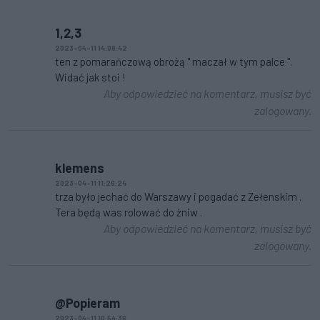
1,2,3
2023-04-11 14:08:42
ten z pomarańczową obrożą " maczał w tym palce ".
Widać jak stoi !
Aby odpowiedzieć na komentarz, musisz być
zalogowany.
klemens
2023-04-11 11:26:24
trza było jechać do Warszawy i pogadać z Zełenskim .
Tera będą was rolować do żniw .
Aby odpowiedzieć na komentarz, musisz być
zalogowany.
@Popieram
2023-04-11 10:54:36