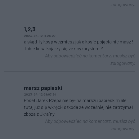
zalogowany.
1,2,3
2023-04-12 11:26:27
a skąd Ty kosę weźmiesz jak o kosie pojęcia nie masz !.
Tobie kosa kojarzy się ze scyzorykiem ?
Aby odpowiedzieć na komentarz, musisz być
zalogowany.
marsz papieski
2023-04-12 09:07:34
Poseł Jarek Rzepa nie był na marszu papieskim ale
tutaj już się wkręcił szkoda że wcześniej nie zatrzymał
zboża z Ukrainy
Aby odpowiedzieć na komentarz, musisz być
zalogowany.