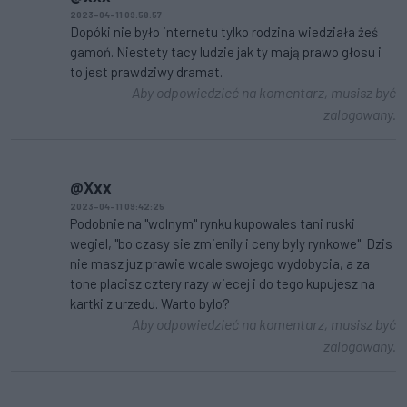
2023-04-11 09:58:57
Dopóki nie było internetu tylko rodzina wiedziała żeś
gamoń. Niestety tacy ludzie jak ty mają prawo głosu i
to jest prawdziwy dramat.
Aby odpowiedzieć na komentarz, musisz być
zalogowany.
@Xxx
2023-04-11 09:42:25
Podobnie na "wolnym" rynku kupowales tani ruski
wegiel, "bo czasy sie zmienily i ceny byly rynkowe". Dzis
nie masz juz prawie wcale swojego wydobycia, a za
tone placisz cztery razy wiecej i do tego kupujesz na
kartki z urzedu. Warto bylo?
Aby odpowiedzieć na komentarz, musisz być
zalogowany.