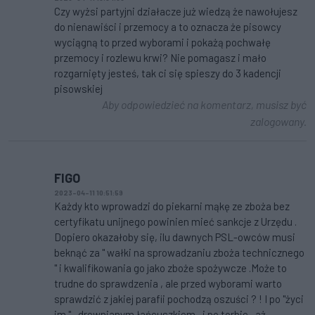
Czy wyżsi partyjni działacze już wiedzą że nawołujesz
do nienawiści i przemocy a to oznacza że pisowcy
wyciągną to przed wyborami i pokażą pochwałę
przemocy i rozlewu krwi? Nie pomagasz i mało
rozgarnięty jesteś, tak ci się spieszy do 3 kadencji
pisowskiej
Aby odpowiedzieć na komentarz, musisz być
zalogowany.
FIGO
2023-04-11 10:51:59
Każdy kto wprowadzi do piekarni mąkę ze zboża bez
certyfikatu unijnego powinien mieć sankcje z Urzędu .
Dopiero okazałoby się, ilu dawnych PSL-owców musi
beknąć za " wałki na sprowadzaniu zboża technicznego
" i kwalifikowania go jako zboże spożywcze .Może to
trudne do sprawdzenia , ale przed wyborami warto
sprawdzić z jakiej parafii pochodzą oszuści ? ! I po "życi
im " , drewnianym łańcuszkiem , i po torbie , aż