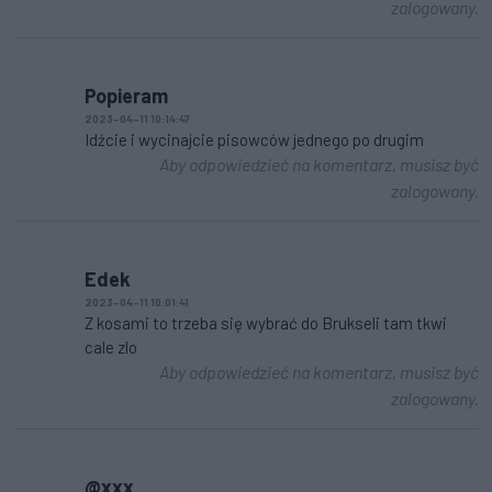
zalogowany.
Popieram
2023-04-11 10:14:47
Idźcie i wycinajcie pisowców jednego po drugim
Aby odpowiedzieć na komentarz, musisz być
zalogowany.
Edek
2023-04-11 10:01:41
Z kosami to trzeba się wybrać do Brukseli tam tkwi
cale zlo
Aby odpowiedzieć na komentarz, musisz być
zalogowany.
@xxx