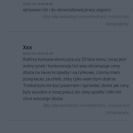
2023-04-11 07:58:58
spisywać ich i do obowiazkowej pracy zagonić
Aby odpowiedzieć na komentarz, musisz być
zalogowany.
Xxx
2023-04-11 07:45:02
Rolnicy komuna skończyła się 33 lata temu, teraz jest
wolny rynek i konkurencja też was obowiązuje ceny
zboża na świecie spadły i są rynkowe, czemu mam
przepłacać za chleb, żeby tylko wam było dobrze.
Trzeba było nie być pazernym i sprzedać zboże jak ceny
były wysokie a teraz płacz, bo ceny spadły i nikt nie
chce waszego zboża.
Aby odpowiedzieć na komentarz, musisz być
zalogowany.