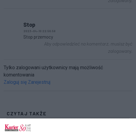
zalogowany.
Stop
2023-04-10 22:56:58
Stop przemocy
Aby odpowiedzieć na komentarz, musisz być
zalogowany.
Tylko zalogowani użytkownicy mają możliwość
komentowania
Zaloguj się
Zarejestruj
CZYTAJ TAKŻE
W oczekiwaniu na rozmowy z rządem. Trwa
protest rolników [GALERIA]