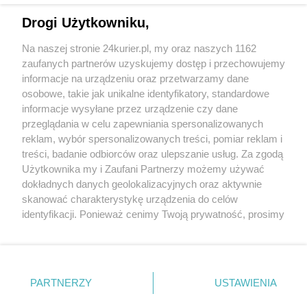
Minister rolnictwa: Ukraina zaproponowała
Drogi Użytkowniku,
wstrzymanie przyjazdu zboża do Polski
Na naszej stronie 24kurier.pl, my oraz naszych 1162
Protestujący rolnicy nie odpuszczają. Traktory
zaufanych partnerów uzyskujemy dostęp i przechowujemy
przed Trasą Zamkową [GALERIA]
informacje na urządzeniu oraz przetwarzamy dane
osobowe, takie jak unikalne identyfikatory, standardowe
POGODA
informacje wysyłane przez urządzenie czy dane
przeglądania w celu zapewniania spersonalizowanych
reklam, wybór spersonalizowanych treści, pomiar reklam i
treści, badanie odbiorców oraz ulepszanie usług. Za zgodą
28
℃
Użytkownika my i Zaufani Partnerzy możemy używać
dokładnych danych geolokalizacyjnych oraz aktywnie
Zobacz prognozę na 3 dni
skanować charakterystykę urządzenia do celów
identyfikacji. Ponieważ cenimy Twoją prywatność, prosimy
o zgodę na korzystanie z tych technologii poprzez
kliknięcie „Akceptuję”. Zgoda jest dobrowolna i zawsze
możesz ją zmienić/wycofać klikając przycisk ustawień
prywatności znajdujący się w lewym dolnym rogu strony
PARTNERZY
USTAWIENIA
Copyright © 2022 Kurier Szczeciński sp. z o.o.
. Niektóre rodzaje przetwarzania danych nie wymagają
Wszelkie prawa zastrzeżone
zgody użytkownika, ale masz prawo sprzeciwić się