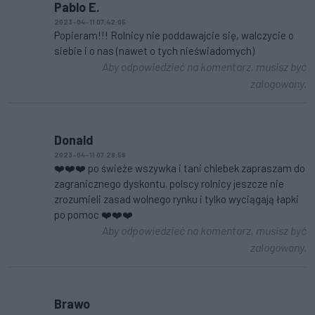
Pablo E.
2023-04-11 07:42:05
Popieram!!! Rolnicy nie poddawajcie się, walczycie o
siebie i o nas (nawet o tych nieświadomych)
Aby odpowiedzieć na komentarz, musisz być
zalogowany.
Donald
2023-04-11 07:28:56
❤️❤️❤️ po świeże wszywka i tani chlebek zapraszam do
zagranicznego dyskontu. polscy rolnicy jeszcze nie
zrozumieli zasad wolnego rynku i tylko wyciągają łapki
po pomoc ❤️❤️❤️
Aby odpowiedzieć na komentarz, musisz być
zalogowany.
Brawo