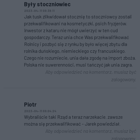
Były stoczniowiec
2023-04-11 09:38:11
Jak tusk zlikwidował stocznię to stoczniowcy zostali
przekwalifikowani na kosmetyczki, psich fryzjerów.
Inwestor z kataru nie mógł uwierzyć w ten cud
gospodarczy. Teraz unia chce Was przekwalifikować
Rolnicy i pozbyć się z rynku by było więcej zbytu dla
rolnika duńskiego, niemieckiego czy francuskiego.
Czego nie rozumiecie, unia dała zgodę na import zboża.
Polska nie suwerenności, musi tańczyć jak unia zagra.
Aby odpowiedzieć na komentarz, musisz być
zalogowany.
Piotr
2023-04-11 09:04:24
Wybraliście taki Rząd a teraz narzekacie. zawsze
można się przekwalifikować - Jarek powiedział.
Aby odpowiedzieć na komentarz, musisz być
zalogowany.