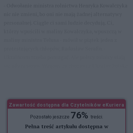
- Odwołanie ministra rolnictwa Henryka Kowalczyka
nic nie zmieni, bo oni nie mają żadnej alternatywy
personalnej. Ciągle ci sami ludzie decydują. Ci,
którzy wpuścili w maliny Kowalczyka, wpuszczą w
maliny ministra Telusa - mówił w piątek jeden z
protestujących chłopów, Radosław Serafin. -
Ukraińcom trzeba pomagać. Ale polscy rolnicy stają
się ofiarą wojny. Wagony ze zbożem z Ukrainy Polskę
powinny tylko mijać i trafiać do portów w
Amsterdamie,
...
Zawartość dostępna dla Czytelników eKuriera
76%
Pozostało jeszcze
treści.
Pełna treść artykułu dostępna w