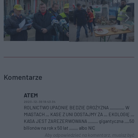
Komentarze
ATEM
2023-12-30 19:43:34
ROLNICTWO UPADNIE BEDZIE DROŻYZNA ,,,,,,,,,,,, W
MIASTACH ,,, KASE Z UNI DOSTAJMY ZA ,,, EKOLOGIĘ ,,,
KASA JEST ZAREZERWOWANA ,,,,,,,, gigantyczna ,,,,50
bilionów na rok x 50 lat ,,,,,,, albo NIC
Aby odpowiedzieć na komentarz, musisz być