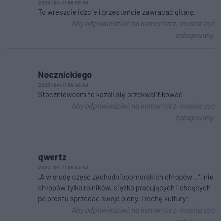
2023-04-11 06:55:38
To wreszcie idźcie i przestańcie zawracać gitarę.
Aby odpowiedzieć na komentarz, musisz być
zalogowany.
Nocznickiego
2023-04-11 06:40:48
Stoczniowcom to kazali się przekwalifikować
Aby odpowiedzieć na komentarz, musisz być
zalogowany.
qwertz
2023-04-11 05:53:42
„A w środę część zachodniopomorskich chłopów…”, nie
chłopów tylko rolników, ciężko pracujących i chcących
po prostu sprzedać swoje plony. Trochę kultury!
Aby odpowiedzieć na komentarz, musisz być