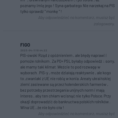
poznamy imię jego ! Syna garbatego Nie narzekaj na PIS
tylko sprawdź " monkę " !
Aby odpowiedzieć na komentarz, musisz być
zalogowany.
FIGO
2023-04-11 10:44:22
PIS-owski Rząd z opóźnieniem , ale błędy naprawi i
pomoże rolnikom . Za PO+ PSL byłaby odpowiedź : sorry,
ale mamy taki klimat .Weźcie to pod rozwagę w
wyborach . PIS-y , może działają reaktywnie , ale kogo
to ,cwaniaki z UE nie robią w konia .Areały ukraińskiej
ziemi zasiewane są przez holenderskich farmerów ,
bez potrzeby przestrzegania unijnych norm i mają
interes , aby ten chłam wcisnąć nie tylko Polsce. Przy
okazji doprowadzić do bankructwa polskich rolników .
Wina UE , że nie było cła !
Aby odpowiedzieć na komentarz, musisz być