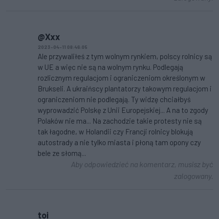
@Xxx
2023-04-11 08:46:05
Ale przywaliłeś z tym wolnym rynkiem, polscy rolnicy są
w UE a więc nie są na wolnym rynku. Podlegają
rozlicznym regulacjom i ograniczeniom określonym w
Brukseli. A ukraińscy plantatorzy takowym regulacjom i
ograniczeniom nie podlegają. Ty widzę chciałbyś
wyprowadzić Polskę z Unii Europejskiej... A na to zgody
Polaków nie ma... Na zachodzie takie protesty nie są
tak łagodne, w Holandii czy Francji rolnicy blokują
autostrady a nie tylko miasta i płoną tam opony czy
bele ze słomą...
Aby odpowiedzieć na komentarz, musisz być
zalogowany.
toi