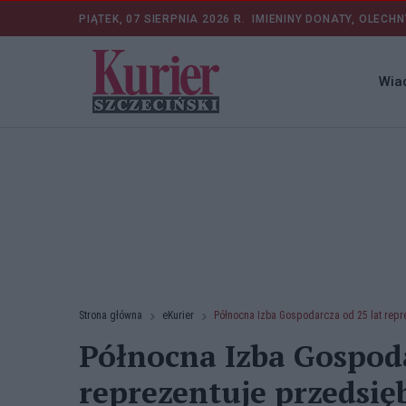
PIĄTEK, 07 SIERPNIA 2026 R.
IMIENINY DONATY, OLECHN
Wia
Strona główna
eKurier
Północna Izba Gospodarcza od 25 lat repre
Północna Izba Gospoda
reprezentuje przedsię