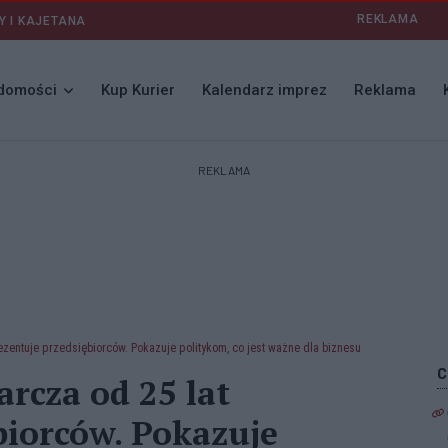
REKLAMA
Y I KAJETANA
domości
Kup Kurier
Kalendarz imprez
Reklama
REKLAMA
zentuje przedsiębiorców. Pokazuje politykom, co jest ważne dla biznesu
rcza od 25 lat
biorców. Pokazuje