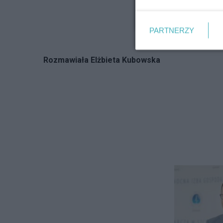
Ku
PARTNERZY
Rozmawiała Elżbieta Kubowska