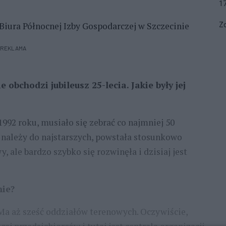
1
iura Północnej Izby Gospodarczej w Szczecinie
Zo
REKLAMA
obchodzi jubileusz 25-lecia. Jakie były jej
1992 roku, musiało się zebrać co najmniej 50
e należy do najstarszych, powstała stosunkowo
y, ale bardzo szybko się rozwinęła i dzisiaj jest
nie?
. Ma aż sześć oddziałów terenowych. Oczywiście,