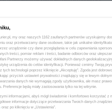
cej przedsiębiorców i tutaj jest centrala organizacji.
ejsze oddziały, jak: Wałcz, Dębno, Myślibórz,
cno reprezentowana wśród zrzeszonych
niku,
kurier.pl, my oraz naszych 1162 zaufanych partnerów uzyskujemy do
niu oraz przetwarzamy dane osobowe, takie jak unikalne identyfikat
ałych i średnich przedsiębiorstw, które też
przez urządzenie czy dane przeglądania w celu zapewniania sperson
ża turystyczna, co wynika ze specyfiki
ych treści, pomiar reklam i treści, badanie odbiorców oraz ulepszan
fani Partnerzy możemy używać dokładnych danych geolokalizacyjn
tykę urządzenia do celów identyfikacji. Ponieważ cenimy Twoją pry
z tych technologii poprzez kliknięcie „Akceptuję”. Zgoda jest dobro
 dla Czytelników eKuriera
ikając przycisk ustawień prywatności znajdujący się w lewym dolny
87%
szcze
treści.
etwarzania danych nie wymagają zgody użytkownika, ale masz prawo 
. Preferencje będą miały zastosowania tylko na tej witrynie.
artykułu dostępna w
Kurierze
szymi informacjami, abyś mógł świadomie i komfortowo korzystać z
gółowe informacje dotyczące przetwarzania Twoich danych znajdzi
a 16-09-2022
s
oraz po kliknięciu w „Ustawienia”.