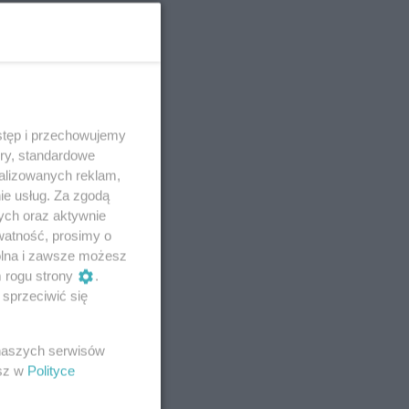
stęp i przechowujemy
ory, standardowe
alizowanych reklam,
ie usług. Za zgodą
ych oraz aktywnie
watność, prosimy o
wolna i zawsze możesz
m rogu strony
.
sprzeciwić się
 naszych serwisów
esz w
Polityce