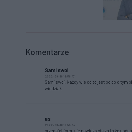
Komentarze
Sami swoi
2022-09-18 16:58:47
Sami swoi. Każdy wie co to jest po co o tym p
wiedział.
as
2022-09-18 16:55:34
przedsiębiorcu nie nawidzą pis za to że podno