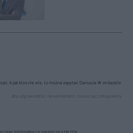
isać. A jak ktoś nie wie, to można zapytać Dariusza W. on będzie
Aby odpowiedzieć na komentarz, musisz być zalogowany.
si płac minimalną co ogranicza szar trfę.