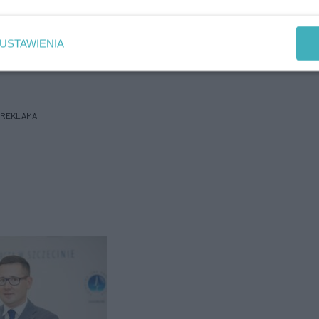
p eKurier
USTAWIENIA
REKLAMA