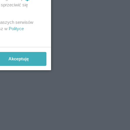
sprzeciwić się
 naszych serwisów
esz w
Polityce
Akceptuję