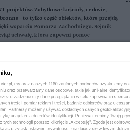
Zo
71 projektów. Zabytkowe kościoły, cerkwie,
ronne - to tylko część obiektów, które przejdą
ięki wsparciu Pomorza Zachodniego. Sejmik
jął uchwałę, która zapewni pomoc
REKLAMA
niku,
eśla naszą zachodniopomorską tożsamość. Zabytki
kurier.pl, my oraz naszych 1160 zaufanych partnerów uzyskujemy do
adową atrakcyjności turystycznej regionu i
niu oraz przetwarzamy dane osobowe, takie jak unikalne identyfikat
cjonalnie - mówi marszałek województwa Olgierd
przez urządzenie czy dane przeglądania w celu zapewniania sperson
ych treści, pomiar reklam i treści, badanie odbiorców oraz ulepszan
fani Partnerzy możemy używać dokładnych danych geolokalizacyjn
e, liczy 71 pozycji. Tym samym jest ich więcej niż w
tykę urządzenia do celów identyfikacji. Ponieważ cenimy Twoją pry
z tych technologii poprzez kliknięcie „Akceptuję”. Zgoda jest dobro
tają m.in. gminy, parafie, muzea, ośrodki kultury,
ikając przycisk ustawień prywatności znajdujący się w lewym dolny