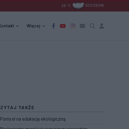
20
℃
SZCZECIN
Kontakt
Więcej
CZYTAJ TAKŻE
Pomysł na edukację ekologiczną