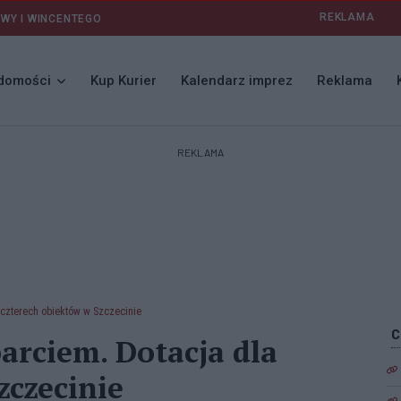
REKLAMA
AWY I WINCENTEGO
domości
Kup Kurier
Kalendarz imprez
Reklama
REKLAMA
 czterech obiektów w Szczecinie
arciem. Dotacja dla
zczecinie