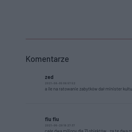
Komentarze
zed
2021-08-05 08:57:52
a ile na ratowanie zabytków dał minister kult
fiu fiu
2021-06-28 18:27:37
całe dwa miliony dla 71 obiektów... za te dwa 