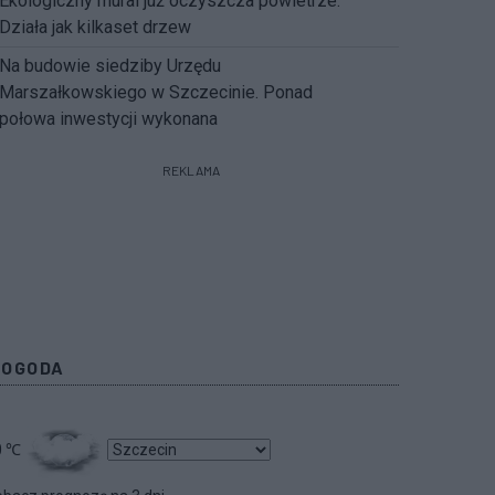
Ekologiczny mural już oczyszcza powietrze.
Działa jak kilkaset drzew
Na budowie siedziby Urzędu
Marszałkowskiego w Szczecinie. Ponad
połowa inwestycji wykonana
REKLAMA
POGODA
0
℃