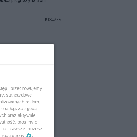
bacz prognozę na 3 dni
REKLAMA
stęp i przechowujemy
ory, standardowe
alizowanych reklam,
ie usług. Za zgodą
ych oraz aktywnie
watność, prosimy o
wolna i zawsze możesz
m rogu strony
.