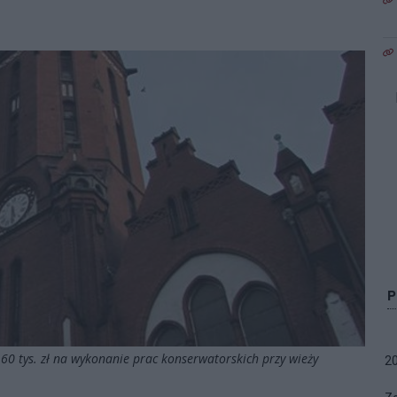
60 tys. zł na wykonanie prac konserwatorskich przy wieży
2