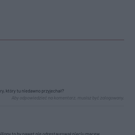
ury, który tu niedawno przyjechał?
Aby odpowiedzieć na komentarz, musisz być zalogowany.
miliony to by nawet nie odrestaurował pięciu macew...