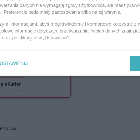
stwa rolne, spółki oraz osoby prywatne. Do
etwarzania danych nie wymagają zgody użytkownika, ale masz prawo 
. Preferencje będą miały zastosowania tylko na tej witrynie.
szymi informacjami, abyś mógł świadomie i komfortowo korzystać z
 dla Czytelników eKuriera
gółowe informacje dotyczące przetwarzania Twoich danych znajdzi
61%
szcze
treści.
s
oraz po kliknięciu w „Ustawienia”.
artykułu dostępna w
Kurierze
USTAWIENIA
a 28-06-2021
p eKurier
REKLAMA