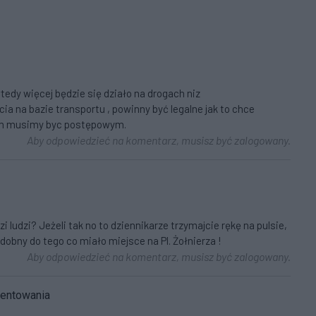
tedy więcej będzie się działo na drogach niz
ia na bazie transportu , powinny być legalne jak to chce
em musimy byc postępowym.
Aby odpowiedzieć na komentarz, musisz być zalogowany.
i ludzi? Jeżeli tak no to dziennikarze trzymajcie rękę na pulsie,
obny do tego co miało miejsce na Pl. Żołnierza !
Aby odpowiedzieć na komentarz, musisz być zalogowany.
mentowania