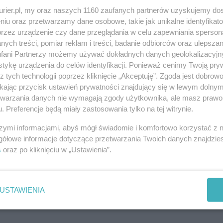
i z tramwaju linii 7. Zobaczyłyśmy, że przed
kurier.pl, my oraz naszych 1160 zaufanych partnerów uzyskujemy do
 pospiesznej A, do którego chciałyśmy wsiąść. Drzwi
niu oraz przetwarzamy dane osobowe, takie jak unikalne identyfikat
mencie zaczął
przez urządzenie czy dane przeglądania w celu zapewniania sperson
ych treści, pomiar reklam i treści, badanie odbiorców oraz ulepszan
fani Partnerzy możemy używać dokładnych danych geolokalizacyjn
tykę urządzenia do celów identyfikacji. Ponieważ cenimy Twoją pry
 dla Czytelników eKuriera
z tych technologii poprzez kliknięcie „Akceptuję”. Zgoda jest dobro
67%
szcze
treści.
ikając przycisk ustawień prywatności znajdujący się w lewym dolny
etwarzania danych nie wymagają zgody użytkownika, ale masz prawo 
artykułu dostępna w
. Preferencje będą miały zastosowania tylko na tej witrynie.
Kurierze
szymi informacjami, abyś mógł świadomie i komfortowo korzystać z
a 07-05-2026
gółowe informacje dotyczące przetwarzania Twoich danych znajdzi
s
oraz po kliknięciu w „Ustawienia”.
p eKurier
USTAWIENIA