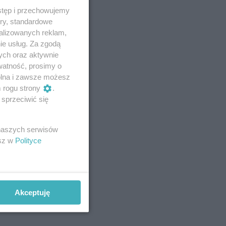
stęp i przechowujemy
ory, standardowe
alizowanych reklam,
ie usług. Za zgodą
ych oraz aktywnie
watność, prosimy o
wolna i zawsze możesz
m rogu strony
.
sprzeciwić się
 naszych serwisów
esz w
Polityce
Akceptuję