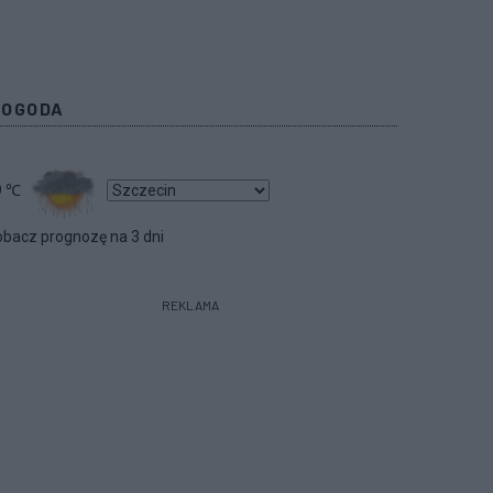
POGODA
9
℃
bacz prognozę na 3 dni
REKLAMA