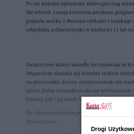
Po raz kolejny opisujemy niebezpieczną sytua
We wtorek 5 maja kierowca autobusu pospiesz
pojazdu matkę z dwiema córkami i zamknął d
odjechała, a dziewczynki w wieku 6 i 11 lat z
Ostatecznie dzieci wsiadły do tramwaju nr 8 
Wsparciem okazała się również reakcja inny
na przystanku, którzy zainteresowali się sios
sióstr, która skontaktowała się telefonicznie
Danuty, jak i jej córek, bardzo stresująca.
Do zdarzenia doszło przed godziną 8 na zin
Prawobrzeża.
Drogi Użytkow