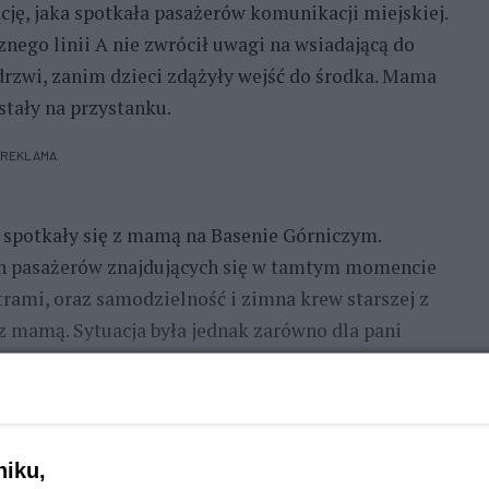
cję, jaka spotkała pasażerów komunikacji miejskiej.
nego linii A nie zwrócił uwagi na wsiadającą do
rzwi, zanim dzieci zdążyły wejść do środka. Mama
ostały na przystanku.
REKLAMA
i spotkały się z mamą na Basenie Górniczym.
ch pasażerów znajdujących się w tamtym momencie
trami, oraz samodzielność i zimna krew starszej z
 z mamą. Sytuacja była jednak zarówno dla pani
tegrowanym przystanku Wyszyńskiego w stronę
niku,