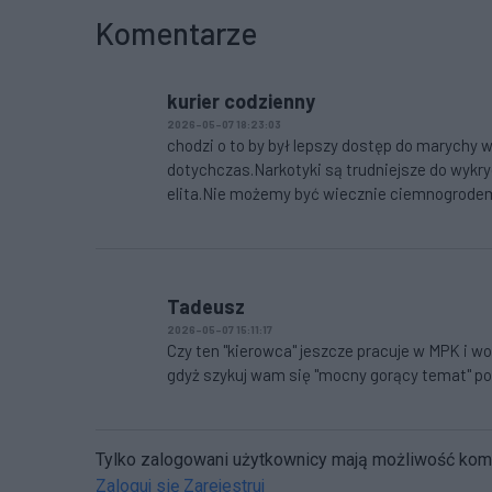
Komentarze
kurier codzienny
2026-05-07 18:23:03
chodzi o to by był lepszy dostęp do marychy w
dotychczas.Narkotyki są trudniejsze do wykryc
elita.Nie możemy być wiecznie ciemnogrod
Tadeusz
2026-05-07 15:11:17
Czy ten "kierowca" jeszcze pracuje w MPK i woz
gdyż szykuj wam się "mocny gorący temat" pod
Tylko zalogowani użytkownicy mają możliwość ko
Zaloguj się
Zarejestruj