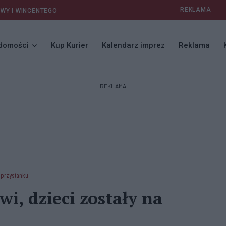
REKLAMA
AWY I WINCENTEGO
domości
Kup Kurier
Kalendarz imprez
Reklama
REKLAMA
 przystanku
i, dzieci zostały na