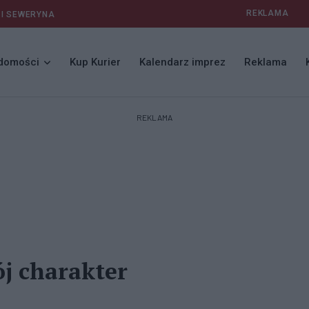
REKLAMA
 I SEWERYNA
domości
Kup Kurier
Kalendarz imprez
Reklama
REKLAMA
j charakter