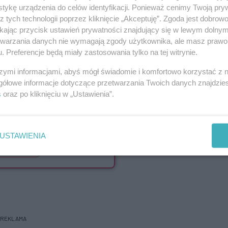
tykę urządzenia do celów identyfikacji. Ponieważ cenimy Twoją pry
 między innymi o załamania
z tych technologii poprzez kliknięcie „Akceptuję”. Zgoda jest dobro
ikając przycisk ustawień prywatności znajdujący się w lewym dolny
etwarzania danych nie wymagają zgody użytkownika, ale masz prawo 
 dla Czytelników eKuriera
. Preferencje będą miały zastosowania tylko na tej witrynie.
76%
szcze
treści.
szymi informacjami, abyś mógł świadomie i komfortowo korzystać z
gółowe informacje dotyczące przetwarzania Twoich danych znajdzi
artykułu dostępna w
s
oraz po kliknięciu w „Ustawienia”.
Kurierze
a 05-06-2026
USTAWIENIA
p eKurier
REKLAMA