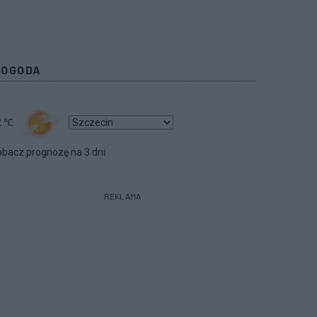
POGODA
2
℃
bacz prognozę na 3 dni
REKLAMA