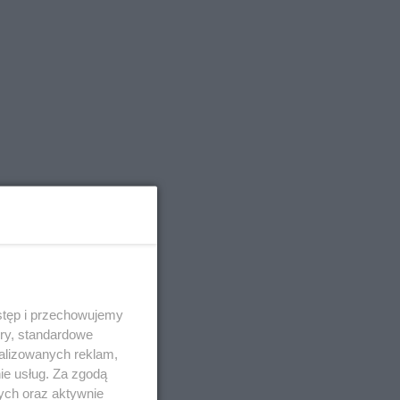
stęp i przechowujemy
ory, standardowe
alizowanych reklam,
ie usług. Za zgodą
ych oraz aktywnie