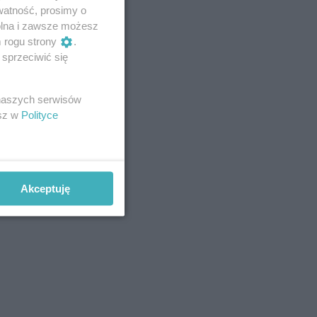
watność, prosimy o
wolna i zawsze możesz
m rogu strony
.
sprzeciwić się
 naszych serwisów
esz w
Polityce
Akceptuję