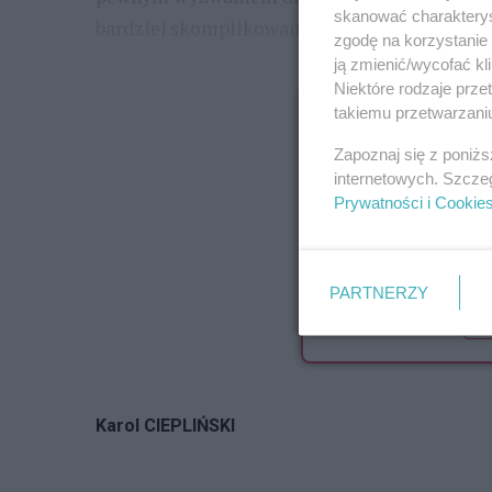
skanować charakterys
bardziej skomplikowaną konstrukcją. Chodzi
zgodę na korzystanie 
ją zmienić/wycofać kl
...
Niektóre rodzaje prz
Zawartość dostępna
takiemu przetwarzaniu
Pozostało je
Zapoznaj się z poniż
internetowych. Szcze
Pełna treść 
Prywatności i Cookie
e
z dni
PARTNERZY
Ku
Karol CIEPLIŃSKI