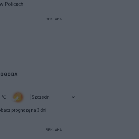
w Policach
REKLAMA
POGODA
3
℃
bacz prognozę na 3 dni
REKLAMA