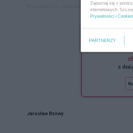
Zapoznaj się z poniż
Pozostawił po sobie nie tylko wspomnienia, l
internetowych. Szcze
Prywatności i Cookie
...
Zawartość dostępna
Pozostało je
PARTNERZY
Pełna treść 
e
z dni
Ku
Jarosław Bzowy