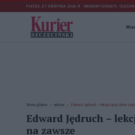
PIĄTEK, 07 SIERPNIA 2026 R.
IMIENINY DONATY, OLECHN
Wia
Strona główna
eKurier
Edward Jędruch – lekcja życia, która zos
Edward Jędruch – lekcj
na zawsze