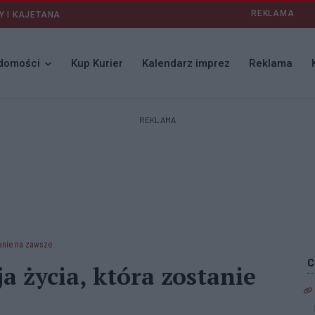
REKLAMA
Y I KAJETANA
domości
Kup Kurier
Kalendarz imprez
Reklama
REKLAMA
tanie na zawsze
a życia, która zostanie