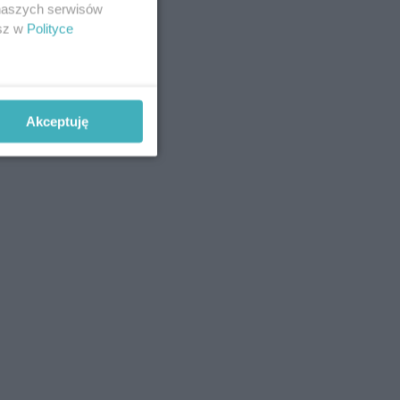
 naszych serwisów
esz w
Polityce
Akceptuję