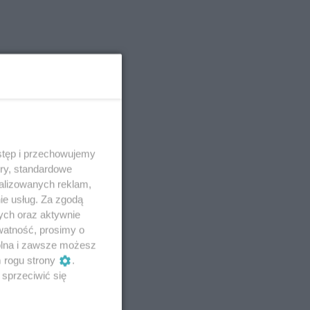
stęp i przechowujemy
ory, standardowe
alizowanych reklam,
ie usług. Za zgodą
ych oraz aktywnie
watność, prosimy o
wolna i zawsze możesz
m rogu strony
.
sprzeciwić się