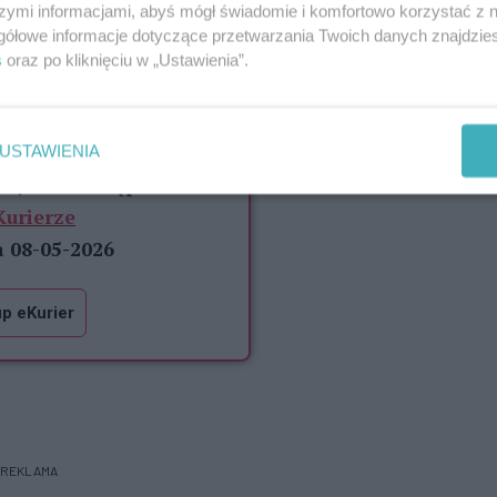
szymi informacjami, abyś mógł świadomie i komfortowo korzystać z
ecz także coś znacznie trwalszego:
gółowe informacje dotyczące przetwarzania Twoich danych znajdzi
s
oraz po kliknięciu w „Ustawienia”.
 dla Czytelników eKuriera
83%
szcze
treści.
USTAWIENIA
artykułu dostępna w
Kurierze
a 08-05-2026
p eKurier
REKLAMA