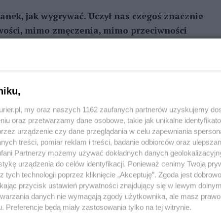
żanek, jak wygrywać. Uczył nas czegoś znacznie
liwości, mimo zmęczenia, mimo przeciwności
aku trudności, ale na tym, by się nie zatrzymać,
dwarda już nie ma, jego słowa i postawa zostają
 najważniejsze jest, by iść naprzód - krok po
niku,
kurier.pl, my oraz naszych 1162 zaufanych partnerów uzyskujemy do
REKLAMA
niu oraz przetwarzamy dane osobowe, takie jak unikalne identyfikat
przez urządzenie czy dane przeglądania w celu zapewniania sperson
ych treści, pomiar reklam i treści, badanie odbiorców oraz ulepszan
ocześnie pełen wiary w drugiego człowieka. Był
fani Partnerzy możemy używać dokładnych danych geolokalizacyjn
 sam potrafiłem dostrzec. I chyba właśnie za to
tykę urządzenia do celów identyfikacji. Ponieważ cenimy Twoją pry
się również w działalność społeczną i charytatywną.
z tych technologii poprzez kliknięcie „Akceptuję”. Zgoda jest dobro
ikając przycisk ustawień prywatności znajdujący się w lewym dolny
nizacji niosącej pomoc potrzebującym na całym
etwarzania danych nie wymagają zgody użytkownika, ale masz prawo 
 innych znajdowało wyraz także w pracy
. Preferencje będą miały zastosowania tylko na tej witrynie.
2002-2014, zasiadał w Radzie Powiatu w Policach.