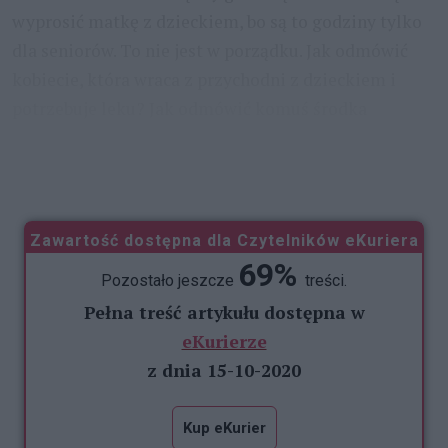
wyprosić matkę z dzieckiem, bo są to godziny tylko
dla seniorów. To nie jest w porządku. Jak odmówić
kobiecie, która wraca z przychodni z dzieckiem i
potrzebuje leku? Jak odmówić komuś środka
przeciwbólowego? Może w sklepach spożywczych
godziny przeznaczone seniorów mają sens, ale
...
Zawartość dostępna dla Czytelników eKuriera
69%
Pozostało jeszcze
treści.
Pełna treść artykułu dostępna w
eKurierze
z dnia 15-10-2020
Kup eKurier