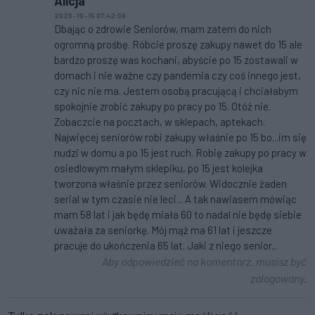
Alicja
2020-10-15 07:42:08
Dbając o zdrowie Seniorów, mam zatem do nich
ogromną prośbę. Róbcie proszę zakupy nawet do 15 ale
bardzo proszę was kochani, abyście po 15 zostawali w
domach i nie ważne czy pandemia czy coś innego jest,
czy nic nie ma. Jestem osobą pracującą i chciałabym
spokojnie zrobić zakupy po pracy po 15. Otóż nie.
Zobaczcie na pocztach, w sklepach, aptekach.
Najwięcej seniorów robi zakupy właśnie po 15 bo...im się
nudzi w domu a po 15 jest ruch. Robię zakupy po pracy w
osiedlowym małym sklepiku, po 15 jest kolejka
tworzona właśnie przez seniorów. Widocznie żaden
serial w tym czasie nie leci... A tak nawiasem mówiąc
mam 58 lat i jak będę miała 60 to nadal nie będę siebie
uważała za seniorkę. Mój mąż ma 61 lat i jeszcze
pracuje do ukończenia 65 lat. Jaki z niego senior...
Aby odpowiedzieć na komentarz, musisz być
zalogowany.