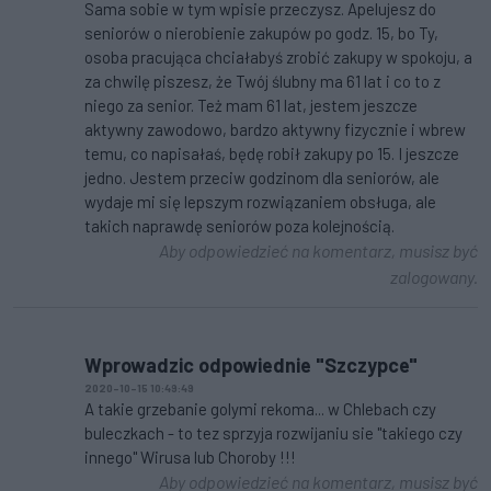
Sama sobie w tym wpisie przeczysz. Apelujesz do
seniorów o nierobienie zakupów po godz. 15, bo Ty,
osoba pracująca chciałabyś zrobić zakupy w spokoju, a
za chwilę piszesz, że Twój ślubny ma 61 lat i co to z
niego za senior. Też mam 61 lat, jestem jeszcze
aktywny zawodowo, bardzo aktywny fizycznie i wbrew
temu, co napisałaś, będę robił zakupy po 15. I jeszcze
jedno. Jestem przeciw godzinom dla seniorów, ale
wydaje mi się lepszym rozwiązaniem obsługa, ale
takich naprawdę seniorów poza kolejnością.
Aby odpowiedzieć na komentarz, musisz być
zalogowany.
Wprowadzic odpowiednie "Szczypce"
2020-10-15 10:49:49
A takie grzebanie golymi rekoma... w Chlebach czy
buleczkach - to tez sprzyja rozwijaniu sie "takiego czy
innego" Wirusa lub Choroby !!!
Aby odpowiedzieć na komentarz, musisz być