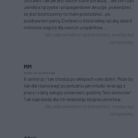
zostawić tak jak jest ludzie sobie poradzą.....ale ten rząd
uwielbia igrzyska i propagandowe decyzje, powiedzieć
że jest bezrozumny to mało powiedzieć...ps.
pozdrawiam panią Emilewicz która lekką rączką dała 6
milionów nagród dla swoich urzędników......
Aby odpowiedzieć na komentarz, musisz być
zalogowany.
MM
2020-10-15 07:53:09
A seniorzy i tak chodzą po sklepach cały dzień. Może by
tak dla równowagi po południu jak młodsi wracają z
pracy i robią zakupy ustanowić godziny "bez seniorów".
Tak naprawdę dla ich własnego bezpieczeństwa.
Aby odpowiedzieć na komentarz, musisz być
zalogowany.