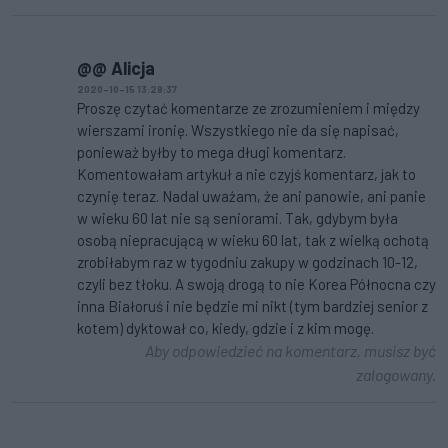
@@ Alicja
2020-10-15 13:28:37
Proszę czytać komentarze ze zrozumieniem i między
wierszami ironię. Wszystkiego nie da się napisać,
ponieważ byłby to mega długi komentarz.
Komentowałam artykuł a nie czyjś komentarz, jak to
czynię teraz. Nadal uważam, że ani panowie, ani panie
w wieku 60 lat nie są seniorami. Tak, gdybym była
osobą niepracującą w wieku 60 lat, tak z wielką ochotą
zrobiłabym raz w tygodniu zakupy w godzinach 10-12,
czyli bez tłoku. A swoją drogą to nie Korea Północna czy
inna Białoruś i nie będzie mi nikt (tym bardziej senior z
kotem) dyktował co, kiedy, gdzie i z kim mogę.
Aby odpowiedzieć na komentarz, musisz być
zalogowany.