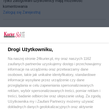
Tylko zalogowani użytkownicy mają możliwość
komentowania
Zaloguj się
Zarejestruj
CZYTAJ TAKŻE
Ponad 38 milionów ludzi na świecie zakażonych
Drogi Użytkowniku,
koronawirusem
Na naszej stronie 24kurier.pl, my oraz naszych 1162
Kolejne rekordy epidemii. Ponad 6,5 tys.
zaufanych partnerów uzyskujemy dostęp i przechowujemy
przypadków koronawirusa; zmarło 116 osób.
informacje na urządzeniu oraz przetwarzamy dane
osobowe, takie jak unikalne identyfikatory, standardowe
POGODA
informacje wysyłane przez urządzenie czy dane
przeglądania w celu zapewniania spersonalizowanych
reklam, wybór spersonalizowanych treści, pomiar reklam i
treści, badanie odbiorców oraz ulepszanie usług. Za zgodą
18
℃
Użytkownika my i Zaufani Partnerzy możemy używać
dokładnych danych geolokalizacyjnych oraz aktywnie
Zobacz prognozę na 3 dni