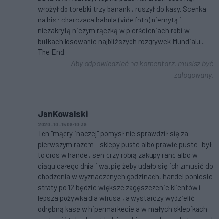
włożył do torebki trzy bananki, ruszył do kasy. Scenka
na bis: charczaca babula (vide foto) niemytą i
niezakrytą niczym rączką w pierścieniach robi w
bułkach losowanie najbliższych rozgrywek Mundialu...
The End.
Aby odpowiedzieć na komentarz, musisz być
zalogowany.
JanKowalski
2020-10-15 09:10:39
Ten "mądry inaczej" pomysł nie sprawdził się za
pierwszym razem - sklepy puste albo prawie puste- był
to cios w handel, seniorzy robią zakupy rano albo w
ciągu całego dnia i wątpię żeby udało się ich zmusić do
chodzenia w wyznaczonych godzinach, handel poniesie
straty po 12 będzie większe zagęszczenie klientów i
lepsza pożywka dla wirusa , a wystarczy wydzielić
odrębną kasę w hipermarkecie a w małych sklepikach