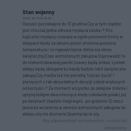
Stan wojenny
2020-10-15 15:18:20
Oszuści poczekajcie do 13 grudnia.Czy w tym rządzie
jest chociaż jedna zdrowa myśląca osoba-? Kto
logicznie myślący rozważa w ogóle ponownie limity w
sklepach kiedy za oknem jesień zmienna jesienna
temperatura i co najważniejsze zbliża się okres
świąteczny.Czas wzmożonych zakupów.Doprowadzi to
do niekontrolowanej paniki,towary będą znikać z półek
sklepy będą oblegane bo każdy będzie robił świąteczne
zakupy.Czy media też nie potrafią "czytać życia" i
płynących z tak absurdalnych decyzji szkód większych
od korzyści-? Za moment wszystko ze sklepów zniknie i
upłyną kolejne dwa miesiące kiedy cokolwiek polak ( już
po świętach ) będzie mógł kupić...po godzinie 12 rzecz
jasna bo wcześniej w okresie wzmożonych zakupów do
sklepu się nie dostanie.Opamiętajcie się.
Aby odpowiedzieć na komentarz, musisz być
zalogowany.