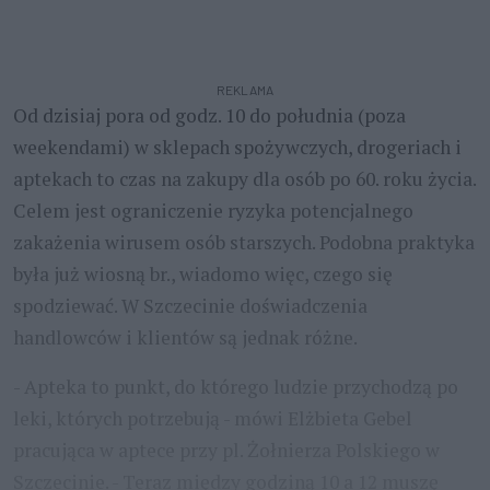
REKLAMA
Od dzisiaj pora od godz. 10 do południa (poza
weekendami) w sklepach spożywczych, drogeriach i
aptekach to czas na zakupy dla osób po 60. roku życia.
Celem jest ograniczenie ryzyka potencjalnego
zakażenia wirusem osób starszych. Podobna praktyka
była już wiosną br., wiadomo więc, czego się
spodziewać. W Szczecinie doświadczenia
handlowców i klientów są jednak różne.
- Apteka to punkt, do którego ludzie przychodzą po
leki, których potrzebują - mówi Elżbieta Gebel
pracująca w aptece przy pl. Żołnierza Polskiego w
Szczecinie. - Teraz między godziną 10 a 12 muszę