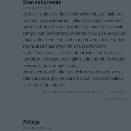
Stan zaburzenia
2020-10-15 11:33:48
Jest to kolejna z wielu irracjonalnych decyzji jakie ten
rząd pod wpływem emocji,lekarzy celebrytów serwuje
społeczeństwu.Co najistotniejsze,nawet wbrew woli
samych seniorów,którzy otwarcie mówią,że będą robić
zakupy niezależnie od czasu urzędowego bo nie godzą
się na ubezwłasnowolnienie i ustawiania im
życia.Masa decyzji jest tak absurdalna i idiotyczna,że
kompletnie pozbawiona logiki w odniesieniu do wiedzy
o wirusie i codziennym życiu
społeczeństwa.Panika,strach które rząd rozsiewa są
zdecydowanie groźniejsze dla życia i zdrowia Polaków
jak ten patogen grypy.
Aby odpowiedzieć na komentarz, musisz być
zalogowany.
@Alicja
2020-10-15 10:59:41