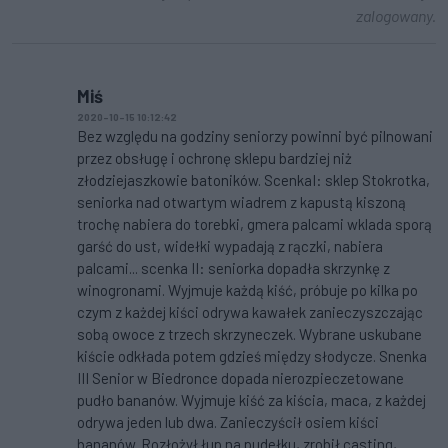
zalogowany.
Miś
2020-10-15 10:12:42
Bez względu na godziny seniorzy powinni być pilnowani
przez obsługę i ochronę sklepu bardziej niż
złodziejaszkowie batoników. ScenkaI: sklep Stokrotka,
seniorka nad otwartym wiadrem z kapustą kiszoną
trochę nabiera do torebki, gmera palcami wklada sporą
garść do ust, widełki wypadają z rączki, nabiera
palcami... scenka II: seniorka dopadła skrzynkę z
winogronami. Wyjmuje każdą kiść, próbuje po kilka po
czym z każdej kiści odrywa kawałek zanieczyszczając
sobą owoce z trzech skrzyneczek. Wybrane uskubane
kiście odkłada potem gdzieś między słodycze. Snenka
III Senior w Biedronce dopada nierozpieczetowane
pudło bananów. Wyjmuje kiść za kiścia, maca, z każdej
odrywa jeden lub dwa. Zanieczyścił osiem kiści
bananów. Rozłożył łup na pudełku, zrobił casting,