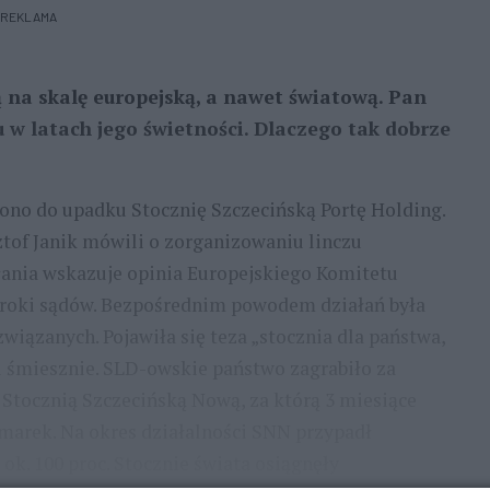
REKLAMA
ą na skalę europejską, a nawet światową. Pan
 w latach jego świetności. Dlaczego tak dobrze
ono do upadku Stocznię Szczecińską Portę Holding.
tof Janik mówili o zorganizowaniu linczu
łania wskazuje opinia Europejskiego Komitetu
oki sądów. Bezpośrednim powodem działań była
związanych. Pojawiła się teza „stocznia dla państwa,
, i śmiesznie. SLD-owskie państwo zagrabiło za
 Stocznią Szczecińską Nową, za którą 3 miesiące
 marek. Na okres działalności SNN przypadł
ok. 100 proc. Stocznie świata osiągnęły