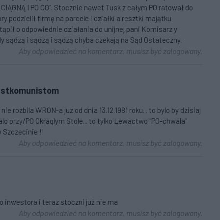
 CIĄGNĄ I PO CO". Stocznie nawet Tusk z całym PO ratował do
 podzielił firmę na parcele i działki a resztki majątku
ąpił o odpowiednie działania do unijnej pani Komisarz y
 sądzą i sądzą i sądzą chyba czekają na Sąd Ostateczny.
Aby odpowiedzieć na komentarz, musisz być zalogowany.
PO-stkomunistom
 rozbila WRON-a juz od dnia 13.12.1981 roku... to bylo by dzisiaj
talo przy/PO Okraglym Stole... to tylko Lewactwo "PO-chwala"
w Szczecinie !!
Aby odpowiedzieć na komentarz, musisz być zalogowany.
inwestora i teraz stoczni już nie ma
Aby odpowiedzieć na komentarz, musisz być zalogowany.