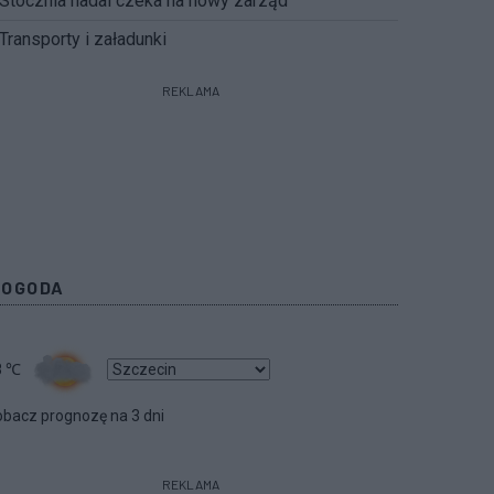
Stocznia nadal czeka na nowy zarząd
Transporty i załadunki
REKLAMA
POGODA
8
℃
bacz prognozę na 3 dni
REKLAMA