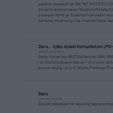
polskich obywateli ale ONI "NIE WIEDZIELI CO
Szczecin przysłał nawet Senatora Misiaka który
przekazał firmie ze Śląska ba Tusk nawet wyst
samemu nie umoczyć łap. A szczecińskie Sądy
Daro... tylko dzieki Komunistom i 
2019-07-14 22:35:14
Gdyby Sierpniowy NSZZ Solidarnosc 1980-1981 nie
i ze Stocznia duuuzo inaczej !! A to co po-ws
jeszcze dzisiaj - przy ul. Wojska Polskiego 113 
Daro
2019-07-14 16:17:05
Związki zawodowe nie wpuściły zagranicznego 