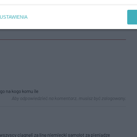
USTAWIENIA
go na kogo komu ile
Aby odpowiedzieć na komentarz, musisz być zalogowany.
wszyscy ciągnęli za linę niemiecki samolot za pieniądze