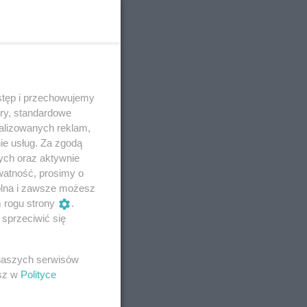
stęp i przechowujemy
ory, standardowe
alizowanych reklam,
ie usług. Za zgodą
ych oraz aktywnie
watność, prosimy o
wolna i zawsze możesz
m rogu strony
.
sprzeciwić się
 naszych serwisów
esz w
Polityce