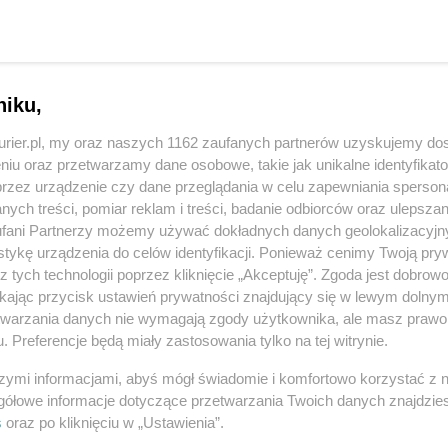
 dla Czytelników eKuriera
niku,
93%
szcze
treści.
kurier.pl, my oraz naszych 1162 zaufanych partnerów uzyskujemy do
artykułu dostępna w
niu oraz przetwarzamy dane osobowe, takie jak unikalne identyfikat
Kurierze
przez urządzenie czy dane przeglądania w celu zapewniania sperson
a 12-07-2019
ych treści, pomiar reklam i treści, badanie odbiorców oraz ulepszan
fani Partnerzy możemy używać dokładnych danych geolokalizacyjn
tykę urządzenia do celów identyfikacji. Ponieważ cenimy Twoją pry
p eKurier
z tych technologii poprzez kliknięcie „Akceptuję”. Zgoda jest dobro
ikając przycisk ustawień prywatności znajdujący się w lewym dolny
etwarzania danych nie wymagają zgody użytkownika, ale masz prawo 
. Preferencje będą miały zastosowania tylko na tej witrynie.
szymi informacjami, abyś mógł świadomie i komfortowo korzystać z
gółowe informacje dotyczące przetwarzania Twoich danych znajdzi
REKLAMA
s
oraz po kliknięciu w „Ustawienia”.