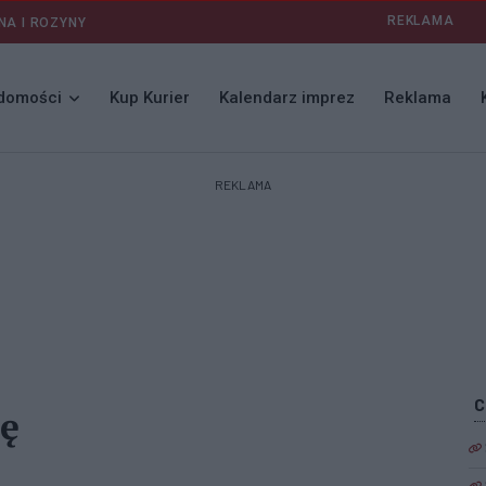
REKLAMA
NA I ROZYNY
domości
Kup Kurier
Kalendarz imprez
Reklama
REKLAMA
sę