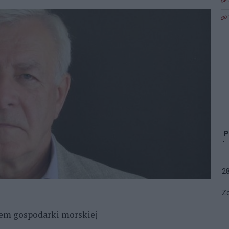
2
Zo
em gospodarki morskiej