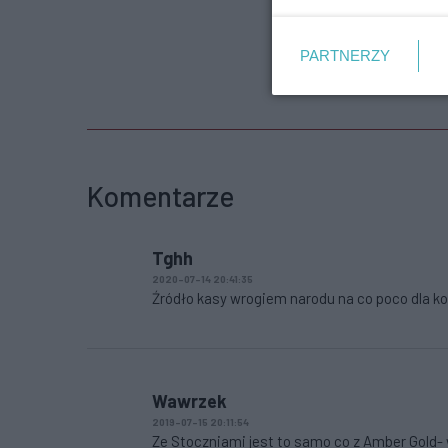
PARTNERZY
Komentarze
Tghh
2020-07-14 20:41:35
Źródło kasy wrogiem narodu na co poco dla ko
Wawrzek
2019-07-15 20:11:54
Ze Stoczniami jest to samo co z Amber Gold- 