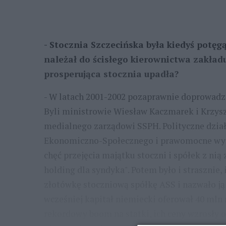
- Stocznia Szczecińska była kiedyś potęg
należał do ścisłego kierownictwa zakładu
prosperująca stocznia upadła?
- W latach 2001-2002 pozaprawnie doprowadz
Byli ministrowie Wiesław Kaczmarek i Krzysz
medialnego zarządowi SSPH. Polityczne dzia
Ekonomiczno-Społecznego i prawomocne wyr
chęć przejęcia majątku stoczni i spółek z nią 
holding dla syndyka". Potem było i strasznie
złotówkę stoczniową spółkę ASS i nazwało ją
wcześniej kapitał niemiecki oferował 40 mln
rekordowy boom na statki, ich ceny wzrosły o 