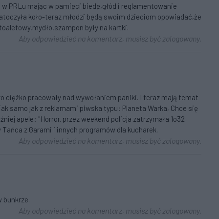
go w PRLu mając w pamięci biedę,głód i reglamentowanie
 zatoczyła koło-teraz młodzi będą swoim dzieciom opowiadać,że
 toaletowy,mydło,szampon były na kartki.
Aby odpowiedzieć na komentarz, musisz być zalogowany.
zo ciężko pracowały nad wywołaniem paniki. I teraz mają temat
 Tak samo jak z reklamami piwska typu: Planeta Warka, Chce się
później apele: "Horror. przez weekend policja zatrzymała 1o32
 Tańca z Garami i innych programów dla kucharek.
Aby odpowiedzieć na komentarz, musisz być zalogowany.
w bunkrze.
Aby odpowiedzieć na komentarz, musisz być zalogowany.