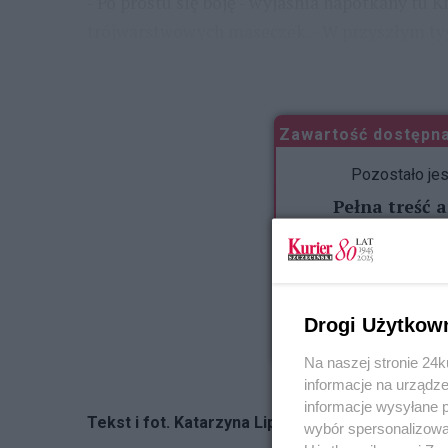
- Po prostu się boję - wyjaśnia napotkany tu 
trójwarstwowych maseczek. - W przyszłym t
wojskowe do
...
Zawartość dostępna
Pozostało je
Pełna treść 
e
z dni
Ku
Drogi Użytkow
Na naszej stronie 24
informacje na urządze
informacje wysyłane 
Tekst i fot. Katarzyna Lipska-Sokołowska
wybór spersonalizowan