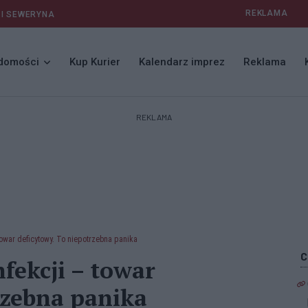
REKLAMA
 I SEWERYNA
domości
Kup Kurier
Kalendarz imprez
Reklama
REKLAMA
towar deficytowy. To niepotrzebna panika
fekcji – towar
rzebna panika