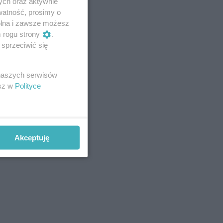
ych oraz aktywnie
watność, prosimy o
wolna i zawsze możesz
m rogu strony
.
sprzeciwić się
 naszych serwisów
esz w
Polityce
Akceptuję