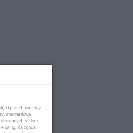
stęp i przechowujemy
ory, standardowe
alizowanych reklam,
ie usług. Za zgodą