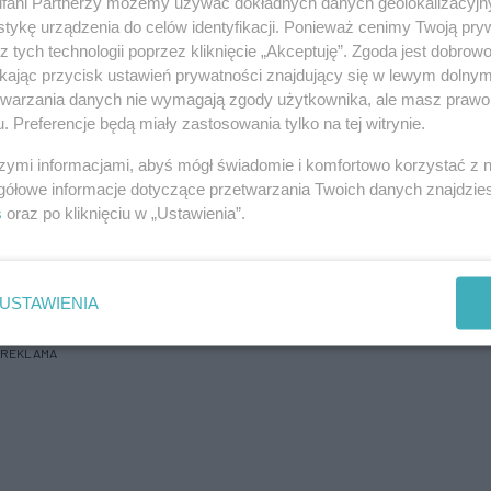
fani Partnerzy możemy używać dokładnych danych geolokalizacyjn
tykę urządzenia do celów identyfikacji. Ponieważ cenimy Twoją pry
z tych technologii poprzez kliknięcie „Akceptuję”. Zgoda jest dobro
ikając przycisk ustawień prywatności znajdujący się w lewym dolny
etwarzania danych nie wymagają zgody użytkownika, ale masz prawo 
. Preferencje będą miały zastosowania tylko na tej witrynie.
szymi informacjami, abyś mógł świadomie i komfortowo korzystać z
gółowe informacje dotyczące przetwarzania Twoich danych znajdzi
s
oraz po kliknięciu w „Ustawienia”.
USTAWIENIA
REKLAMA