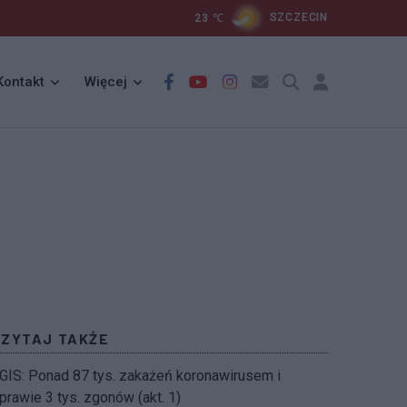
23
℃
SZCZECIN
Kontakt
Więcej
CZYTAJ TAKŻE
GIS: Ponad 87 tys. zakażeń koronawirusem i
prawie 3 tys. zgonów (akt. 1)