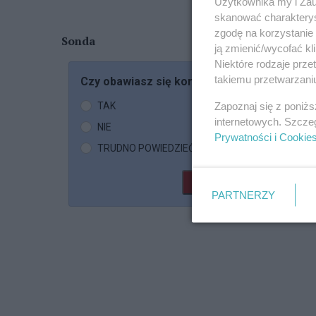
Użytkownika my i Zau
skanować charakterys
zgodę na korzystanie 
Sonda
ją zmienić/wycofać kl
Niektóre rodzaje prz
takiemu przetwarzaniu
Czy obawiasz się koronawirusa?
Zapoznaj się z poniż
TAK
internetowych. Szcze
NIE
Prywatności i Cookie
TRUDNO POWIEDZIEĆ
Głosuj
PARTNERZY