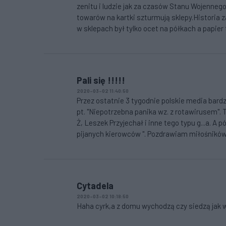
zenitu i ludzie jak za czasów Stanu Wojenne
towarów na kartki szturmują sklepy.Historia
w sklepach był tylko ocet na półkach a papier
Pali się !!!!!
2020-03-02 11:40:50
Przez ostatnie 3 tygodnie polskie media bard
pt. "Niepotrzebna panika wz. z rotawirusem".
Ż, Leszek Przyjechał i inne tego typu g...a. A 
pijanych kierowców ". Pozdrawiam miłośników
Cytadela
2020-03-02 10:18:50
Haha cyrk,a z domu wychodzą czy siedzą jak 