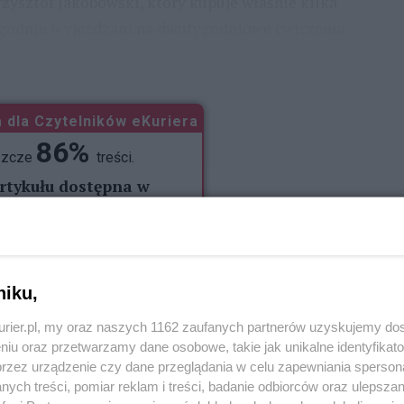
Krzysztof Jakóbowski, który kupuje właśnie kilka
ygodniu wyjeżdżam na dwutygodniowe ćwiczenia
 dla Czytelników eKuriera
86%
szcze
treści.
artykułu dostępna w
Kurierze
a 02-03-2020
p eKurier
niku,
kurier.pl, my oraz naszych 1162 zaufanych partnerów uzyskujemy do
niu oraz przetwarzamy dane osobowe, takie jak unikalne identyfikat
przez urządzenie czy dane przeglądania w celu zapewniania sperson
ych treści, pomiar reklam i treści, badanie odbiorców oraz ulepszan