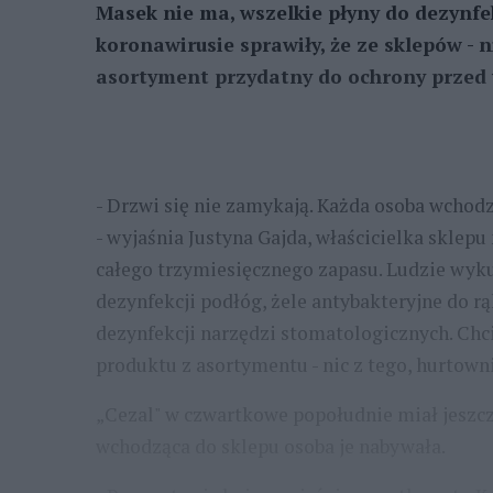
Masek nie ma, wszelkie płyny do dezynfe
koronawirusie sprawiły, że ze sklepów - n
asortyment przydatny do ochrony przed 
- Drzwi się nie zamykają. Każda osoba wchodz
- wyjaśnia Justyna Gajda, właścicielka sklep
całego trzymiesięcznego zapasu. Ludzie wyku
dezynfekcji podłóg, żele antybakteryjne do rą
dezynfekcji narzędzi stomatologicznych. Chc
produktu z asortymentu - nic z tego, hurtown
„Cezal" w czwartkowe popołudnie miał jeszcz
wchodząca do sklepu osoba je nabywała.