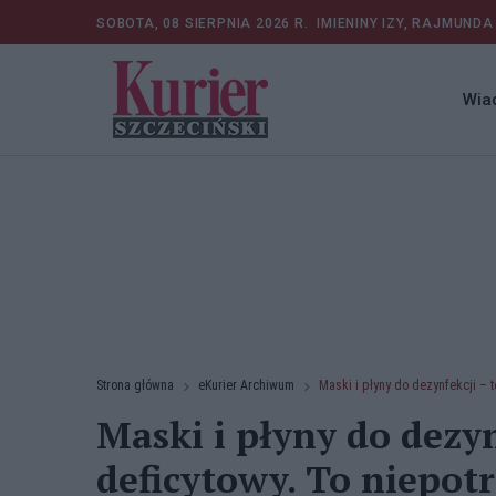
SOBOTA, 08 SIERPNIA 2026 R.
IMIENINY IZY, RAJMUNDA
Wia
Strona główna
eKurier Archiwum
Maski i płyny do dezynfekcji – 
Maski i płyny do dezyn
deficytowy. To niepot