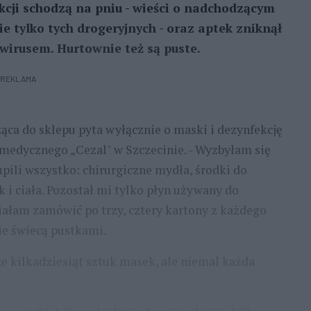
kcji schodzą na pniu - wieści o nadchodzącym
ie tylko tych drogeryjnych - oraz aptek zniknął
wirusem. Hurtownie też są puste.
REKLAMA
ąca do sklepu pyta wyłącznie o maski i dezynfekcję
u medycznego „Cezal" w Szczecinie. - Wyzbyłam się
pili wszystko: chirurgiczne mydła, środki do
k i ciała. Pozostał mi tylko płyn używany do
iałam zamówić po trzy, cztery kartony z każdego
ie świecą pustkami.
e kilkadziesiąt sztuk masek, ale niemal każda