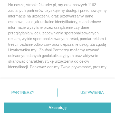
Na naszej stronie 24kurier.pl, my oraz naszych 1162
(O)krojenie Teatru Letniego
zaufanych partnerów uzyskujemy dostęp i przechowujemy
To będzie zjazd młodych gwiazd
informacje na urządzeniu oraz przetwarzamy dane
osobowe, takie jak unikalne identyfikatory, standardowe
POGODA
informacje wysyłane przez urządzenie czy dane
przeglądania w celu zapewniania spersonalizowanych
reklam, wybór spersonalizowanych treści, pomiar reklam i
treści, badanie odbiorców oraz ulepszanie usług. Za zgodą
14
℃
Użytkownika my i Zaufani Partnerzy możemy używać
dokładnych danych geolokalizacyjnych oraz aktywnie
Zobacz prognozę na 3 dni
skanować charakterystykę urządzenia do celów
identyfikacji. Ponieważ cenimy Twoją prywatność, prosimy
o zgodę na korzystanie z tych technologii poprzez
kliknięcie „Akceptuję”. Zgoda jest dobrowolna i zawsze
możesz ją zmienić/wycofać klikając przycisk ustawień
prywatności znajdujący się w lewym dolnym rogu strony
PARTNERZY
USTAWIENIA
Copyright © 2022 Kurier Szczeciński sp. z o.o.
. Niektóre rodzaje przetwarzania danych nie wymagają
Wszelkie prawa zastrzeżone
zgody użytkownika, ale masz prawo sprzeciwić się
Kontakt
Nota wydawnicza
Nota prawna
takiemu przetwarzaniu. Preferencje będą miały
Akceptuję
zastosowania tylko na tej witrynie.
Polityka prywatności
Reklama