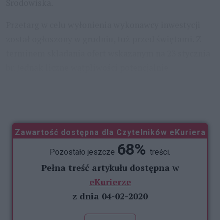
Środowiska.
Przetarg w celu wyłonienia wykonawcy inwestycji
został ogłoszony w grudniu, tuż przed świętami. Z
terminem składania ofert wskazanym na 23 stycznia
br. Jednak liczne wątpliwości potencjalnie
zainteresowanych realizacją inwestycji, a też
konieczność
...
Zawartość dostępna dla Czytelników eKuriera
68%
Pozostało jeszcze
treści.
Pełna treść artykułu dostępna w
eKurierze
z dnia 04-02-2020