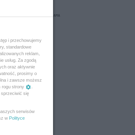
REKLAMA
stęp i przechowujemy
ory, standardowe
alizowanych reklam,
ie usług. Za zgodą
ych oraz aktywnie
watność, prosimy o
wolna i zawsze możesz
m rogu strony
.
sprzeciwić się
 naszych serwisów
esz w
Polityce