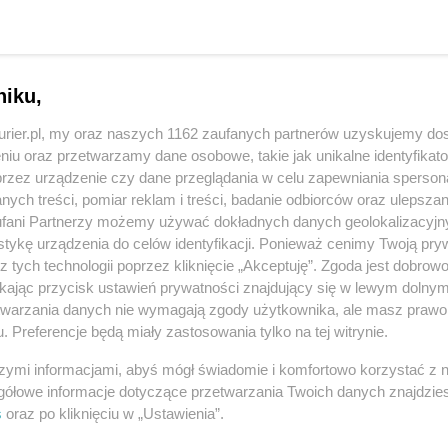
na terenie nieistniejącej już dzisiaj
e się od kilkunastu lat. W 2003 roku
 od Agencji Mienia Wojskowego pewien ksiądz.
niku,
iałkę, a o dawny poligon o powierzchni 109 ha!
kurier.pl, my oraz naszych 1162 zaufanych partnerów uzyskujemy do
REKLAMA
niu oraz przetwarzamy dane osobowe, takie jak unikalne identyfikat
przez urządzenie czy dane przeglądania w celu zapewniania sperson
ych treści, pomiar reklam i treści, badanie odbiorców oraz ulepszan
ny zapłacił zaledwie 1,4 mln zł. W mieście głośno
fani Partnerzy możemy używać dokładnych danych geolokalizacyjn
j ośrodkami wypoczynkowymi, co według
tykę urządzenia do celów identyfikacji. Ponieważ cenimy Twoją pry
z tych technologii poprzez kliknięcie „Akceptuję”. Zgoda jest dobro
dującym z działką złożom borowiny.
ikając przycisk ustawień prywatności znajdujący się w lewym dolny
etwarzania danych nie wymagają zgody użytkownika, ale masz prawo 
tu potraktował jak lokatę. Po latach zmieniły się
. Preferencje będą miały zastosowania tylko na tej witrynie.
właściciel.
szymi informacjami, abyś mógł świadomie i komfortowo korzystać z
hce wybudować w miejscu dawnych Mirocic wielkie
gółowe informacje dotyczące przetwarzania Twoich danych znajdzi
s
oraz po kliknięciu w „Ustawienia”.
astrukturą towarzyszącą, a także budynki