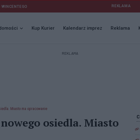
REKLAMA
I WINCENTEGO
domości
Kup Kurier
Kalendarz imprez
Reklama
REKLAMA
siedla. Miasto ma opracowanie
 nowego osiedla. Miasto