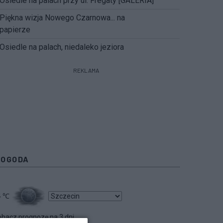
Osiedle na palach przy ul. Fregaty [GALERIA]
Piękna wizja Nowego Czarnowa... na
papierze
Osiedle na palach, niedaleko jeziora
REKLAMA
POGODA
4
℃
bacz prognozę na 3 dni