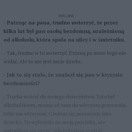
REKLAMA
- Patrząc na pana, trudno uwierzyć, że przez
kilka lat był pan osobą bezdomną, uzależnioną
od alkoholu, która spała na ulicy i w śmietniku.
- Tak, trudno w to uwierzyć. Dzisiaj po mnie tego nie
widać. Ale to nie jest moje dzieło.
- Jak to się stało, że znalazł się pan w kryzysie
bezdomności?
- Trzeba wrócić do mojego dzieciństwa. Tata był
alkoholikiem, mama od rana do wieczora pracowała,
żeby nas utrzymać. Czułem się porzucony jako
dziecko. To wpływało na moją psychikę, nie
potrafiłem się uczyć, odwiedzałem szpital