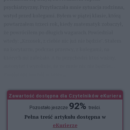
psychiatryczny. Przytłaczała mnie sytuacja rodzinna,
wstyd przed kolegami. Byłem w piątej klasie, którą
powtarzałem trzeci rok, kiedy matematyk zobaczył,
że powróciłem po długich wagarach. Powiedział
wtedy: „Krzosek, z ciebie nic już nie będzie". Stałem
na korytarzu, podczas przerwy, z kolegami, na
których mi zależało. A tu przychodzi ktoś ważny,
autorytet i wyrokuje, że ze mnie nic nie będzie…
Pamiętam ten ból w sercu...
...
Zawartość dostępna dla Czytelników eKuriera
92%
Pozostało jeszcze
treści.
Pełna treść artykułu dostępna w
eKurierze