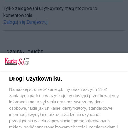
Tylko zalogowani użytkownicy mają możliwość
komentowania
Zaloguj się
Zarejestruj
CZYTAJ TAKŻE
Śniadanie wielkanocne dla potrzebujących
[GALERIA]
Drogi Użytkowniku,
Pomogli przetrwać zimę
Na naszej stronie 24kurier.pl, my oraz naszych 1162
Skala bezdomności w Szczecinie
zaufanych partnerów uzyskujemy dostęp i przechowujemy
Kiedyś organizował strajki, dzisiaj żyje w lesie
informacje na urządzeniu oraz przetwarzamy dane
osobowe, takie jak unikalne identyfikatory, standardowe
POGODA
informacje wysyłane przez urządzenie czy dane
przeglądania w celu zapewniania spersonalizowanych
reklam, wybór spersonalizowanych treści, pomiar reklam i