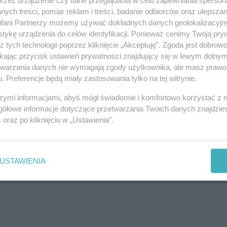
ego pokolenia. Wpis traktował o tym, o czym piszę w książce, mówię
bjaśniam podczas szkoleń...
ych treści, pomiar reklam i treści, badanie odbiorców oraz ulepszan
fani Partnerzy możemy używać dokładnych danych geolokalizacyjn
tykę urządzenia do celów identyfikacji. Ponieważ cenimy Twoją pry
 i mnie!
z tych technologii poprzez kliknięcie „Akceptuję”. Zgoda jest dobro
ikając przycisk ustawień prywatności znajdujący się w lewym dolny
szcze tu przychodzą, zamiast siedzieć w fotelu i dziergać szydełkiem?
etwarzania danych nie wymagają zgody użytkownika, ale masz prawo 
w dyskotece. Nie, to nie był klub, wtedy były potańcówki i
. Preferencje będą miały zastosowania tylko na tej witrynie.
naście lat, ona była koło...
szymi informacjami, abyś mógł świadomie i komfortowo korzystać z
gółowe informacje dotyczące przetwarzania Twoich danych znajdzi
s
oraz po kliknięciu w „Ustawienia”.
Kontakt
No
USTAWIENIA