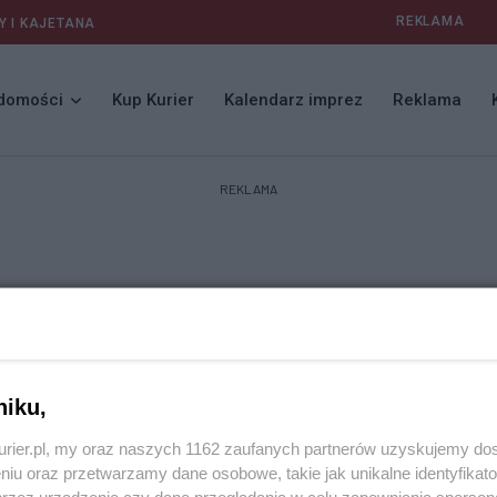
REKLAMA
Y I KAJETANA
domości
Kup Kurier
Kalendarz imprez
Reklama
REKLAMA
niku,
alne
kurier.pl, my oraz naszych 1162 zaufanych partnerów uzyskujemy do
niu oraz przetwarzamy dane osobowe, takie jak unikalne identyfikat
is znanej szczecińskiej feministki, aktywistki, prawniczki i prezeski
przez urządzenie czy dane przeglądania w celu zapewniania sperson