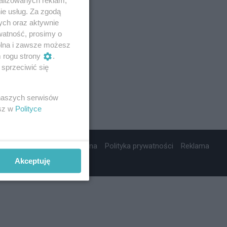
ie usług. Za zgodą
ych oraz aktywnie
watność, prosimy o
wolna i zawsze możesz
m rogu strony
.
sprzeciwić się
 naszych serwisów
esz w
Polityce
ta wydawnicza
Nota prawna
Polityka prywatności
Reklama
Akceptuję