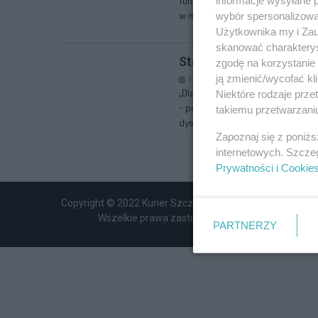
fundacji, przedstawicielki młod
w mediach społecznościowych, o
wybór spersonalizowan
Użytkownika my i Zau
skanować charakterys
Stało się, ageizm dopadł
zgodę na korzystanie 
ją zmienić/wycofać kl
12.09.2024 r. 12:22
„Dlaczego takie stare kobiety je
Niektóre rodzaje prz
- pomyślałam, stojąc przy barze 
takiemu przetwarzaniu
dyskoteki. Miałam jakieś dziewięt
Zapoznaj się z poniż
internetowych. Szcze
Prywatności i Cookie
Copyright © 2022 Kurier Szczeciński sp. z o.o.
Wszelkie prawa zastrzeżone
PARTNERZY