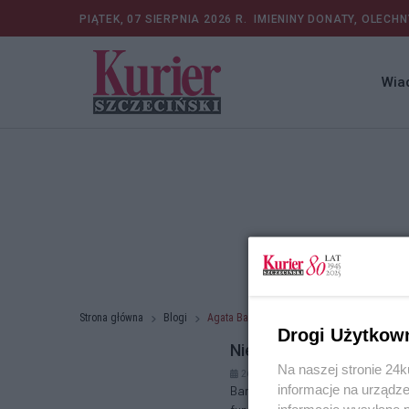
PIĄTEK, 07 SIERPNIA 2026 R.
IMIENINY DONATY, OLECHN
Wia
Strona główna
Blogi
Agata Baryła
Drogi Użytkow
Nie jesteśmy niezniszcz
Na naszej stronie 24
26.09.2024 r. 14:59
informacje na urządze
Bardzo mnie poruszył niedawny wp
informacje wysyłane 