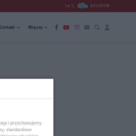
14
℃
SZCZECIN
Kontakt
Więcej
stęp i przechowujemy
ory, standardowe
alizowanych reklam,