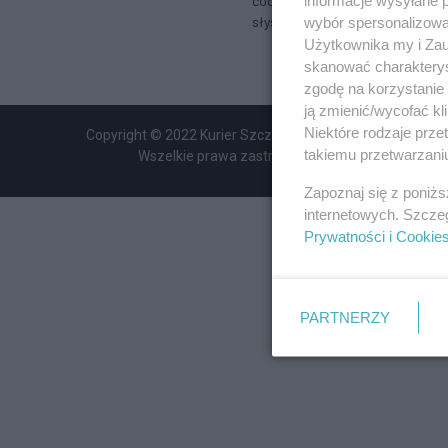
codziennością, jak klaps „wycho
słyszymy, czujemy, że to złe. Ch
wybór spersonalizowan
Użytkownika my i Zau
skanować charakterys
zgodę na korzystanie 
ją zmienić/wycofać kl
Niektóre rodzaje prz
Copyright © 2022 Kurier Szczeciński sp. z o.o.
takiemu przetwarzaniu
Wszelkie prawa zastrzeżone
Zapoznaj się z poniż
internetowych. Szcze
Prywatności i Cookie
PARTNERZY