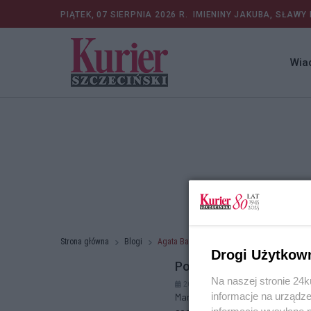
PIĄTEK, 07 SIERPNIA 2026 R.
IMIENINY JAKUBA, SŁAWY 
Wia
Strona główna
Blogi
Agata Baryła
Drogi Użytkow
Pozwalamy na przemoc,
Na naszej stronie 24
20.06.2024 r. 11:16
informacje na urządze
Mamy umowę społeczną. Oficjalni
informacje wysyłane 