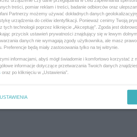
wujący” niegrzeczne dziecko. Pozwalamy pomimo, że widzimy,
oć jesteśmy świadkami przemocy, nie wtrącamy...
ych treści, pomiar reklam i treści, badanie odbiorców oraz ulepszan
fani Partnerzy możemy używać dokładnych danych geolokalizacyjn
tykę urządzenia do celów identyfikacji. Ponieważ cenimy Twoją pry
z tych technologii poprzez kliknięcie „Akceptuję”. Zgoda jest dobro
ikając przycisk ustawień prywatności znajdujący się w lewym dolny
etwarzania danych nie wymagają zgody użytkownika, ale masz prawo 
Kontakt
No
. Preferencje będą miały zastosowania tylko na tej witrynie.
szymi informacjami, abyś mógł świadomie i komfortowo korzystać z
gółowe informacje dotyczące przetwarzania Twoich danych znajdzi
s
oraz po kliknięciu w „Ustawienia”.
USTAWIENIA