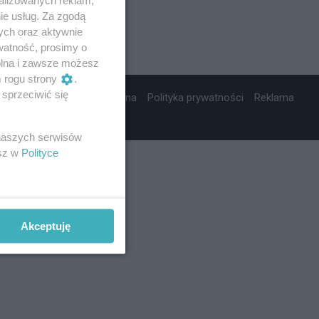
ie usług. Za zgodą
ych oraz aktywnie
watność, prosimy o
wolna i zawsze możesz
m rogu strony
.
sprzeciwić się
ta wydawnicza
Nota prawna
Polityka prywatności
Reklama
 naszych serwisów
esz w
Polityce
Akceptuję