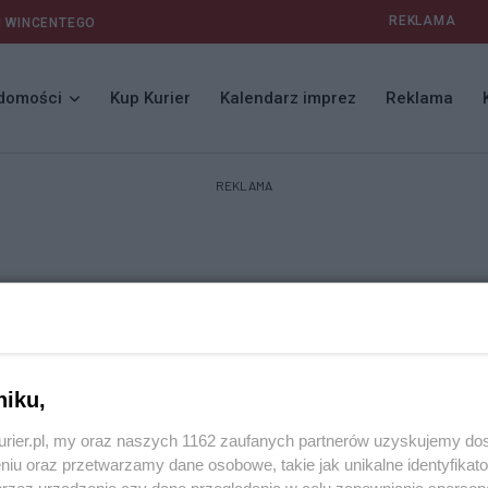
REKLAMA
I WINCENTEGO
domości
Kup Kurier
Kalendarz imprez
Reklama
REKLAMA
niku,
 bo tak jesteśmy umówieni
kurier.pl, my oraz naszych 1162 zaufanych partnerów uzyskujemy do
niu oraz przetwarzamy dane osobowe, takie jak unikalne identyfikat
e i bez przymusu zgadzamy się, że przemoc jest nieodzowną
przez urządzenie czy dane przeglądania w celu zapewniania sperson