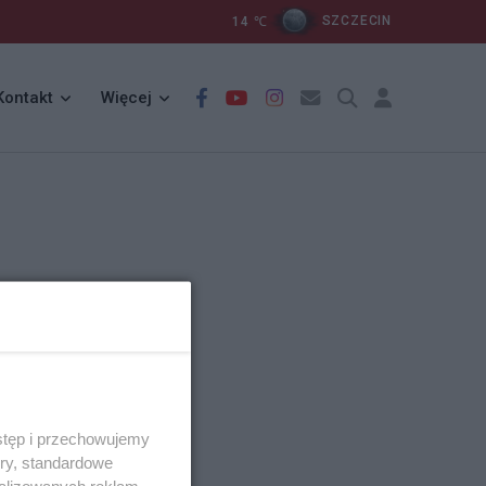
14
℃
SZCZECIN
Kontakt
Więcej
stęp i przechowujemy
ory, standardowe
alizowanych reklam,