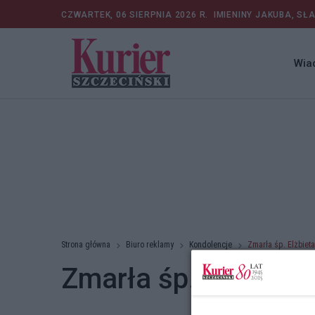
CZWARTEK, 06 SIERPNIA 2026 R.
IMIENINY JAKUBA, SŁ
Wia
Strona główna
Biuro reklamy
Kondolencje
Zmarła śp. Elżbiet
Zmarła śp. Elżbieta