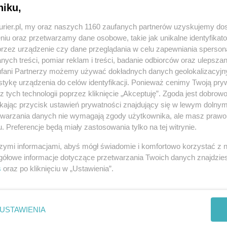
niku,
kurier.pl, my oraz naszych 1160 zaufanych partnerów uzyskujemy do
niu oraz przetwarzamy dane osobowe, takie jak unikalne identyfikat
przez urządzenie czy dane przeglądania w celu zapewniania sperson
ych treści, pomiar reklam i treści, badanie odbiorców oraz ulepszan
fani Partnerzy możemy używać dokładnych danych geolokalizacyjn
tykę urządzenia do celów identyfikacji. Ponieważ cenimy Twoją pry
z tych technologii poprzez kliknięcie „Akceptuję”. Zgoda jest dobro
ikając przycisk ustawień prywatności znajdujący się w lewym dolny
etwarzania danych nie wymagają zgody użytkownika, ale masz prawo 
. Preferencje będą miały zastosowania tylko na tej witrynie.
szymi informacjami, abyś mógł świadomie i komfortowo korzystać z
gółowe informacje dotyczące przetwarzania Twoich danych znajdzi
s
oraz po kliknięciu w „Ustawienia”.
USTAWIENIA