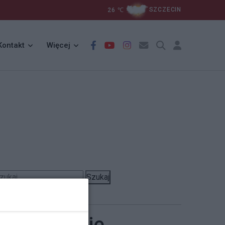
26
℃
SZCZECIN
Kontakt
Więcej
Szukaj
Kondolencje