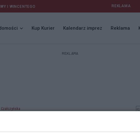
REKLAMA
AWY I WINCENTEGO
domości
Kup Kurier
Kalendarz imprez
Reklama
REKLAMA
a Czałczyńska
 Czałczyńska