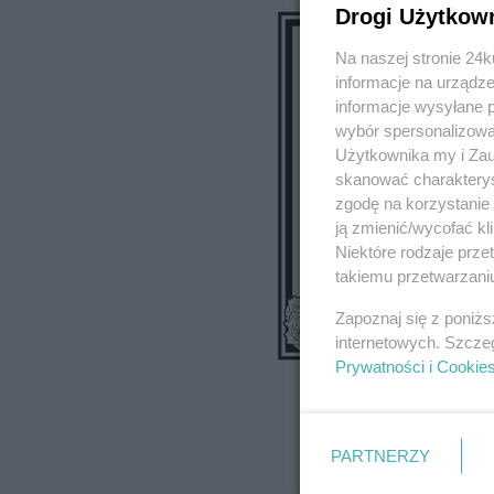
Drogi Użytkow
Na naszej stronie 24
informacje na urządze
informacje wysyłane 
wybór spersonalizowan
Użytkownika my i Zau
skanować charakterys
zgodę na korzystanie 
ją zmienić/wycofać kl
Niektóre rodzaje prz
takiemu przetwarzaniu
Zapoznaj się z poniż
internetowych. Szcze
Prywatności i Cookie
PARTNERZY