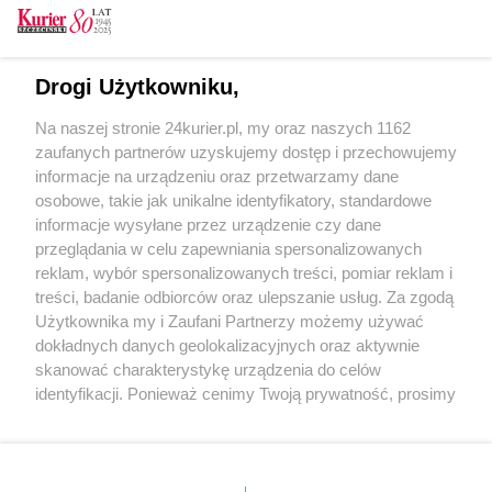
Szukaj
Drogi Użytkowniku,
Kondolencje
Na naszej stronie 24kurier.pl, my oraz naszych 1162
zaufanych partnerów uzyskujemy dostęp i przechowujemy
informacje na urządzeniu oraz przetwarzamy dane
Henryk Gęsikowski
osobowe, takie jak unikalne identyfikatory, standardowe
Marek Matkowski
informacje wysyłane przez urządzenie czy dane
przeglądania w celu zapewniania spersonalizowanych
Anna Gęsikowska
reklam, wybór spersonalizowanych treści, pomiar reklam i
Elżbieta Przybysz
treści, badanie odbiorców oraz ulepszanie usług. Za zgodą
Użytkownika my i Zaufani Partnerzy możemy używać
Nina Grudnik
dokładnych danych geolokalizacyjnych oraz aktywnie
skanować charakterystykę urządzenia do celów
identyfikacji. Ponieważ cenimy Twoją prywatność, prosimy
o zgodę na korzystanie z tych technologii poprzez
kliknięcie „Akceptuję”. Zgoda jest dobrowolna i zawsze
możesz ją zmienić/wycofać klikając przycisk ustawień
prywatności znajdujący się w lewym dolnym rogu strony