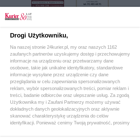
Szukaj
Drogi Użytkowniku,
Na naszej stronie 24kurier.pl, my oraz naszych 1162
Kondolencje
zaufanych partnerów uzyskujemy dostęp i przechowujemy
informacje na urządzeniu oraz przetwarzamy dane
osobowe, takie jak unikalne identyfikatory, standardowe
Marek Matkowski
informacje wysyłane przez urządzenie czy dane
przeglądania w celu zapewniania spersonalizowanych
Anna Gęsikowska
reklam, wybór spersonalizowanych treści, pomiar reklam i
Elżbieta Przybysz
treści, badanie odbiorców oraz ulepszanie usług. Za zgodą
Użytkownika my i Zaufani Partnerzy możemy używać
Nina Grudnik
dokładnych danych geolokalizacyjnych oraz aktywnie
skanować charakterystykę urządzenia do celów
identyfikacji. Ponieważ cenimy Twoją prywatność, prosimy
o zgodę na korzystanie z tych technologii poprzez
kliknięcie „Akceptuję”. Zgoda jest dobrowolna i zawsze