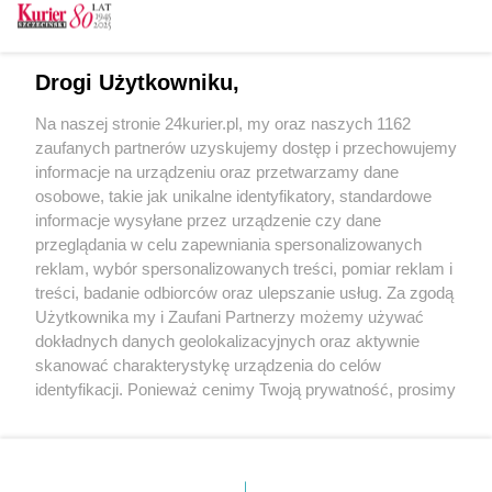
Szukaj
Drogi Użytkowniku,
Na naszej stronie 24kurier.pl, my oraz naszych 1162
Kondolencje
zaufanych partnerów uzyskujemy dostęp i przechowujemy
informacje na urządzeniu oraz przetwarzamy dane
osobowe, takie jak unikalne identyfikatory, standardowe
Henryk Gęsikowski
informacje wysyłane przez urządzenie czy dane
przeglądania w celu zapewniania spersonalizowanych
Marek Matkowski
reklam, wybór spersonalizowanych treści, pomiar reklam i
Anna Gęsikowska
treści, badanie odbiorców oraz ulepszanie usług. Za zgodą
Użytkownika my i Zaufani Partnerzy możemy używać
Elżbieta Przybysz
dokładnych danych geolokalizacyjnych oraz aktywnie
skanować charakterystykę urządzenia do celów
identyfikacji. Ponieważ cenimy Twoją prywatność, prosimy
o zgodę na korzystanie z tych technologii poprzez
kliknięcie „Akceptuję”. Zgoda jest dobrowolna i zawsze
możesz ją zmienić/wycofać klikając przycisk ustawień
prywatności znajdujący się w lewym dolnym rogu strony