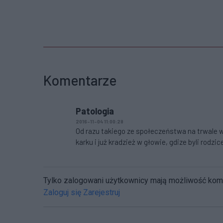
Komentarze
Patologia
2016-11-04 11:00:28
Od razu takiego ze społeczeństwa na trwale wye
karku i już kradzież w głowie, gdize byli rodzic
Tylko zalogowani użytkownicy mają możliwość ko
Zaloguj się
Zarejestruj