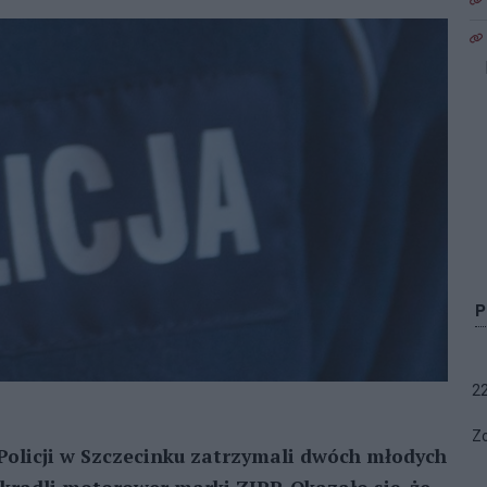
2
Zo
olicji w Szczecinku zatrzymali dwóch młodych