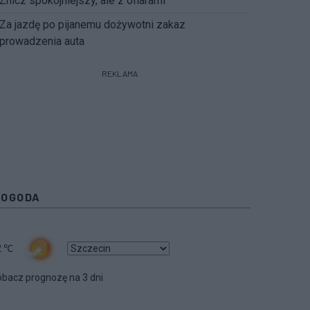
Znicz spokojniejszy, ale z ofiarami
Za jazdę po pijanemu dożywotni zakaz
prowadzenia auta
REKLAMA
POGODA
2
℃
bacz prognozę na 3 dni