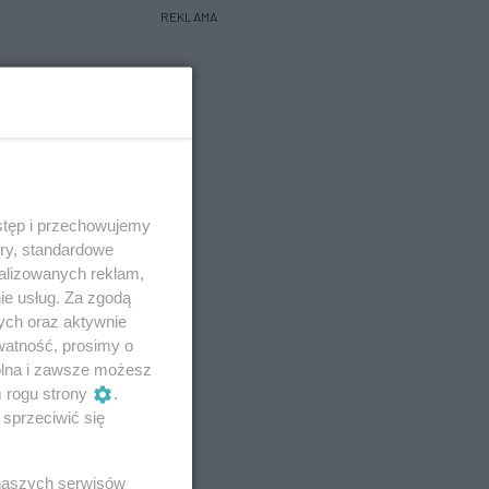
REKLAMA
stęp i przechowujemy
ory, standardowe
alizowanych reklam,
ie usług. Za zgodą
ych oraz aktywnie
watność, prosimy o
wolna i zawsze możesz
m rogu strony
.
sprzeciwić się
 naszych serwisów