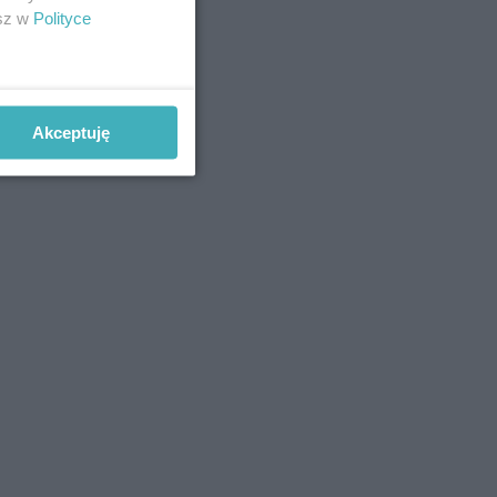
esz w
Polityce
Akceptuję