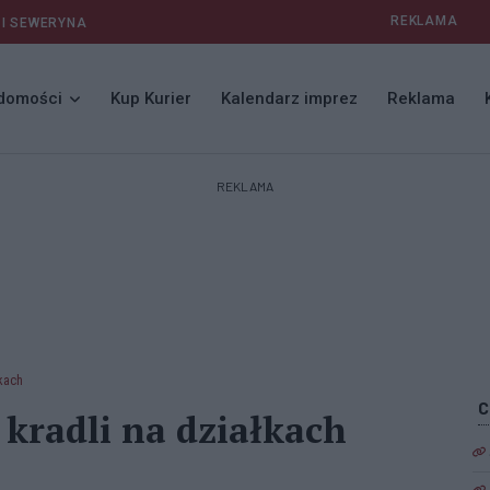
REKLAMA
 I SEWERYNA
domości
Kup Kurier
Kalendarz imprez
Reklama
REKLAMA
łkach
kradli na działkach