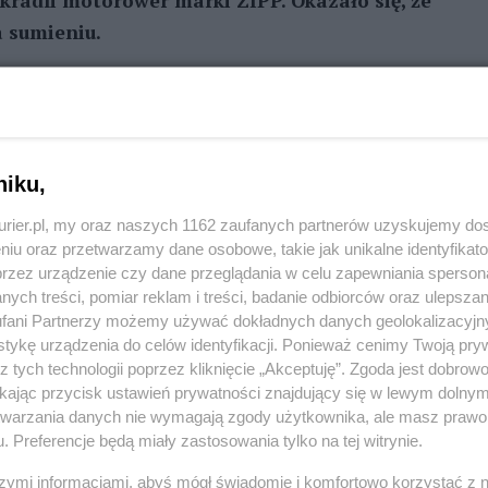
kradli motorower marki ZIPP. Okazało się, że
a sumieniu.
REKLAMA
neckiej komendy powiadomił właściciel, który w
niku,
a jego motoroweru.
Mężczyzna złożył
następnie rozwiesił na terenie miasta ogłoszenia ze
kurier.pl, my oraz naszych 1162 zaufanych partnerów uzyskujemy do
niu oraz przetwarzamy dane osobowe, takie jak unikalne identyfikat
 otrzymał informację, która pozwoliła ustalić
przez urządzenie czy dane przeglądania w celu zapewniania sperson
ny jednoślad. Mundurowi zatrzymali sprawców w
ych treści, pomiar reklam i treści, badanie odbiorców oraz ulepszan
fani Partnerzy możemy używać dokładnych danych geolokalizacyjn
tykę urządzenia do celów identyfikacji. Ponieważ cenimy Twoją pry
 zaczął uciekać pozostawiając swojego kolegę na
z tych technologii poprzez kliknięcie „Akceptuję”. Zgoda jest dobro
ikając przycisk ustawień prywatności znajdujący się w lewym dolny
ścigu policjanci zatrzymali 17-letniego
etwarzania danych nie wymagają zgody użytkownika, ale masz prawo 
o kolegę - informuje
mł. asp. Anna Matys.
. Preferencje będą miały zastosowania tylko na tej witrynie.
go im czynu i złożyli wyjaśnienia w tej
szymi informacjami, abyś mógł świadomie i komfortowo korzystać z