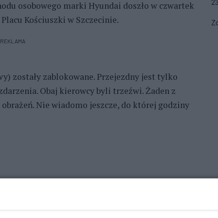
2
chodu osobowego marki Hyundai doszło w czwartek
u Placu Kościuszki w Szczecinie.
Zo
REKLAMA
y) zostały zablokowane. Przejezdny jest tylko
zdarzenia. Obaj kierowcy byli trzeźwi. Żaden z
 obrażeń. Nie wiadomo jeszcze, do której godziny
REKLAMA