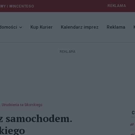
REKLAMA
AWY I WINCENTEGO
domości
Kup Kurier
Kalendarz imprez
Reklama
REKLAMA
 Utrudnienia na Sikorskiego
 z samochodem.
kiego