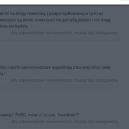
ał mi na drogę rowerową z podporządkowanej,w tym raz
erzyści są winni, rowerzyści nie potrafią jeździć i nie znają
ków nie będzie.
Aby odpowiedzieć na komentarz, musisz być zalogowany.
rdzo często samochodziaże wyjeżdżają z bocznej ulicy i jadę
a !
Aby odpowiedzieć na komentarz, musisz być zalogowany.
gowego". PoRD, mówi ci to coś, "mundralo"?
Aby odpowiedzieć na komentarz, musisz być zalogowany.