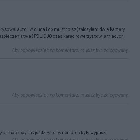
rysowal auto i w dluga i co mu zrobisz (zalozylem dwie kamery
go bezpieczenistwa ) POLICJO czas karac rowerzystow lamiacych
Aby odpowiedzieć na komentarz, musisz być zalogowany.
Aby odpowiedzieć na komentarz, musisz być zalogowany.
y samochody tak jeździły to by non stop były wypadki.
Aby odpowiedzieć na komentarz, musisz być zalogowany.