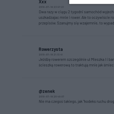
Xxx
2019-07-18 23:57:21
Dwa razy w ciągu 2 tygodni samochód wyjech
uszkadzajac mnie i rower. Ale to oczywiście row
przepisów. Szanujmy się wzajemnie, to wypad
Rowerzysta
2019-07-18 21:13:41
Jeżdżę rowerem szczególnie ul Mieszka I i ba
ścieszką rowerową to traktują mnie jak śmieci
@zenek
2019-07-18 20:49:07
Nie ma czegoś takiego, jak "kodeks ruchu dro