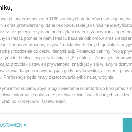
niku,
kurier.pl, my oraz naszych 1160 zaufanych partnerów uzyskujemy do
niu oraz przetwarzamy dane osobowe, takie jak unikalne identyfikat
przez urządzenie czy dane przeglądania w celu zapewniania sperson
ych treści, pomiar reklam i treści, badanie odbiorców oraz ulepszan
fani Partnerzy możemy używać dokładnych danych geolokalizacyjn
tykę urządzenia do celów identyfikacji. Ponieważ cenimy Twoją pry
z tych technologii poprzez kliknięcie „Akceptuję”. Zgoda jest dobro
ikając przycisk ustawień prywatności znajdujący się w lewym dolny
etwarzania danych nie wymagają zgody użytkownika, ale masz prawo 
. Preferencje będą miały zastosowania tylko na tej witrynie.
szymi informacjami, abyś mógł świadomie i komfortowo korzystać z
gółowe informacje dotyczące przetwarzania Twoich danych znajdzi
s
oraz po kliknięciu w „Ustawienia”.
USTAWIENIA