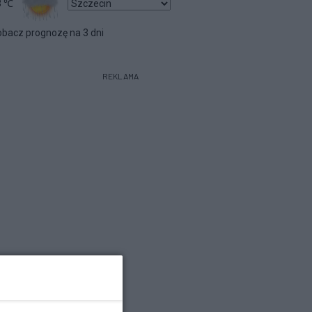
3
℃
bacz prognozę na 3 dni
REKLAMA