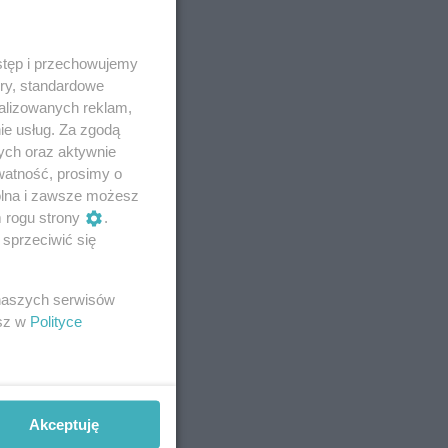
stęp i przechowujemy
ory, standardowe
alizowanych reklam,
ie usług. Za zgodą
ych oraz aktywnie
watność, prosimy o
wolna i zawsze możesz
m rogu strony
.
sprzeciwić się
 naszych serwisów
esz w
Polityce
Akceptuję