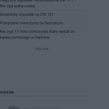
Tragiczny wypadek i utrudnienia na DW 111.
Nie żyje jedna osoba
Śmiertelny wypadek na DW 151
Potrącenie rowerzysty na Bezrzeczu
Nie żyje 17-letni rowerzysta, który wpadł do
kanału portowego w Darłowie
REKLAMA
POGODA