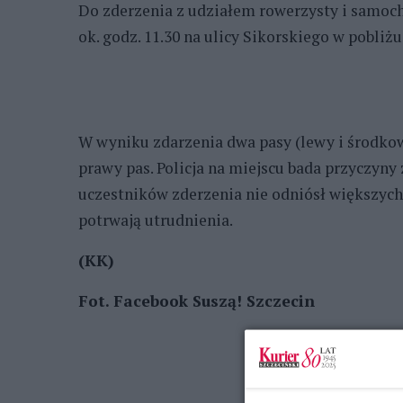
Do zderzenia z udziałem rowerzysty i samo
ok. godz. 11.30 na ulicy Sikorskiego w pobliż
W wyniku zdarzenia dwa pasy (lewy i środkow
prawy pas. Policja na miejscu bada przyczyny 
uczestników zderzenia nie odniósł większych
potrwają utrudnienia.
(KK)
Fot. Facebook Suszą! Szczecin