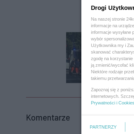
Drogi Użytkow
Na naszej stronie 24
informacje na urządze
informacje wysyłane 
wybór spersonalizowan
Użytkownika my i Zau
skanować charakterys
zgodę na korzystanie 
ją zmienić/wycofać kl
Niektóre rodzaje prz
takiemu przetwarzaniu
Zapoznaj się z poniż
internetowych. Szcze
Prywatności i Cookie
Komentarze
PARTNERZY