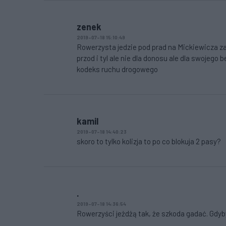
zenek
2019-07-18 15:10:49
Rowerzysta jedzie pod prad na Mickiewicza za
przod i tyl ale nie dla donosu ale dla swoje
kodeks ruchu drogowego
kamil
2019-07-18 14:40:23
skoro to tylko kolizja to po co blokuja 2 pasy?
.
2019-07-18 14:36:54
Rowerzyści jeżdżą tak, że szkoda gadać. Gdyb