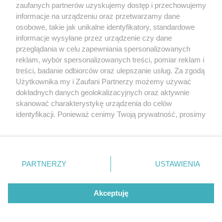
zaufanych partnerów uzyskujemy dostęp i przechowujemy
Karambol i utrudnienia
informacje na urządzeniu oraz przetwarzamy dane
osobowe, takie jak unikalne identyfikatory, standardowe
POGODA
informacje wysyłane przez urządzenie czy dane
przeglądania w celu zapewniania spersonalizowanych
reklam, wybór spersonalizowanych treści, pomiar reklam i
treści, badanie odbiorców oraz ulepszanie usług. Za zgodą
13
℃
Użytkownika my i Zaufani Partnerzy możemy używać
dokładnych danych geolokalizacyjnych oraz aktywnie
Zobacz prognozę na 3 dni
skanować charakterystykę urządzenia do celów
identyfikacji. Ponieważ cenimy Twoją prywatność, prosimy
o zgodę na korzystanie z tych technologii poprzez
kliknięcie „Akceptuję”. Zgoda jest dobrowolna i zawsze
możesz ją zmienić/wycofać klikając przycisk ustawień
prywatności znajdujący się w lewym dolnym rogu strony
Copyright © 2022 Kurier Szczeciński sp. z o.o.
PARTNERZY
USTAWIENIA
. Niektóre rodzaje przetwarzania danych nie wymagają
Wszelkie prawa zastrzeżone
zgody użytkownika, ale masz prawo sprzeciwić się
Kontakt
Nota wydawnicza
Nota prawna
takiemu przetwarzaniu. Preferencje będą miały
Akceptuję
zastosowania tylko na tej witrynie.
Polityka prywatności
Reklama
Zapoznaj się z poniższymi informacjami, abyś mógł