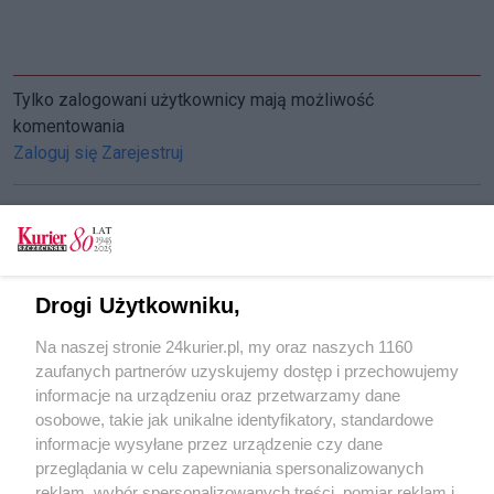
Tylko zalogowani użytkownicy mają możliwość
komentowania
Zaloguj się
Zarejestruj
CZYTAJ TAKŻE
Drogi Użytkowniku,
Awantura w taksówce z bolesną kontuzją w tle
Na naszej stronie 24kurier.pl, my oraz naszych 1160
Policja poszukuje świadków wypadków
zaufanych partnerów uzyskujemy dostęp i przechowujemy
Wojewódzkie Obchody Święta Policji
informacje na urządzeniu oraz przetwarzamy dane
osobowe, takie jak unikalne identyfikatory, standardowe
POGODA
informacje wysyłane przez urządzenie czy dane
przeglądania w celu zapewniania spersonalizowanych
reklam, wybór spersonalizowanych treści, pomiar reklam i